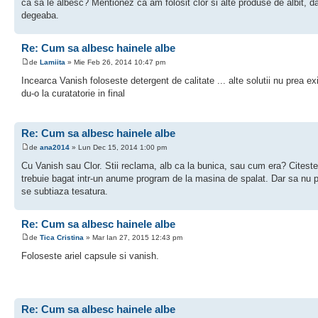
ca sa le albesc? Mentionez ca am folosit clor si alte produse de albit, d
degeaba.
Re: Cum sa albesc hainele albe
de
Lamiita
» Mie Feb 26, 2014 10:47 pm
Incearca Vanish foloseste detergent de calitate ... alte solutii nu prea ex
du-o la curatatorie in final
Re: Cum sa albesc hainele albe
de
ana2014
» Lun Dec 15, 2014 1:00 pm
Cu Vanish sau Clor. Stii reclama, alb ca la bunica, sau cum era? Citeste
trebuie bagat intr-un anume program de la masina de spalat. Dar sa nu p
se subtiaza tesatura.
Re: Cum sa albesc hainele albe
de
Tica Cristina
» Mar Ian 27, 2015 12:43 pm
Foloseste ariel capsule si vanish.
Re: Cum sa albesc hainele albe