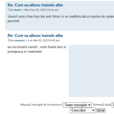
Re: Cum sa albesc hainele albe
de
buniv
» Sâm Feb 28, 2015 10:24 pm
Vanish este chiar bun,dar poti folosi si un inalbitor,daca masina de spalat
permite!
Re: Cum sa albesc hainele albe
de
ceauscc
» Lun Mar 02, 2015 9:43 pm
eu rocomand vanish ..este foarte bun si
protejeaza si materialul
Afişează mesajele de la anteriorul:
Sortează după