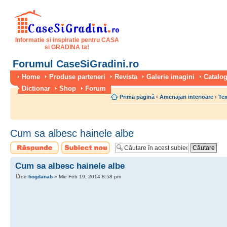
Informatie si inspiratie pentru CASA
si GRADINA ta!
Forumul CaseSiGradini.ro
Home
Produse parteneri
Revista
Galerie imagini
Catalog
Dictionar
Shop
Forum
Prima pagină
‹
Amenajari interioare
‹
Tex
Cum sa albesc hainele albe
Scrie un răspuns
Scrie un subiect
nou
Cum sa albesc hainele albe
de
bogdanab
» Mie Feb 19, 2014 8:58 pm