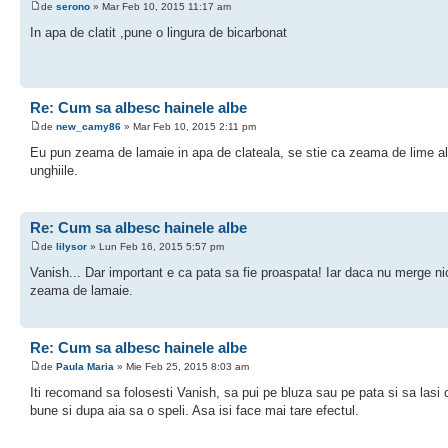
de
serono
» Mar Feb 10, 2015 11:17 am
In apa de clatit ,pune o lingura de bicarbonat
Re: Cum sa albesc hainele albe
de
new_camy86
» Mar Feb 10, 2015 2:11 pm
Eu pun zeama de lamaie in apa de clateala, se stie ca zeama de lime al
unghiile.
Re: Cum sa albesc hainele albe
de
lilysor
» Lun Feb 16, 2015 5:57 pm
Vanish... Dar important e ca pata sa fie proaspata! Iar daca nu merge nic
zeama de lamaie.
Re: Cum sa albesc hainele albe
de
Paula Maria
» Mie Feb 25, 2015 8:03 am
Iti recomand sa folosesti Vanish, sa pui pe bluza sau pe pata si sa lasi 
bune si dupa aia sa o speli. Asa isi face mai tare efectul.