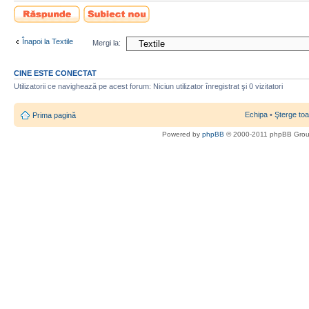
Scrie un răspuns
Scrie un subiect
nou
Înapoi la Textile
Mergi la:
CINE ESTE CONECTAT
Utilizatorii ce navighează pe acest forum: Niciun utilizator înregistrat şi 0 vizitatori
Echipa
•
Şterge toa
Prima pagină
Powered by
phpBB
© 2000-2011 phpBB Gro