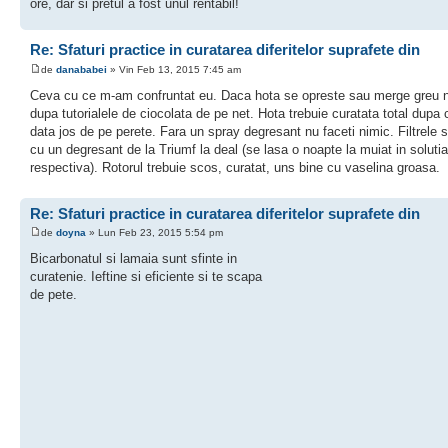
ore, dar si pretul a fost unul rentabil!
Re: Sfaturi practice in curatarea diferitelor suprafete din
de
danababei
» Vin Feb 13, 2015 7:45 am
Ceva cu ce m-am confruntat eu. Daca hota se opreste sau merge greu n
dupa tutorialele de ciocolata de pe net. Hota trebuie curatata total dupa 
data jos de pe perete. Fara un spray degresant nu faceti nimic. Filtrele 
cu un degresant de la Triumf la deal (se lasa o noapte la muiat in solutia
respectiva). Rotorul trebuie scos, curatat, uns bine cu vaselina groasa.
Re: Sfaturi practice in curatarea diferitelor suprafete din
de
doyna
» Lun Feb 23, 2015 5:54 pm
Bicarbonatul si lamaia sunt sfinte in
curatenie. Ieftine si eficiente si te scapa
de pete.