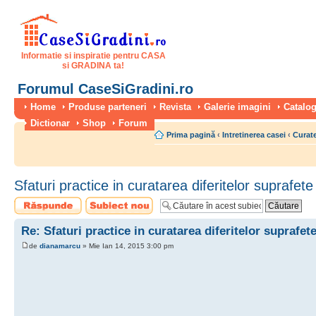
Informatie si inspiratie pentru CASA
si GRADINA ta!
Forumul CaseSiGradini.ro
Home
Produse parteneri
Revista
Galerie imagini
Catalog
Dictionar
Shop
Forum
Prima pagină
‹
Intretinerea casei
‹
Curate
Sfaturi practice in curatarea diferitelor suprafet
Scrie un răspuns
Scrie un subiect
nou
Re: Sfaturi practice in curatarea diferitelor suprafet
de
dianamarcu
» Mie Ian 14, 2015 3:00 pm