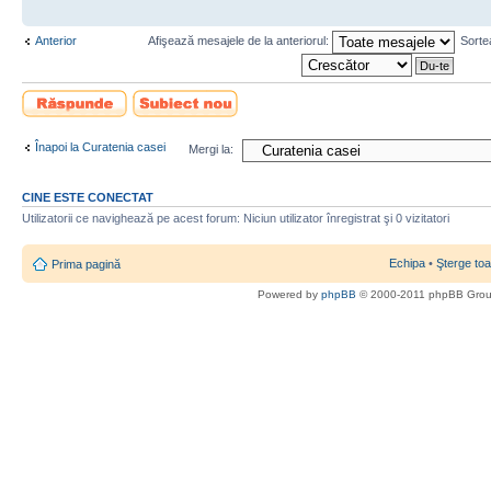
Anterior
Afişează mesajele de la anteriorul:
Sorte
Scrie un răspuns
Scrie un subiect
nou
Înapoi la Curatenia casei
Mergi la:
CINE ESTE CONECTAT
Utilizatorii ce navighează pe acest forum: Niciun utilizator înregistrat şi 0 vizitatori
Echipa
•
Şterge toa
Prima pagină
Powered by
phpBB
© 2000-2011 phpBB Gro