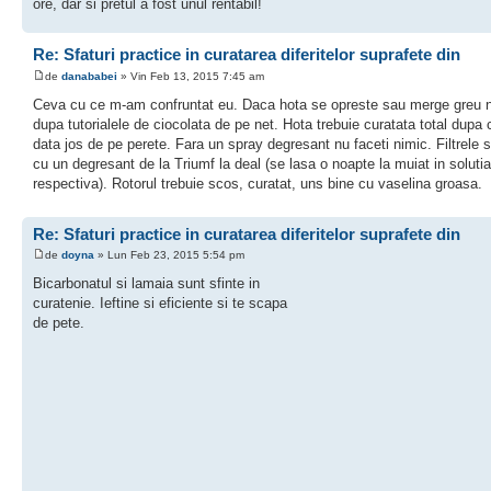
ore, dar si pretul a fost unul rentabil!
Re: Sfaturi practice in curatarea diferitelor suprafete din
de
danababei
» Vin Feb 13, 2015 7:45 am
Ceva cu ce m-am confruntat eu. Daca hota se opreste sau merge greu n
dupa tutorialele de ciocolata de pe net. Hota trebuie curatata total dupa 
data jos de pe perete. Fara un spray degresant nu faceti nimic. Filtrele 
cu un degresant de la Triumf la deal (se lasa o noapte la muiat in solutia
respectiva). Rotorul trebuie scos, curatat, uns bine cu vaselina groasa.
Re: Sfaturi practice in curatarea diferitelor suprafete din
de
doyna
» Lun Feb 23, 2015 5:54 pm
Bicarbonatul si lamaia sunt sfinte in
curatenie. Ieftine si eficiente si te scapa
de pete.