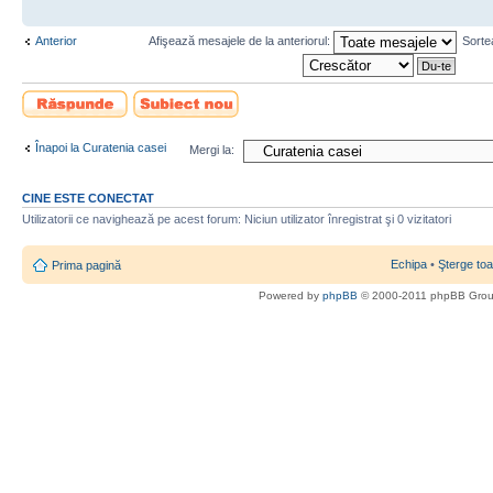
Anterior
Afişează mesajele de la anteriorul:
Sorte
Scrie un răspuns
Scrie un subiect
nou
Înapoi la Curatenia casei
Mergi la:
CINE ESTE CONECTAT
Utilizatorii ce navighează pe acest forum: Niciun utilizator înregistrat şi 0 vizitatori
Echipa
•
Şterge toa
Prima pagină
Powered by
phpBB
© 2000-2011 phpBB Gro