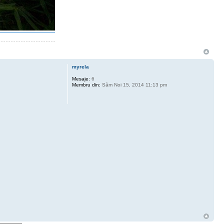
myrela
Mesaje:
6
Membru din:
Sâm Noi 15, 2014 11:13 pm