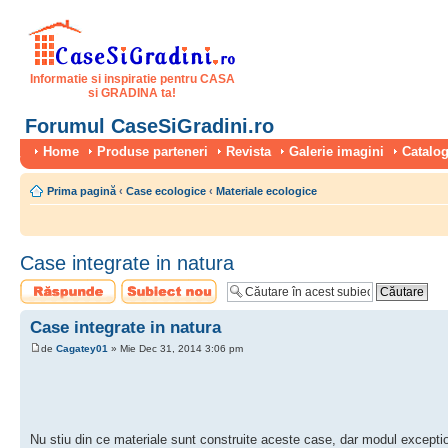
Informatie si inspiratie pentru CASA
si GRADINA ta!
Forumul CaseSiGradini.ro
Home
Produse parteneri
Revista
Galerie imagini
Catalog
Prima pagină
‹
Case ecologice
‹
Materiale ecologice
Case integrate in natura
Scrie un răspuns
Scrie un subiect
nou
Case integrate in natura
de
Cagatey01
» Mie Dec 31, 2014 3:06 pm
Nu stiu din ce materiale sunt construite aceste case, dar modul exception