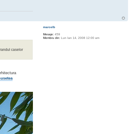
marcelb
Mesaje:
459
Membru din:
Lun Ian 14, 2008 12:00 am
 randul caselor
rhitectura
usetea