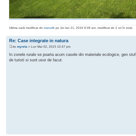
Ultima oară modificat de
marcelb
pe Joi Ian 21, 2016 9:09 am, modificat de 2 ori în total.
Re: Case integrate in natura
de
myrela
» Lun Mar 02, 2015 10:47 pm
In zonele rurale se poarta acum casele din materiale ecologice, gen stuf 
de turisti si sunt usor de facut.