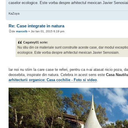
caselor ecologice. Este vorba despre arhitectul mexican Javier Senosiai
KaZuya
Re: Case integrate in natura
de
marcelb
» Joi Ian 01, 2015 6:19 pm
Cagatey01 scrie:
Nu stiu din ce materiale sunt construite aceste case, dar modul exception
ecologice. Este vorba despre arhitectul mexican Javier Senosiain.
Iar noi nu stim la care case te referi, pentru ca n-ai atasat nicio poza, 
deosebita, inspirate din natura. Celebra in acest sens este
Casa Nautil
arhitecturii organice: Casa cochilie - Foto si video
.