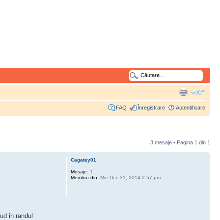
FAQ
Înregistrare
Autentificare
3 mesaje • Pagina
1
din
1
Cagatey01
Mesaje:
1
Membru din:
Mie Dec 31, 2014 2:57 pm
ud in randul