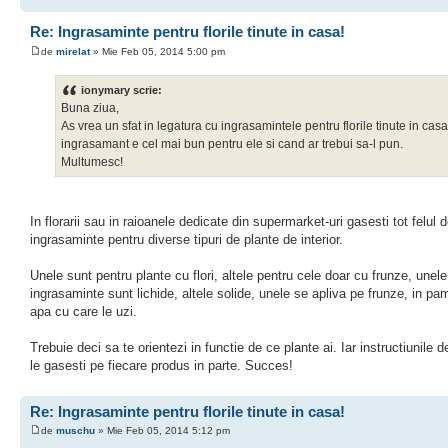
Re: Ingrasaminte pentru florile tinute in casa!
de
mirelat
» Mie Feb 05, 2014 5:00 pm
ionymary scrie:
Buna ziua,
As vrea un sfat in legatura cu ingrasamintele pentru florile tinute in cas
ingrasamant e cel mai bun pentru ele si cand ar trebui sa-l pun.
Multumesc!
In florarii sau in raioanele dedicate din supermarket-uri gasesti tot felul 
ingrasaminte pentru diverse tipuri de plante de interior.
Unele sunt pentru plante cu flori, altele pentru cele doar cu frunze, unele
ingrasaminte sunt lichide, altele solide, unele se apliva pe frunze, in pa
apa cu care le uzi.
Trebuie deci sa te orientezi in functie de ce plante ai. Iar instructiunile d
le gasesti pe fiecare produs in parte. Succes!
Re: Ingrasaminte pentru florile tinute in casa!
de
muschu
» Mie Feb 05, 2014 5:12 pm