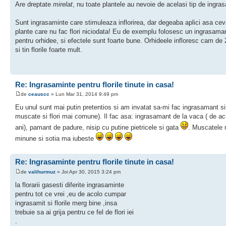
Are dreptate
mirelat
, nu toate plantele au nevoie de acelasi tip de ingra
Sunt ingrasaminte care stimuleaza inflorirea, dar degeaba aplici asa ce
plante care nu fac flori niciodata! Eu de exemplu folosesc un ingrasama
pentru orhidee, si efectele sunt foarte bune. Orhideele infloresc cam de 
si tin florile foarte mult.
Re: Ingrasaminte pentru florile tinute in casa!
de
ceauscc
» Lun Mar 31, 2014 9:49 pm
Eu unul sunt mai putin pretentios si am invatat sa-mi fac ingrasamant si
muscate si flori mai comune). Il fac asa: ingrasamant de la vaca ( de a
ani), pamant de padure, nisip cu putine pietricele si gata
. Muscatele
minune si sotia ma iubeste
Re: Ingrasaminte pentru florile tinute in casa!
de
valihurmuz
» Joi Apr 30, 2015 3:24 pm
la florarii gasesti diferite ingrasaminte
pentru tot ce vrei ,eu de acolo cumpar
ingrasamit si florile merg bine ,insa
trebuie sa ai grija pentru ce fel de flori iei
.