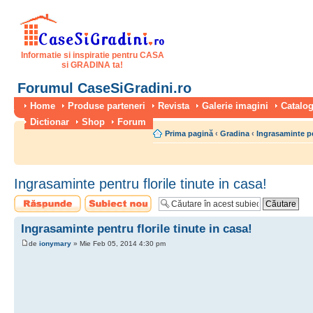
Informatie si inspiratie pentru CASA
si GRADINA ta!
Forumul CaseSiGradini.ro
Home
Produse parteneri
Revista
Galerie imagini
Catalog
Dictionar
Shop
Forum
Prima pagină
‹
Gradina
‹
Ingrasaminte p
Ingrasaminte pentru florile tinute in casa!
Scrie un răspuns
Scrie un subiect
nou
Ingrasaminte pentru florile tinute in casa!
de
ionymary
» Mie Feb 05, 2014 4:30 pm