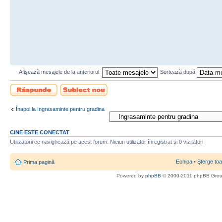
Afişează mesajele de la anteriorul:
Sortează după
Scrie un răspuns
Scrie un subiect
nou
Înapoi la Ingrasaminte pentru gradina
CINE ESTE CONECTAT
Utilizatorii ce navighează pe acest forum: Niciun utilizator înregistrat şi 0 vizitatori
Echipa
•
Şterge toa
Prima pagină
Powered by
phpBB
© 2000-2011 phpBB Gro