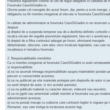
Prezentul regulament contine un set de reguli obligatorii in calitatea de
Forumului CaseSiGradini.ro.
Oricine poate citi mesajele din acest forum, dar, pentru a scrie mesaje, 
obligatoriu sa fiti membru inregistrat al site-ului si forumului CaseSiGradi
In calitate de administratori ai forumului CaseSiGradini.ro ne rezervam 
drepturi:
a) dreptul de a suspenda temporar sau de a desfiinta definitiv conturile 
incalca oricare din regulile prezentului regulament, fara nici o avertizare 
b) dreptul de a filtra continutul adaugat pe forum, eliminand mesajele
defaimatoare, obscene, care aduc orice incalcare legislatiei, sau care n
incadreaza in tematica forumului.
2. Responsabilitatile membrilor
Ca si membru inregistrat al forumului CaseSiGradini.ro aveti urmatoarele 
si responsabilitati:
a) sa va asumati intreaga responsabilitate asupra materialelor postate pe
precum si consecintele acestora;
b) sa nu publicati pe site materiale protejate prin drepturile de autor si p
nu aveti dreptul de autor, si nici acordul autorului;
c) sa nu publicati material cu caracter obscen, indecent sau rauvoitor;
d) sa nu jigniti sau amenintati ceilalti membri ai forumului sau pe moderat
administratorii acestuia;
e) sa nu postati mesaje cu subiecte care contravin legilor in vigoare pe te
Romaniei, sau care instiga la incalcarea acestor legi;