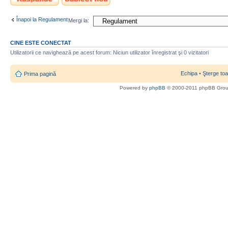
nou
Înapoi la Regulament
Mergi la:
CINE ESTE CONECTAT
Utilizatorii ce navighează pe acest forum: Niciun utilizator înregistrat şi 0 vizitatori
Echipa
•
Şterge toa
Prima pagină
Powered by
phpBB
© 2000-2011 phpBB Gro