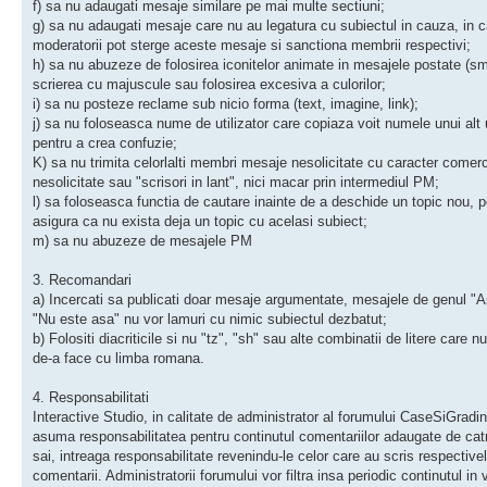
f) sa nu adaugati mesaje similare pe mai multe sectiuni;
g) sa nu adaugati mesaje care nu au legatura cu subiectul in cauza, in c
moderatorii pot sterge aceste mesaje si sanctiona membrii respectivi;
h) sa nu abuzeze de folosirea iconitelor animate in mesajele postate (sm
scrierea cu majuscule sau folosirea excesiva a culorilor;
i) sa nu posteze reclame sub nicio forma (text, imagine, link);
j) sa nu foloseasca nume de utilizator care copiaza voit numele unui alt ut
pentru a crea confuzie;
K) sa nu trimita celorlalti membri mesaje nesolicitate cu caracter comerc
nesolicitate sau "scrisori in lant", nici macar prin intermediul PM;
l) sa foloseasca functia de cautare inainte de a deschide un topic nou, p
asigura ca nu exista deja un topic cu acelasi subiect;
m) sa nu abuzeze de mesajele PM
3. Recomandari
a) Incercati sa publicati doar mesaje argumentate, mesajele de genul "A
"Nu este asa" nu vor lamuri cu nimic subiectul dezbatut;
b) Folositi diacriticile si nu "tz", "sh" sau alte combinatii de litere care n
de-a face cu limba romana.
4. Responsabilitati
Interactive Studio, in calitate de administrator al forumului CaseSiGradini
asuma responsabilitatea pentru continutul comentariilor adaugate de ca
sai, intreaga responsabilitate revenindu-le celor care au scris respective
comentarii. Administratorii forumului vor filtra insa periodic continutul in