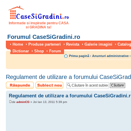
Informatie si inspiratie pentru CASA
si GRADINA ta!
Forumul CaseSiGradini.ro
Home
Produse parteneri
Revista
Galerie imagini
Catalog
Dictionar
Shop
Forum
Prima pagină
‹
Anunturi administrative
‹
Regulament de utilizare a forumului CaseSiGradi
Scrie un răspuns
Scrie un subiect
nou
Regulament de utilizare a forumului CaseSiGradini.
de
adminCG
» Joi Ian 13, 2011 5:39 pm