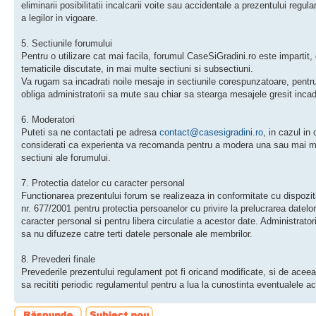
eliminarii posibilitatii incalcarii voite sau accidentale a prezentului regu
a legilor in vigoare.
5. Sectiunile forumului
Pentru o utilizare cat mai facila, forumul CaseSiGradini.ro este impartit,
tematicile discutate, in mai multe sectiuni si subsectiuni.
Va rugam sa incadrati noile mesaje in sectiunile corespunzatoare, pentr
obliga administratorii sa mute sau chiar sa stearga mesajele gresit incad
6. Moderatori
Puteti sa ne contactati pe adresa
contact@casesigradini.ro
, in cazul in 
considerati ca experienta va recomanda pentru a modera una sau mai m
sectiuni ale forumului.
7. Protectia datelor cu caracter personal
Functionarea prezentului forum se realizeaza in conformitate cu dispoziti
nr. 677/2001 pentru protectia persoanelor cu privire la prelucrarea datelo
caracter personal si pentru libera circulatie a acestor date. Administratori
sa nu difuzeze catre terti datele personale ale membrilor.
8. Prevederi finale
Prevederile prezentului regulament pot fi oricand modificate, si de acee
sa recititi periodic regulamentul pentru a lua la cunostinta eventualele act
Scrie un răspuns
Scrie un subiect