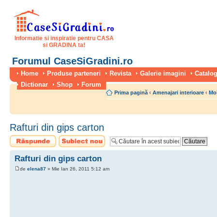
Informatie si inspiratie pentru CASA
si GRADINA ta!
Forumul CaseSiGradini.ro
Home
Produse parteneri
Revista
Galerie imagini
Catalog
Dictionar
Shop
Forum
Prima pagină
‹
Amenajari interioare
‹
Mo
Rafturi din gips carton
Scrie un răspuns
Scrie un subiect
nou
Rafturi din gips carton
de
elena87
» Mie Ian 26, 2011 5:12 am