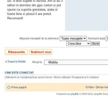
usi. A iesit superb si rezista. Am si eu 3
rafturi in dormitor din gips carton si pot
spune ca suporta greutatea, arata si
foarte bine si plusul il are pretul.
Recomand!
Afişează mesajele de la anteriorul:
Sortează după
Scrie un răspuns
Scrie un subiect
nou
Înapoi la Mobila
Mergi la:
CINE ESTE CONECTAT
Utilizatorii ce navighează pe acest forum: Niciun utilizator înregistrat şi 0 vizitatori
Echipa
•
Şterge toa
Prima pagină
Powered by
phpBB
© 2000-2011 phpBB Gro