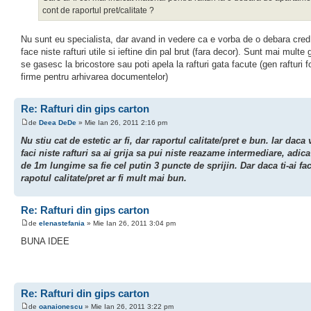
cont de raportul pret/calitate ?
Nu sunt eu specialista, dar avand in vedere ca e vorba de o debara cred
face niste rafturi utile si ieftine din pal brut (fara decor). Sunt mai multe 
se gasesc la bricostore sau poti apela la rafturi gata facute (gen rafturi f
firme pentru arhivarea documentelor)
Re: Rafturi din gips carton
de
Deea DeDe
» Mie Ian 26, 2011 2:16 pm
Nu stiu cat de estetic ar fi, dar raportul calitate/pret e bun. Iar daca 
faci niste rafturi sa ai grija sa pui niste reazame intermediare, adica 
de 1m lungime sa fie cel putin 3 puncte de sprijin. Dar daca ti-ai fa
rapotul calitate/pret ar fi mult mai bun.
Re: Rafturi din gips carton
de
elenastefania
» Mie Ian 26, 2011 3:04 pm
BUNA IDEE
Re: Rafturi din gips carton
de
oanaionescu
» Mie Ian 26, 2011 3:22 pm