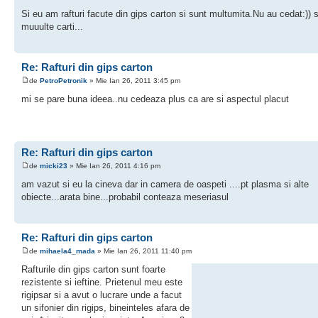
Si eu am rafturi facute din gips carton si sunt multumita.Nu au cedat:)) 
muuulte carti...
Re: Rafturi din gips carton
de
PetroPetronik
» Mie Ian 26, 2011 3:45 pm
mi se pare buna ideea..nu cedeaza plus ca are si aspectul placut
Re: Rafturi din gips carton
de
micki23
» Mie Ian 26, 2011 4:16 pm
am vazut si eu la cineva dar in camera de oaspeti ....pt plasma si alte
obiecte...arata bine...probabil conteaza meseriasul
Re: Rafturi din gips carton
de
mihaela4_mada
» Mie Ian 26, 2011 11:40 pm
Rafturile din gips carton sunt foarte
rezistente si ieftine. Prietenul meu este
rigipsar si a avut o lucrare unde a facut
un sifonier din rigips, bineinteles afara de