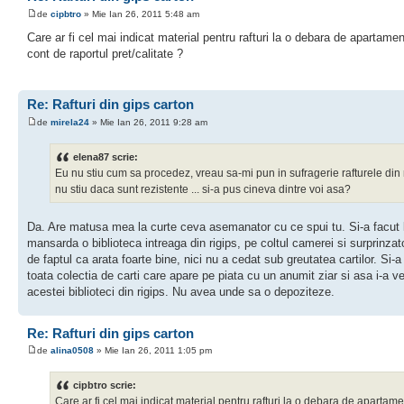
de
cipbtro
» Mie Ian 26, 2011 5:48 am
Care ar fi cel mai indicat material pentru rafturi la o debara de apartamen
cont de raportul pret/calitate ?
Re: Rafturi din gips carton
de
mirela24
» Mie Ian 26, 2011 9:28 am
elena87 scrie:
Eu nu stiu cum sa procedez, vreau sa-mi pun in sufragerie rafturele din r
nu stiu daca sunt rezistente ... si-a pus cineva dintre voi asa?
Da. Are matusa mea la curte ceva asemanator cu ce spui tu. Si-a facut 
mansarda o biblioteca intreaga din rigips, pe coltul camerei si surprinzato
de faptul ca arata foarte bine, nici nu a cedat sub greutatea cartilor. Si-
toata colectia de carti care apare pe piata cu un anumit ziar si asa i-a ve
acestei biblioteci din rigips. Nu avea unde sa o depoziteze.
Re: Rafturi din gips carton
de
alina0508
» Mie Ian 26, 2011 1:05 pm
cipbtro scrie:
Care ar fi cel mai indicat material pentru rafturi la o debara de apartame