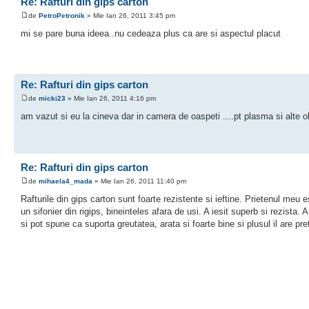
Re: Rafturi din gips carton
de
PetroPetronik
» Mie Ian 26, 2011 3:45 pm
mi se pare buna ideea..nu cedeaza plus ca are si aspectul placut
Re: Rafturi din gips carton
de
micki23
» Mie Ian 26, 2011 4:16 pm
am vazut si eu la cineva dar in camera de oaspeti ....pt plasma si alte o
Re: Rafturi din gips carton
de
mihaela4_mada
» Mie Ian 26, 2011 11:40 pm
Rafturile din gips carton sunt foarte rezistente si ieftine. Prietenul meu e
un sifonier din rigips, bineinteles afara de usi. A iesit superb si rezista. 
si pot spune ca suporta greutatea, arata si foarte bine si plusul il are p