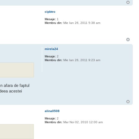
cipbtro
Mesaje:
1
Membru din:
Mie Ian 26, 2011 5:38 am
mirela24
Mesaje:
2
Membru din:
Mie Ian 26, 2011 9:23 am
n afara de faptul
ideea acestei
alina0508
Mesaje:
2
Membru din:
Mar Noi 02, 2010 12:00 am