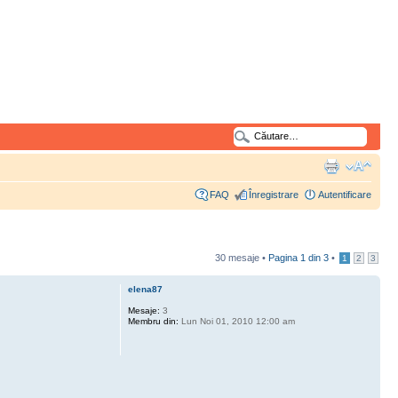
FAQ
Înregistrare
Autentificare
30 mesaje •
Pagina
1
din
3
•
1
2
3
elena87
Mesaje:
3
Membru din:
Lun Noi 01, 2010 12:00 am