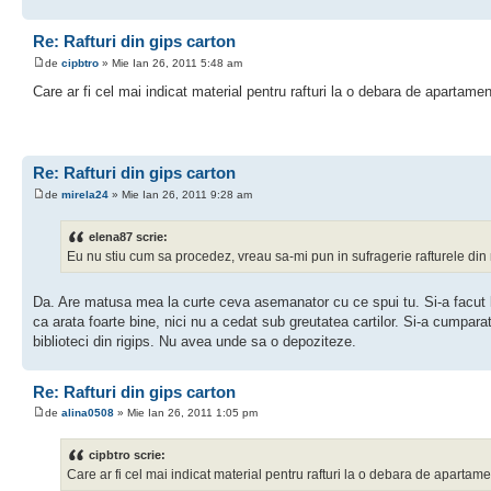
Re: Rafturi din gips carton
de
cipbtro
» Mie Ian 26, 2011 5:48 am
Care ar fi cel mai indicat material pentru rafturi la o debara de apartamen
Re: Rafturi din gips carton
de
mirela24
» Mie Ian 26, 2011 9:28 am
elena87 scrie:
Eu nu stiu cum sa procedez, vreau sa-mi pun in sufragerie rafturele din ri
Da. Are matusa mea la curte ceva asemanator cu ce spui tu. Si-a facut la 
ca arata foarte bine, nici nu a cedat sub greutatea cartilor. Si-a cumpara
biblioteci din rigips. Nu avea unde sa o depoziteze.
Re: Rafturi din gips carton
de
alina0508
» Mie Ian 26, 2011 1:05 pm
cipbtro scrie:
Care ar fi cel mai indicat material pentru rafturi la o debara de apartamen