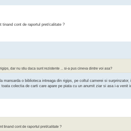
t tinand cont de raportul pret/calitate ?
gips, dar nu stiu daca sunt rezistente ... si-a pus cineva dintre voi asa?
mansarda o biblioteca intreaga din rigips, pe coltul camerei si surprinzator, i
t toata colectia de carti care apare pe piata cu un anumit ziar si asa i-a venit 
t tinand cont de raportul pret/calitate ?