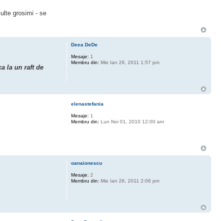
ulte grosimi - se
Deea DeDe
Mesaje:
1
Membru din:
Mie Ian 26, 2011 1:57 pm
ca la un raft de
elenastefania
Mesaje:
1
Membru din:
Lun Noi 01, 2010 12:00 am
oanaionescu
Mesaje:
2
Membru din:
Mie Ian 26, 2011 2:06 pm