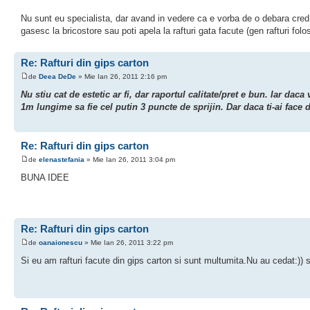
Nu sunt eu specialista, dar avand in vedere ca e vorba de o debara cred ca
gasesc la bricostore sau poti apela la rafturi gata facute (gen rafturi fol
Re: Rafturi din gips carton
de
Deea DeDe
» Mie Ian 26, 2011 2:16 pm
Nu stiu cat de estetic ar fi, dar raportul calitate/pret e bun. Iar daca
1m lungime sa fie cel putin 3 puncte de sprijin. Dar daca ti-ai face d
Re: Rafturi din gips carton
de
elenastefania
» Mie Ian 26, 2011 3:04 pm
BUNA IDEE
Re: Rafturi din gips carton
de
oanaionescu
» Mie Ian 26, 2011 3:22 pm
Si eu am rafturi facute din gips carton si sunt multumita.Nu au cedat:)) 