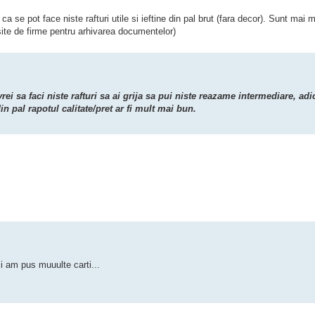
 se pot face niste rafturi utile si ieftine din pal brut (fara decor). Sunt mai m
osite de firme pentru arhivarea documentelor)
 vrei sa faci niste rafturi sa ai grija sa pui niste reazame intermediare, adi
in pal rapotul calitate/pret ar fi mult mai bun.
si am pus muuulte carti...