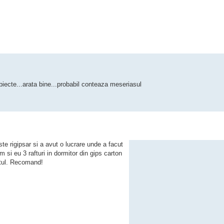
biecte...arata bine...probabil conteaza meseriasul
ste rigipsar si a avut o lucrare unde a facut
Am si eu 3 rafturi in dormitor din gips carton
retul. Recomand!