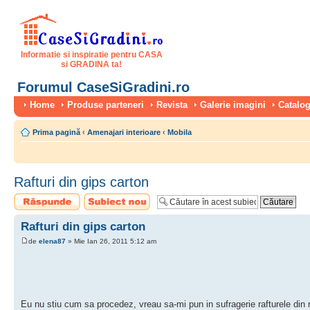
Informatie si inspiratie pentru CASA
si GRADINA ta!
Forumul CaseSiGradini.ro
Home
Produse parteneri
Revista
Galerie imagini
Catalog
Prima pagină
‹
Amenajari interioare
‹
Mobila
Rafturi din gips carton
Scrie un răspuns
Scrie un subiect
nou
Rafturi din gips carton
de
elena87
» Mie Ian 26, 2011 5:12 am
Eu nu stiu cum sa procedez, vreau sa-mi pun in sufragerie rafturele din ri