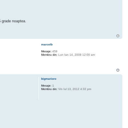
5 grade noaptea.
marcelb
Mesaje:
459
Membru din:
Lun Ian 14, 2008 12:00 am
bigmarioro
Mesaje:
1
Membru din:
Vin Iul 13, 2012 4:32 pm