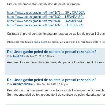
Uite cativa producatori/distribuitori de peleti in Oradea:
https://www.casesigradini.ro/firme/f1/76 ... SRL-ORADEA
https://www.casesigradini.ro/firme/f1/39 ... LENARA-SRL
https://www.casesigradini.ro/firme/f1/34 ... -KAMIN-SRL
https://www.casesigradini.ro/firme/f1/32 ... TORIUS-SRL
Calitatea si pretul sunt schimbatoare, asa ca eu as lua de proba 1-2 saci de
Ultima oară modificat de
muha_huma
pe Joi Mar 24, 2016 5:54 pm, modificat 1 dată în tota
Re: Unde gasim peleti de calitate la preturi rezonabile?
de
bogdo75
» Mie Ian 26, 2011 3:10 pm
Am crezut ca esti mai din zona mea, dar pana la Oradea ii mult. Incear
Re: Unde gasim peleti de calitate la preturi rezonabile?
de
HABITAT ENERGY
» Sâm Feb 26, 2011 12:14 pm
Probabil cei mai buni peleti sunt cei fabricati de Holzindustrie Schweigh
Sunt recomandati de toti producatorii de centrale pe peleti datorita perfo