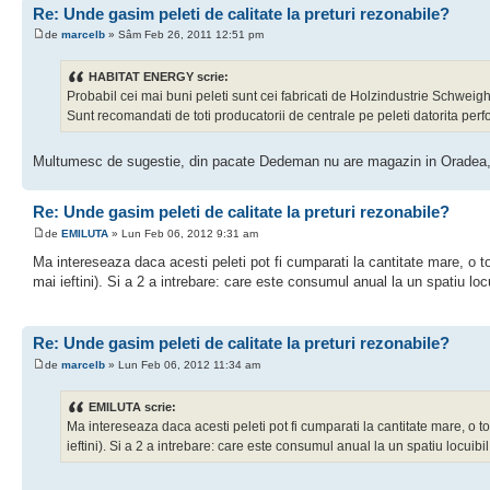
Re: Unde gasim peleti de calitate la preturi rezonabile?
de
marcelb
» Sâm Feb 26, 2011 12:51 pm
HABITAT ENERGY scrie:
Probabil cei mai buni peleti sunt cei fabricati de Holzindustrie Schweig
Sunt recomandati de toti producatorii de centrale pe peleti datorita perf
Multumesc de sugestie, din pacate Dedeman nu are magazin in Oradea, sa
Re: Unde gasim peleti de calitate la preturi rezonabile?
de
EMILUTA
» Lun Feb 06, 2012 9:31 am
Ma intereseaza daca acesti peleti pot fi cumparati la cantitate mare, o 
mai ieftini). Si a 2 a intrebare: care este consumul anual la un spatiu loc
Re: Unde gasim peleti de calitate la preturi rezonabile?
de
marcelb
» Lun Feb 06, 2012 11:34 am
EMILUTA scrie:
Ma intereseaza daca acesti peleti pot fi cumparati la cantitate mare, o 
ieftini). Si a 2 a intrebare: care este consumul anual la un spatiu locuibi