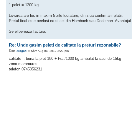
1 palet = 1200 kg
Livrarea are loc in maxim 5 zile lucratare, din ziua confirmarii platii.
Pretul final este acelasi ca si cel din Hornbach sau Dedeman. Avantajul e
Se elibereaza factura.
Re: Unde gasim peleti de calitate la preturi rezonabile?
de
dragosl
» Sâm Aug 04, 2012 3:23 pm
calitate f. buna la pret 180 + tva /1000 kg ambalat la saci de 15kg
zona maramures
telefon 0745056231