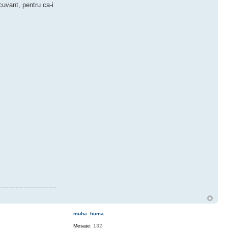
 cuvant, pentru ca-i
muha_huma
Mesaje:
132