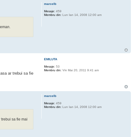
marcelb
Mesaje:
459
Membru din:
Lun Ian 14, 2008 12:00 am
edeman.
EMILUTA
Mesaje:
53
Membru din:
Vin Mai 20, 2011 9:41 am
asa ar trebui sa fie
marcelb
Mesaje:
459
Membru din:
Lun Ian 14, 2008 12:00 am
trebui sa fie mai