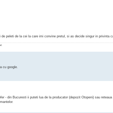
 peleti de la cei la care imi convine pretul, si as decide singur in privinta cali
l.
ca cu google.
ofer - din Bucuresti ii puteti lua de la producator (depozit Otopeni) sau retea
rmantelor.