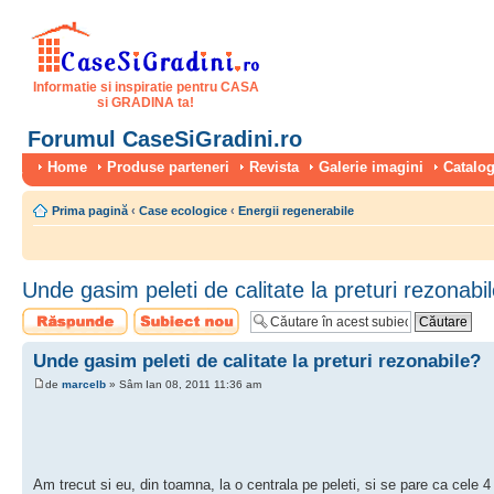
Informatie si inspiratie pentru CASA
si GRADINA ta!
Forumul CaseSiGradini.ro
Home
Produse parteneri
Revista
Galerie imagini
Catalog
Prima pagină
‹
Case ecologice
‹
Energii regenerabile
Unde gasim peleti de calitate la preturi rezonabi
Scrie un răspuns
Scrie un subiect
nou
Unde gasim peleti de calitate la preturi rezonabile?
de
marcelb
» Sâm Ian 08, 2011 11:36 am
Am trecut si eu, din toamna, la o centrala pe peleti, si se pare ca cele 4