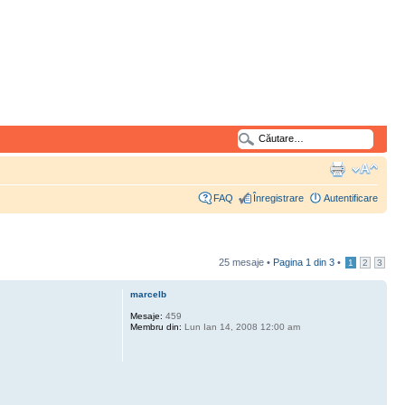
FAQ
Înregistrare
Autentificare
25 mesaje •
Pagina
1
din
3
•
1
2
3
marcelb
Mesaje:
459
Membru din:
Lun Ian 14, 2008 12:00 am