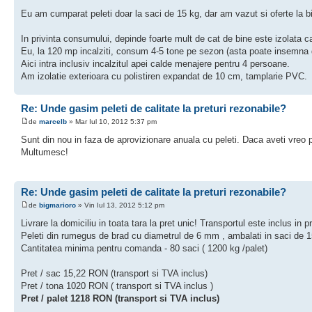
Eu am cumparat peleti doar la saci de 15 kg, dar am vazut si oferte la big
In privinta consumului, depinde foarte mult de cat de bine este izolata c
Eu, la 120 mp incalziti, consum 4-5 tone pe sezon (asta poate insemna 
Aici intra inclusiv incalzitul apei calde menajere pentru 4 persoane.
Am izolatie exterioara cu polistiren expandat de 10 cm, tamplarie PVC.
Re: Unde gasim peleti de calitate la preturi rezonabile?
de
marcelb
» Mar Iul 10, 2012 5:37 pm
Sunt din nou in faza de aprovizionare anuala cu peleti. Daca aveti vreo p
Multumesc!
Re: Unde gasim peleti de calitate la preturi rezonabile?
de
bigmarioro
» Vin Iul 13, 2012 5:12 pm
Livrare la domiciliu in toata tara la pret unic! Transportul este inclus in pr
Peleti din rumegus de brad cu diametrul de 6 mm , ambalati in saci de
Cantitatea minima pentru comanda - 80 saci ( 1200 kg /palet)
Pret / sac 15,22 RON (transport si TVA inclus)
Pret / tona 1020 RON ( transport si TVA inclus )
Pret / palet 1218 RON (transport si TVA inclus)