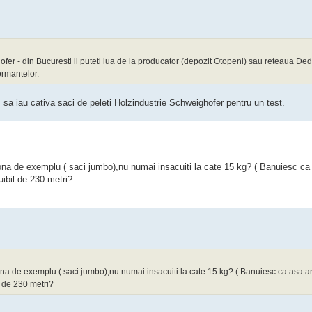
hofer - din Bucuresti ii puteti lua de la producator (depozit Otopeni) sau reteaua D
ormantelor.
 iau cativa saci de peleti Holzindustrie Schweighofer pentru un test.
tona de exemplu ( saci jumbo),nu numai insacuiti la cate 15 kg? ( Banuiesc ca 
uibil de 230 metri?
tona de exemplu ( saci jumbo),nu numai insacuiti la cate 15 kg? ( Banuiesc ca asa ar 
l de 230 metri?