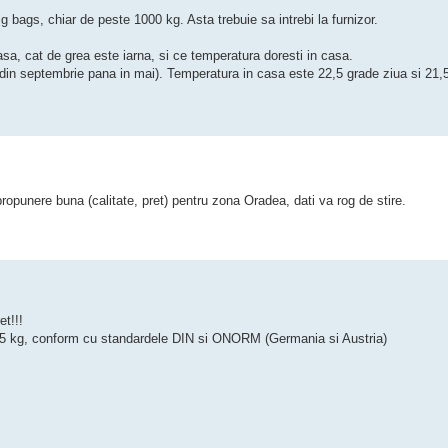
 bags, chiar de peste 1000 kg. Asta trebuie sa intrebi la furnizor.
asa, cat de grea este iarna, si ce temperatura doresti in casa.
din septembrie pana in mai). Temperatura in casa este 22,5 grade ziua si 21,
ropunere buna (calitate, pret) pentru zona Oradea, dati va rog de stire.
et!!!
 15 kg, conform cu standardele DIN si ONORM (Germania si Austria)