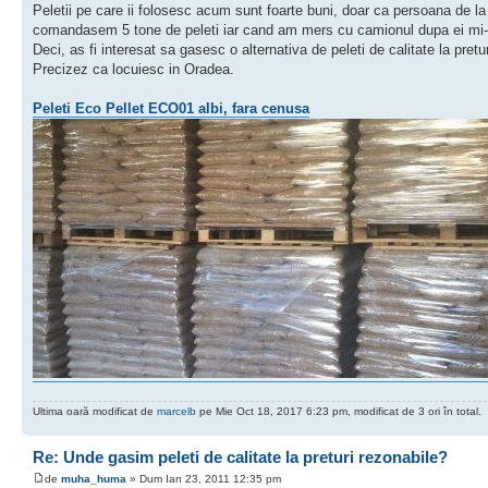
Peletii pe care ii folosesc acum sunt foarte buni, doar ca persoana de la ca
comandasem 5 tone de peleti iar cand am mers cu camionul dupa ei mi-a 
Deci, as fi interesat sa gasesc o alternativa de peleti de calitate la pretu
Precizez ca locuiesc in Oradea.
Peleti Eco Pellet ECO01 albi, fara cenusa
Ultima oară modificat de
marcelb
pe Mie Oct 18, 2017 6:23 pm, modificat de 3 ori în total.
Re: Unde gasim peleti de calitate la preturi rezonabile?
de
muha_huma
» Dum Ian 23, 2011 12:35 pm