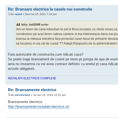
Re: Bransare electrica la casele noi construite
de
raziel
» Dum Iul 10, 2011 7:16 pm
kitty_bell2008 scrie:
Am un teren de casa intravilan la sat si finca locuiesc cu chirie vreau sa
construiesc pe acel teren cateva camere si ma intereseaza daca ma po
bransa la reteaua electrica fara proiectul casei facut de primarie deoar
sa locuiesc in ea cat de curad ?? Astept Raspusns de la administratorii si
Fara autorizatie de constructie,cum ridicati casa?
Se poate trage bransament de curent pe teren,pt pompa de apa de exem
asta nu inseamna ca vei avea contract definitiv cu enelul pt casa ridicat
avizele obligatorii.
INSTALATII ELECTRICE COMPLEXE
Re: Bransamente electrice
de
electrician1
» Joi Ian 14, 2016 12:52 pm
Bransamente electrice.
http://bransamente-instalatii-electrice.ro/