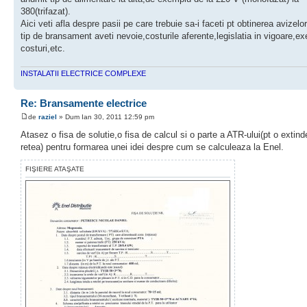
380(trifazat).
Aici veti afla despre pasii pe care trebuie sa-i faceti pt obtinerea avizelo
tip de bransament aveti nevoie,costurile aferente,legislatia in vigoare,e
costuri,etc.
INSTALATII ELECTRICE COMPLEXE
Re: Bransamente electrice
de
raziel
» Dum Ian 30, 2011 12:59 pm
Atasez o fisa de solutie,o fisa de calcul si o parte a ATR-ului(pt o extind
retea) pentru formarea unei idei despre cum se calculeaza la Enel.
FIŞIERE ATAŞATE