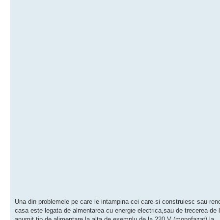
Una din problemele pe care le intampina cei care-si construiesc sau re
casa este legata de almentarea cu energie electrica,sau de trecerea de 
anumit tip de alimentare la alta,de exemplu de la 220 V (monofazat) la