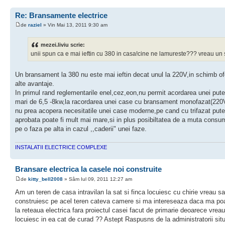
Re: Bransamente electrice
de
raziel
» Vin Mai 13, 2011 9:30 am
mezei.liviu scrie:
unii spun ca e mai ieftin cu 380 in casa!cine ne lamureste??? vreau un s
Un bransament la 380 nu este mai ieftin decat unul la 220V,in schimb o
alte avantaje.
In primul rand reglementarile enel,cez,eon,nu permit acordarea unei pute
mari de 6,5 -8kw,la racordarea unei case cu bransament monofazat(220
nu prea acopera necesitatile unei case moderne,pe cand cu trifazat put
aprobata poate fi mult mai mare,si in plus posibiltatea de a muta consum
pe o faza pe alta in cazul ,,caderii" unei faze.
INSTALATII ELECTRICE COMPLEXE
Bransare electrica la casele noi construite
de
kitty_bell2008
» Sâm Iul 09, 2011 12:27 am
Am un teren de casa intravilan la sat si finca locuiesc cu chirie vreau sa
construiesc pe acel teren cateva camere si ma intereseaza daca ma po
la reteaua electrica fara proiectul casei facut de primarie deoarece vrea
locuiesc in ea cat de curad ?? Astept Raspusns de la administratorii situl