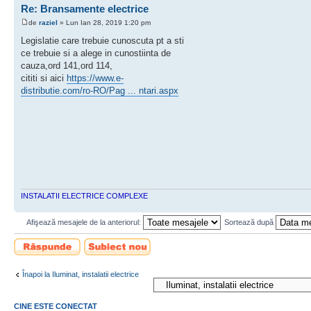
Re: Bransamente electrice
de
raziel
» Lun Ian 28, 2019 1:20 pm
Legislatie care trebuie cunoscuta pt a sti
ce trebuie si a alege in cunostiinta de
cauza,ord 141,ord 114,
cititi si aici
https://www.e-
distributie.com/ro-RO/Pag ... ntari.aspx
INSTALATII ELECTRICE COMPLEXE
Afişează mesajele de la anteriorul:
Sortează după
Scrie un răspuns
Scrie un subiect
nou
Înapoi la Iluminat, instalatii electrice
CINE ESTE CONECTAT