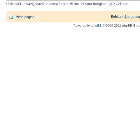
Utilizatorii ce navighează pe acest forum: Niciun utilizator înregistrat şi 0 vizitatori
Echipa
•
Şterge toa
Prima pagină
Powered by
phpBB
© 2000-2011 phpBB Gro