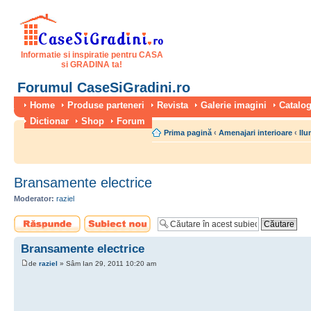
Informatie si inspiratie pentru CASA
si GRADINA ta!
Forumul CaseSiGradini.ro
Home
Produse parteneri
Revista
Galerie imagini
Catalog
Dictionar
Shop
Forum
Prima pagină
‹
Amenajari interioare
‹
Ilu
Bransamente electrice
Moderator:
raziel
Scrie un răspuns
Scrie un subiect
nou
Bransamente electrice
de
raziel
» Sâm Ian 29, 2011 10:20 am