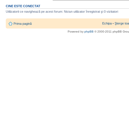
CINE ESTE CONECTAT
Utilizatorii ce navighează pe acest forum: Niciun utilizator înregistrat şi 0 vizitatori
Echipa
•
Şterge toa
Prima pagină
Powered by
phpBB
© 2000-2011 phpBB Gro