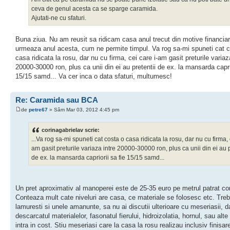
ceva de genul acesta ca se sparge caramida.
Ajutati-ne cu sfaturi.
Buna ziua. Nu am reusit sa ridicam casa anul trecut din motive financiar
urmeaza anul acesta, cum ne permite timpul. Va rog sa-mi spuneti cat 
casa ridicata la rosu, dar nu cu firma, cei care i-am gasit preturile variaz
20000-30000 ron, plus ca unii din ei au pretentii de ex. la mansarda caprio
15/15 samd... Va cer inca o data sfaturi, multumesc!
Re: Caramida sau BCA
de
petre67
» Sâm Mar 03, 2012 4:45 pm
corinagabrielav scrie:
...Va rog sa-mi spuneti cat costa o casa ridicata la rosu, dar nu cu firma, 
am gasit preturile variaza intre 20000-30000 ron, plus ca unii din ei au p
de ex. la mansarda capriorii sa fie 15/15 samd...
Un pret aproximativ al manoperei este de 25-35 euro pe metrul patrat con
Conteaza mult cate niveluri are casa, ce materiale se folosesc etc. Tre
lamuresti si unele amanunte, sa nu ai discutii ulterioare cu meseriasii, 
descarcatul materialelor, fasonatul fierului, hidroizolatia, hornul, sau alt
intra in cost. Stiu meseriasi care la casa la rosu realizau inclusiv finisar