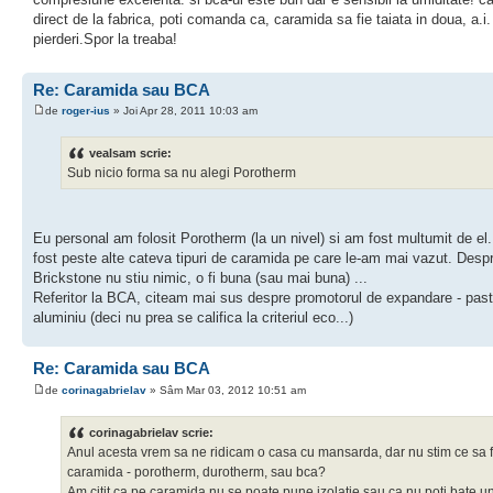
direct de la fabrica, poti comanda ca, caramida sa fie taiata in doua, a.i.
pierderi.Spor la treaba!
Re: Caramida sau BCA
de
roger-ius
» Joi Apr 28, 2011 10:03 am
vealsam scrie:
Sub nicio forma sa nu alegi Porotherm
Eu personal am folosit Porotherm (la un nivel) si am fost multumit de el
fost peste alte cateva tipuri de caramida pe care le-am mai vazut. Desp
Brickstone nu stiu nimic, o fi buna (sau mai buna) ...
Referitor la BCA, citeam mai sus despre promotorul de expandare - pas
aluminiu (deci nu prea se califica la criteriul eco...)
Re: Caramida sau BCA
de
corinagabrielav
» Sâm Mar 03, 2012 10:51 am
corinagabrielav scrie:
Anul acesta vrem sa ne ridicam o casa cu mansarda, dar nu stim ce sa 
caramida - porotherm, durotherm, sau bca?
Am citit ca pe caramida nu se poate pune izolatie sau ca nu poti bate u