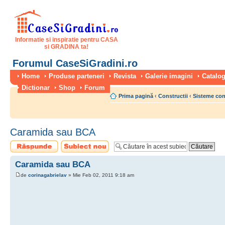
Informatie si inspiratie pentru CASA
si GRADINA ta!
Forumul CaseSiGradini.ro
Home
Produse parteneri
Revista
Galerie imagini
Catalog
Dictionar
Shop
Forum
Prima pagină
‹
Constructii
‹
Sisteme con
Caramida sau BCA
Scrie un răspuns
Scrie un subiect
nou
Caramida sau BCA
de
corinagabrielav
» Mie Feb 02, 2011 9:18 am