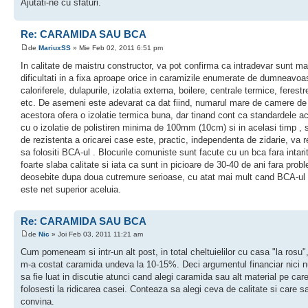
Ajutati-ne cu sfaturi.
Re: CARAMIDA SAU BCA
de
MariuxSS
» Mie Feb 02, 2011 6:51 pm
In calitate de maistru constructor, va pot confirma ca intradevar sunt ma
dificultati in a fixa aproape orice in caramizile enumerate de dumneavoa
caloriferele, dulapurile, izolatia externa, boilere, centrale termice, ferestr
etc. De asemeni este adevarat ca dat fiind, numarul mare de camere de 
acestora ofera o izolatie termica buna, dar tinand cont ca standardele a
cu o izolatie de polistiren minima de 100mm (10cm) si in acelasi timp , 
de rezistenta a oricarei case este, practic, independenta de zidarie, va
sa folositi BCA-ul . Blocurile comuniste sunt facute cu un bca fara intari
foarte slaba calitate si iata ca sunt in picioare de 30-40 de ani fara prob
deosebite dupa doua cutremure serioase, cu atat mai mult cand BCA-ul 
este net superior aceluia.
Re: CARAMIDA SAU BCA
de
Nic
» Joi Feb 03, 2011 11:21 am
Cum pomeneam si intr-un alt post, in total cheltuielilor cu casa "la rosu
m-a costat caramida undeva la 10-15%. Deci argumentul financiar nici n
sa fie luat in discutie atunci cand alegi caramida sau alt material pe care
folosesti la ridicarea casei. Conteaza sa alegi ceva de calitate si care sa
convina.