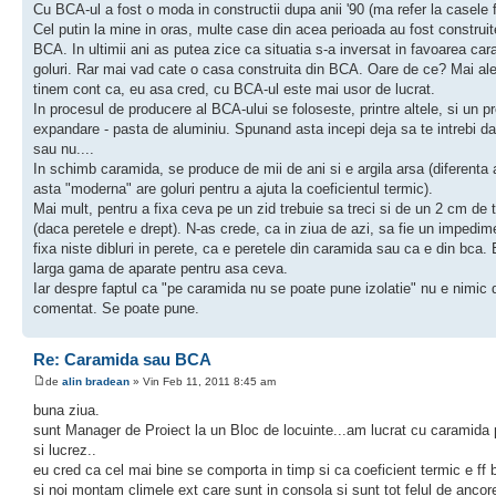
Cu BCA-ul a fost o moda in constructii dupa anii '90 (ma refer la casele f
Cel putin la mine in oras, multe case din acea perioada au fost construit
BCA. In ultimii ani as putea zice ca situatia s-a inversat in favoarea car
goluri. Rar mai vad cate o casa construita din BCA. Oare de ce? Mai al
tinem cont ca, eu asa cred, cu BCA-ul este mai usor de lucrat.
In procesul de producere al BCA-ului se foloseste, printre altele, si un 
expandare - pasta de aluminiu. Spunand asta incepi deja sa te intrebi d
sau nu....
In schimb caramida, se produce de mii de ani si e argila arsa (diferenta a
asta "moderna" are goluri pentru a ajuta la coeficientul termic).
Mai mult, pentru a fixa ceva pe un zid trebuie sa treci si de un 2 cm de 
(daca peretele e drept). N-as crede, ca in ziua de azi, sa fie un impedim
fixa niste dibluri in perete, ca e peretele din caramida sau ca e din bca. 
larga gama de aparate pentru asa ceva.
Iar despre faptul ca "pe caramida nu se poate pune izolatie" nu e nimic 
comentat. Se poate pune.
Re: Caramida sau BCA
de
alin bradean
» Vin Feb 11, 2011 8:45 am
buna ziua.
sunt Manager de Proiect la un Bloc de locuinte...am lucrat cu caramida
si lucrez..
eu cred ca cel mai bine se comporta in timp si ca coeficient termic e ff 
si noi montam climele ext care sunt in consola si sunt tot felul de ancore 