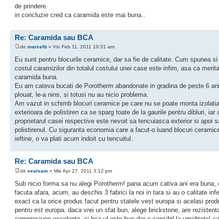
de prindere.
in concluzie cred ca caramida este mai buna..
Re: Caramida sau BCA
de
marcelb
» Vin Feb 11, 2011 10:31 am
Eu sunt pentru blocurile ceramice, dar sa fie de calitate. Cum spunea si
costul caramizilor din totalul costului unei case este infim, asa ca merita
caramida buna.
Eu am cateva bucati de Porotherm abandonate in gradina de peste 6 ani
plouat, le-a nins, si totusi nu au nicio problema.
Am vazut in schimb blocuri ceramice pe care nu se poate monta izolati
exterioara de polistiren ca se sparg toate de la gaurile pentru dibluri, iar
proprietarul casei respective este nevoit sa tencuiasca exterior si apoi
polistirenul. Cu siguranta economia care a facut-o luand blocuri ceramic
ieftine, o va plati acum indoit cu tencuitul.
Re: Caramida sau BCA
de
vealsam
» Mie Apr 27, 2011 3:12 pm
Sub nicio forma sa nu alegi Porotherm! pana acum cativa ani era buna, 
facuta afara, acum, au deschis 3 fabrici la noi in tara si au o calitate infe
exact ca la orice produs facut pentru statele vest europa si acelasi prod
pentru est europa. daca vrei un sfat bun, alege brickstone, are rezistent
compresiune excelenta. si bca-ul este bun dar e sensibil la umiditate! ca