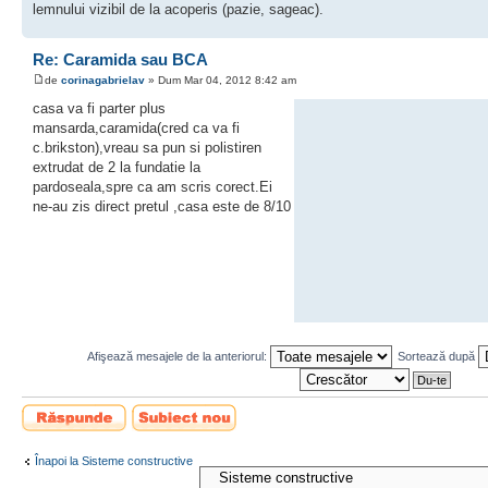
lemnului vizibil de la acoperis (pazie, sageac).
Re: Caramida sau BCA
de
corinagabrielav
» Dum Mar 04, 2012 8:42 am
casa va fi parter plus
mansarda,caramida(cred ca va fi
c.brikston),vreau sa pun si polistiren
extrudat de 2 la fundatie la
pardoseala,spre ca am scris corect.Ei
ne-au zis direct pretul ,casa este de 8/10
Afişează mesajele de la anteriorul:
Sortează după
Scrie un răspuns
Scrie un subiect
nou
Înapoi la Sisteme constructive