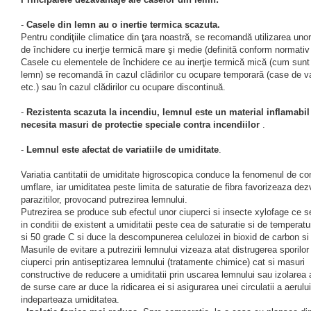
-
Casele din lemn au o inertie termica scazuta.
Pentru condiţiile climatice din ţara noastră, se recomandă utilizarea uno
de închidere cu inerţie termică mare şi medie (definită conform normativ
Casele cu elementele de închidere ce au inerţie termică mică (cum sunt 
lemn) se recomandă în cazul clădirilor cu ocupare temporară (case de v
etc.) sau în cazul clădirilor cu ocupare discontinuă.
-
Rezistenta scazuta la incendiu, lemnul este un material inflamabil
necesita masuri de protectie speciale contra incendiilor
.
-
Lemnul este afectat de variatiile de umiditate
.
Variatia cantitatii de umiditate higroscopica conduce la fenomenul de co
umflare, iar umiditatea peste limita de saturatie de fibra favorizeaza dez
parazitilor, provocand putrezirea lemnului.
Putrezirea se produce sub efectul unor ciuperci si insecte xylofage ce s
in conditii de existent a umiditatii peste cea de saturatie si de temperatu
si 50 grade C si duce la descompunerea celulozei in bioxid de carbon si
Masurile de evitare a putrezirii lemnului vizeaza atat distrugerea sporilor
ciuperci prin antiseptizarea lemnului (tratamente chimice) cat si masuri
constructive de reducere a umiditatii prin uscarea lemnului sau izolarea
de surse care ar duce la ridicarea ei si asigurarea unei circulatii a aerulu
indeparteaza umiditatea.