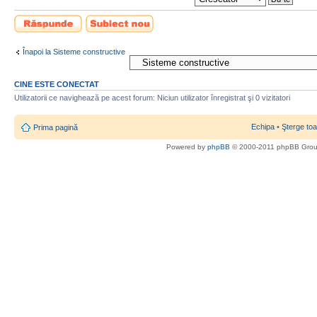
Scrie un răspuns
Scrie un subiect
nou
Înapoi la Sisteme constructive
CINE ESTE CONECTAT
Utilizatorii ce navighează pe acest forum: Niciun utilizator înregistrat şi 0 vizitatori
Echipa
•
Şterge toa
Prima pagină
Powered by
phpBB
© 2000-2011 phpBB Gro