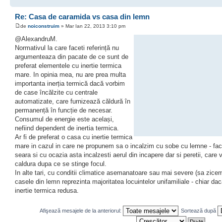
Re: Casa de caramida vs casa din lemn
de
noiconstruim
» Mar Ian 22, 2013 3:10 pm
@AlexandruM.
Normativul la care faceti referință nu
argumenteaza din pacate de ce sunt de
preferat elementele cu inertie termica
mare. In opinia mea, nu are prea multa
importanta inerția termică dacă vorbim
de case încălzite cu centrale
automatizate, care furnizează căldură în
permanență în funcție de necesar.
Consumul de energie este același,
nefiind dependent de inertia termica.
Ar fi de preferat o casa cu inertie termica
mare in cazul in care ne propunem sa o incalzim cu sobe cu lemne - faci
seara si cu ocazia asta incalzesti aerul din incapere dar si peretii, care 
caldura dupa ce se stinge focul.
In alte tari, cu conditii climatice asemanatoare sau mai severe (sa zic
casele din lemn reprezinta majoritatea locuintelor unifamiliale - chiar da
inertie termica redusa.
Afişează mesajele de la anteriorul:
Sortează după