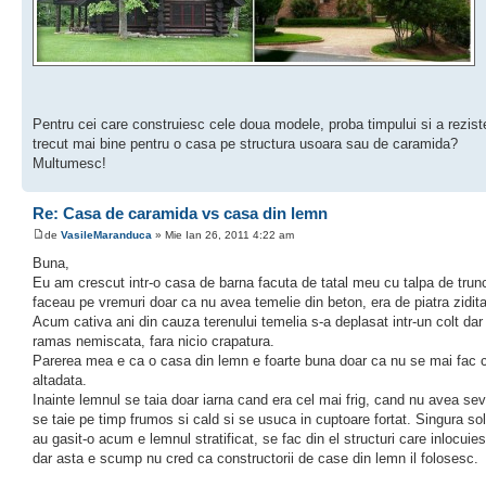
Pentru cei care construiesc cele doua modele, proba timpului si a rezist
trecut mai bine pentru o casa pe structura usoara sau de caramida?
Multumesc!
Re: Casa de caramida vs casa din lemn
de
VasileMaranduca
» Mie Ian 26, 2011 4:22 am
Buna,
Eu am crescut intr-o casa de barna facuta de tatal meu cu talpa de tru
faceau pe vremuri doar ca nu avea temelie din beton, era de piatra zidita
Acum cativa ani din cauza terenului temelia s-a deplasat intr-un colt dar
ramas nemiscata, fara nicio crapatura.
Parerea mea e ca o casa din lemn e foarte buna doar ca nu se mai fac 
altadata.
Inainte lemnul se taia doar iarna cand era cel mai frig, cand nu avea s
se taie pe timp frumos si cald si se usuca in cuptoare fortat. Singura sol
au gasit-o acum e lemnul stratificat, se fac din el structuri care inlocuies
dar asta e scump nu cred ca constructorii de case din lemn il folosesc.