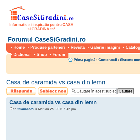
Informatie si inspiratie pentru CASA
si GRADINA ta!
Forumul CaseSiGradini.ro
Home
Produse parteneri
Revista
Galerie imagini
Catalog
Dictionar
Shop
Forum
Prima pagină
‹
Constructii
‹
Sisteme con
Casa de caramida vs casa din lemn
Scrie un răspuns
Scrie un subiect
nou
Casa de caramida vs casa din lemn
de
titianacotoi
» Mar Ian 25, 2011 6:46 pm