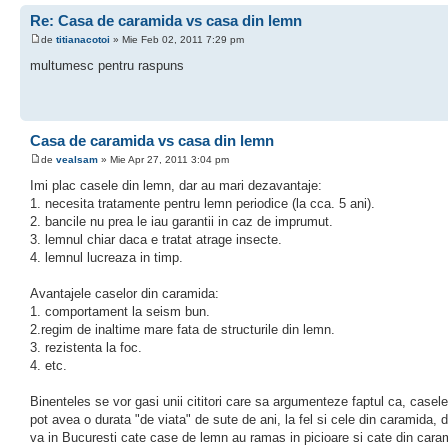
Re: Casa de caramida vs casa din lemn
de
titianacotoi
» Mie Feb 02, 2011 7:29 pm
multumesc pentru raspuns
Casa de caramida vs casa din lemn
de
vealsam
» Mie Apr 27, 2011 3:04 pm
Imi plac casele din lemn, dar au mari dezavantaje:
1. necesita tratamente pentru lemn periodice (la cca. 5 ani).
2. bancile nu prea le iau garantii in caz de imprumut.
3. lemnul chiar daca e tratat atrage insecte.
4. lemnul lucreaza in timp.
Avantajele caselor din caramida:
1. comportament la seism bun.
2.regim de inaltime mare fata de structurile din lemn.
3. rezistenta la foc.
4. etc.
Binenteles se vor gasi unii cititori care sa argumenteze faptul ca, casel
pot avea o durata "de viata" de sute de ani, la fel si cele din caramida, da
va in Bucuresti cate case de lemn au ramas in picioare si cate din cara