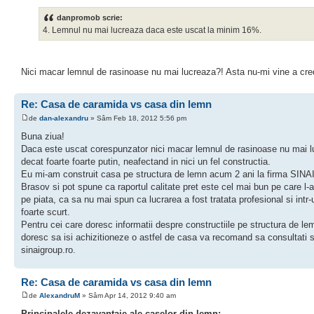
danpromob scrie:
4. Lemnul nu mai lucreaza daca este uscat la minim 16%.
Nici macar lemnul de rasinoase nu mai lucreaza?! Asta nu-mi vine a cred
Re: Casa de caramida vs casa din lemn
de
dan-alexandru
» Sâm Feb 18, 2012 5:56 pm
Buna ziua!
Daca este uscat corespunzator nici macar lemnul de rasinoase nu mai 
decat foarte foarte putin, neafectand in nici un fel constructia.
Eu mi-am construit casa pe structura de lemn acum 2 ani la firma SINAI
Brasov si pot spune ca raportul calitate pret este cel mai bun pe care l-
pe piata, ca sa nu mai spun ca lucrarea a fost tratata profesional si intr-
foarte scurt.
Pentru cei care doresc informatii despre constructiile pe structura de l
doresc sa isi achizitioneze o astfel de casa va recomand sa consultati s
sinaigroup.ro.
Re: Casa de caramida vs casa din lemn
de
AlexandruM
» Sâm Apr 14, 2012 9:40 am
Principalele dezavantaje ale caselor din lemn: