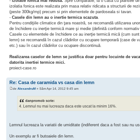
-
Izolatie fonica mai redusa.
Spre comparatie, la o casa cu plansee di
izolatia fonica este realizata prin masa relativ ridicata a structurii de rez
(peste 300kg/mp) precum si prin elementele de pardoseala si tavan.
-
Casele din lemn au o inertie termica scazuta
.
Pentru condiţiile climatice din ţara noastră, se recomandă utilizarea uno
de închidere cu inerţie termică mare şi medie (definită conform normativ
Casele cu elementele de închidere ce au inerţie termică mică (cum sunt 
lemn) se recomandă în cazul clădirilor cu ocupare temporară (case de v
etc.) sau în cazul clădirilor cu ocupare discontinuă.
Realizarea caselor de lemn se justifica doar pentru locuinte de vac
datorita inertiei termice mici.
proiect-case.ro
Re: Casa de caramida vs casa din lemn
de
AlexandruM
» Sâm Apr 14, 2012 9:45 am
danpromob scrie:
4. Lemnul nu mai lucreaza daca este uscat la minim 16%.
Lemnul lucreaza la variatii de umiditate (indiferent daca a fost sau nu us
Un exemplu ar fi butoaiele din lemn.