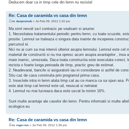
Deducem doar ca in timp cele din lemn nu rezista!
Re: Casa de caramida vs casa din lemn
de
danpromob
» Joi Feb 09, 2012 1:32 pm
Ma simt nevoit sa-l contrazic pe vealsam si anume:
1. Necesitatea tratamentului periodic pentru lemn, cu toate scuzele, est
prostie. Lemnul se trateaza o singura data inainte de inceperea construc
parcursul ei.
Nici nu ai cum sa mai intervii ulterior asupra lemnului. Lemnul este cel 
material de constructii si nu ma opresc acum asupra avantajelor , insa a
mare inamic, umezeala. Daca toata constructia este executata corect, 
rezista o foarte lunga perioada de timp, practic greu de estimat.
2. Neadevarat, bancile si asiguratorii iau in considerare si astfel de const
Stiu caz de casa construita prin programul prima casa.
3. Insectele intra in lemn atata timp cat au ce manca ca sa spun asa. P
este atat timp cat lemnul este ud, neuscat si netratat.
4. Lemnul nu mai lucreaza daca este uscat la minim 16%.
Sunt multe avantaje ale caselor din lemn. Pentru informatii si multe alte
ecologice.eu
Re: Casa de caramida vs casa din lemn
de
roger-ius
» Joi Feb 09, 2012 1:39 pm