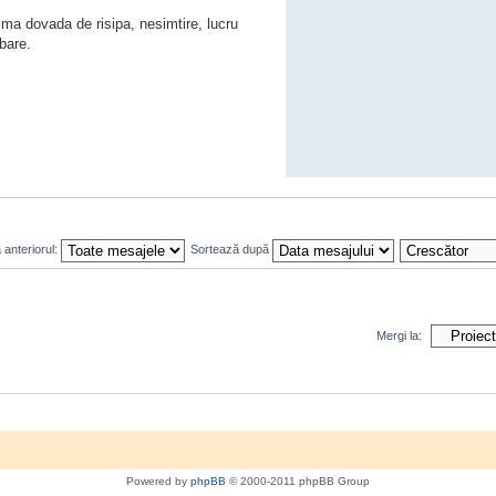
rima dovada de risipa, nesimtire, lucru
mbare.
 anteriorul:
Sortează după
Mergi la:
Powered by
phpBB
© 2000-2011 phpBB Group