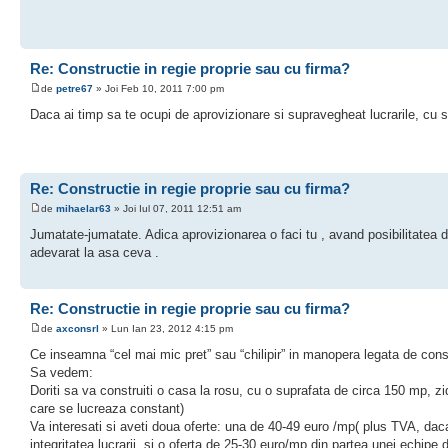
Re: Constructie in regie proprie sau cu firma?
de
petre67
» Joi Feb 10, 2011 7:00 pm
Daca ai timp sa te ocupi de aprovizionare si supravegheat lucrarile, cu s
Re: Constructie in regie proprie sau cu firma?
de
mihaelar63
» Joi Iul 07, 2011 12:51 am
Jumatate-jumatate. Adica aprovizionarea o faci tu , avand posibilitatea 
adevarat la asa ceva .
Re: Constructie in regie proprie sau cu firma?
de
axconsrl
» Lun Ian 23, 2012 4:15 pm
Ce inseamna “cel mai mic pret” sau “chilipir” in manopera legata de cons
Sa vedem:
Doriti sa va construiti o casa la rosu, cu o suprafata de circa 150 mp, zi
care se lucreaza constant)
Va interesati si aveti doua oferte: una de 40-49 euro /mp( plus TVA, daca 
integritatea lucrarii, si o oferta de 25-30 euro/mp din partea unei echipe