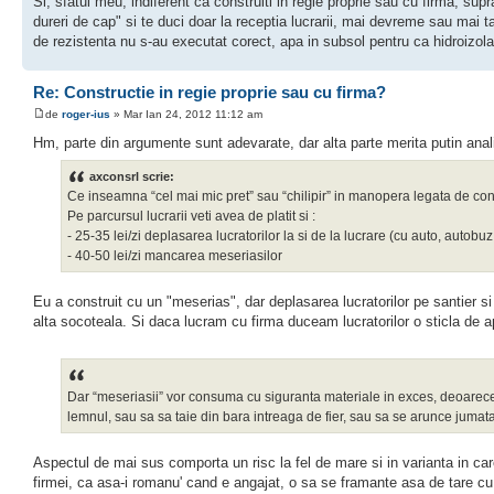
Si, sfatul meu, indiferent ca construiti in regie proprie sau cu firma, supra
dureri de cap" si te duci doar la receptia lucrarii, mai devreme sau mai 
de rezistenta nu s-au executat corect, apa in subsol pentru ca hidroizolat
Re: Constructie in regie proprie sau cu firma?
de
roger-ius
» Mar Ian 24, 2012 11:12 am
Hm, parte din argumente sunt adevarate, dar alta parte merita putin anali
axconsrl scrie:
Ce inseamna “cel mai mic pret” sau “chilipir” in manopera legata de con
Pe parcursul lucrarii veti avea de platit si :
- 25-35 lei/zi deplasarea lucratorilor la si de la lucrare (cu auto, autobuz,
- 40-50 lei/zi mancarea meseriasilor
Eu a construit cu un "meserias", dar deplasarea lucratorilor pe santier
alta socoteala. Si daca lucram cu firma duceam lucratorilor o sticla de a
Dar “meseriasii” vor consuma cu siguranta materiale in exces, deoarece
lemnul, sau sa sa taie din bara intreaga de fier, sau sa se arunce jumata
Aspectul de mai sus comporta un risc la fel de mare si in varianta in car
firmei, ca asa-i romanu' cand e angajat, o sa se framante asa de tare 