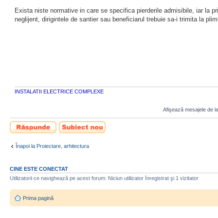
Exista niste normative in care se specifica pierderile admisibile, iar la p
neglijent, dirigintele de santier sau beneficiarul trebuie sa-i trimita la pli
INSTALATII ELECTRICE COMPLEXE
Afişează mesajele de la
Scrie un răspuns
Scrie un subiect
nou
Înapoi la Proiectare, arhitectura
CINE ESTE CONECTAT
Utilizatorii ce navighează pe acest forum: Niciun utilizator înregistrat şi 1 vizitator
Prima pagină