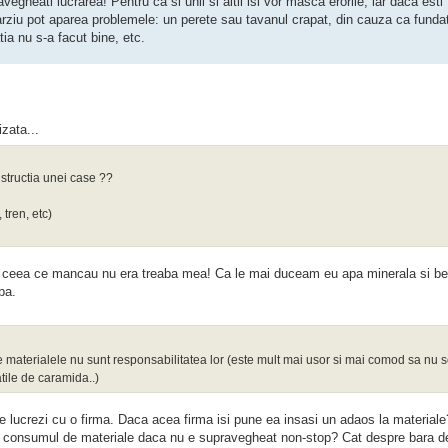
vegheati lucrarea! Pentru ca si unii si altii isi vor masca erorile, iar daca esti "
tarziu pot aparea problemele: un perete sau tavanul crapat, din cauza ca funda
ia nu s-a facut bine, etc.
zata...
structia unei case ??
 tren, etc)
 si ceea ce mancau nu era treaba mea! Ca le mai duceam eu apa minerala si be
pa.
 materialele nu sunt responsabilitatea lor (este mult mai usor si mai comod sa nu 
tile de caramida..)
e lucrezi cu o firma. Daca acea firma isi pune ea insasi un adaos la materiale?
cu consumul de materiale daca nu e supravegheat non-stop? Cat despre bara de 