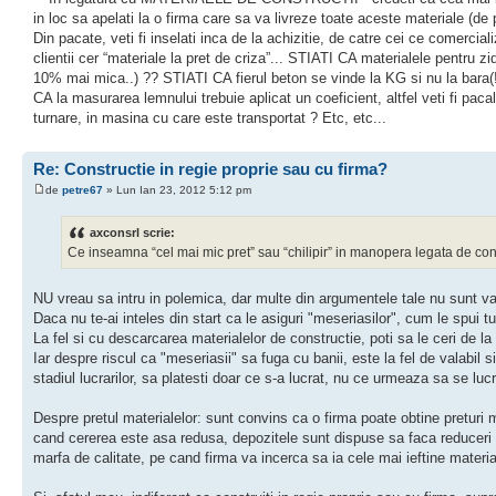
in loc sa apelati la o firma care sa va livreze toate aceste materiale (de
Din pacate, veti fi inselati inca de la achizitie, de catre cei ce comerci
clientii cer “materiale la pret de criza”... STIATI CA materialele pentru z
10% mai mica..) ?? STIATI CA fierul beton se vinde la KG si nu la bara(
CA la masurarea lemnului trebuie aplicat un coeficient, altfel veti fi pac
turnare, in masina cu care este transportat ? Etc, etc...
Re: Constructie in regie proprie sau cu firma?
de
petre67
» Lun Ian 23, 2012 5:12 pm
axconsrl scrie:
Ce inseamna “cel mai mic pret” sau “chilipir” in manopera legata de const
NU vreau sa intru in polemica, dar multe din argumentele tale nu sunt valab
Daca nu te-ai inteles din start ca le asiguri "meseriasilor", cum le spui t
La fel si cu descarcarea materialelor de constructie, poti sa le ceri de la
Iar despre riscul ca "meseriasii" sa fuga cu banii, este la fel de valabil s
stadiul lucrarilor, sa platesti doar ce s-a lucrat, nu ce urmeaza sa se luc
Despre pretul materialelor: sunt convins ca o firma poate obtine preturi 
cand cererea este asa redusa, depozitele sunt dispuse sa faca reduceri si
marfa de calitate, pe cand firma va incerca sa ia cele mai ieftine materia