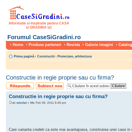
Informatie si inspiratie pentru CASA
si GRADINA ta!
Forumul CaseSiGradini.ro
Home
Produse parteneri
Revista
Galerie imagini
Catalog
Prima pagină
‹
Constructii
‹
Proiectare, arhitectura
Constructie in regie proprie sau cu firma?
Scrie un răspuns
Scrie un subiect
nou
Constructie in regie proprie sau cu firma?
de
mirelat
» Mie Feb 09, 2011 8:49 pm
Care varianta credeti ca este mai avantajoasa, construirea unei case in r