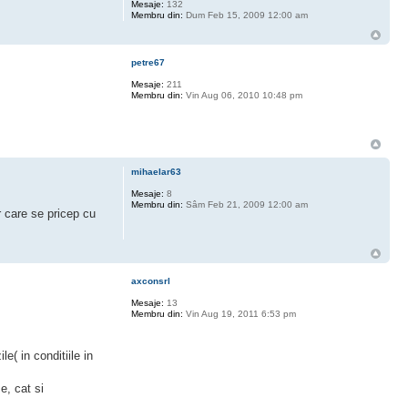
Mesaje:
132
Membru din:
Dum Feb 15, 2009 12:00 am
petre67
Mesaje:
211
Membru din:
Vin Aug 06, 2010 10:48 pm
mihaelar63
Mesaje:
8
Membru din:
Sâm Feb 21, 2009 12:00 am
r care se pricep cu
axconsrl
Mesaje:
13
Membru din:
Vin Aug 19, 2011 6:53 pm
e( in conditiile in
e, cat si