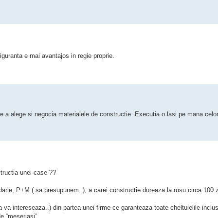
iguranta e mai avantajos in regie proprie.
de a alege si negocia materialele de constructie .Executia o lasi pe mana celo
tructia unei case ??
darie, P+M ( sa presupunem..), a carei constructie dureaza la rosu circa 100 zil
va intereseaza..) din partea unei firme ce garanteaza toate cheltuielile inclus
 de “meseriasi” …