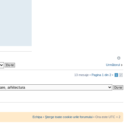
Următorul
13 mesaje •
Pagina
1
din
2
•
1
2
Echipa
•
Şterge toate cookie-urile forumului
• Ora este UTC + 2