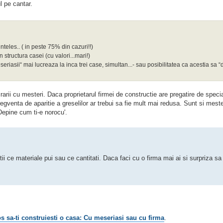
l pe cantar.
einteles.. ( in peste 75% din cazuri!!)
 structura casei (cu valori...mari!)
riasii“ mai lucreaza la inca trei case, simultan...- sau posibilitatea ca acestia sa “d
rii cu mesteri. Daca proprietarul firmei de constructie are pregatire de special
gventa de aparitie a greselilor ar trebui sa fie mult mai redusa. Sunt si mester
Depine cum ti-e norocu'.
ii ce materiale pui sau ce cantitati. Daca faci cu o firma mai ai si surpriza sa
 sa-ti construiesti o casa: Cu meseriasi sau cu firma
.