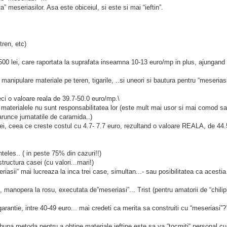
” meseriasilor. Asa este obiceiul, si este si mai “ieftin”.
tren, etc)
8500 lei, care raportata la suprafata inseamna 10-13 euro/mp in plus, ajungand
manipulare materiale pe teren, tigarile, ..si uneori si bautura pentru “meseriasi”
eci o valoare reala de 39.7-50.0 euro/mp.\
materialele nu sunt responsabilitatea lor (este mult mai usor si mai comod s
arunce jumatatile de caramida..)
 lei, ceea ce creste costul cu 4.7- 7.7 euro, rezultand o valoare REALA, de 44.
inteles.. ( in peste 75% din cazuri!!)
structura casei (cu valori...mari!)
riasii“ mai lucreaza la inca trei case, simultan...- sau posibilitatea ca acestia
 manopera la rosu, executata de”meseriasi”... Trist (pentru amatorii de “chilipir
 garantie, intre 40-49 euro... mai credeti ca merita sa construiti cu “meseriasi”?
 metoda pentru a obtine materiale ieftine este sa va “tocmiti“ personal cu 