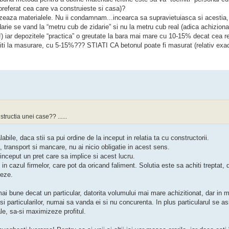
 preferat cea care va construieste si casa)?
alizeaza materialele. Nu ii condamnam...incearca sa supravietuiasca si acestia,
idarie se vand la “metru cub de zidarie” si nu la metru cub real (adica achiziona
!) iar depozitele “practica” o greutate la bara mai mare cu 10-15% decat cea 
aliti la masurare, cu 5-15%??? STIATI CA betonul poate fi masurat (relativ exac
ructia unei case?? ......
ile, daca stii sa pui ordine de la inceput in relatia ta cu constructorii.
u, transport si mancare, nu ai nicio obligatie in acest sens.
 inceput un pret care sa implice si acest lucru.
i in cazul firmelor, care pot da oricand faliment. Solutia este sa achiti treptat, 
reze.
mai bune decat un particular, datorita volumului mai mare achizitionat, dar in
 particularilor, numai sa vanda ei si nu concurenta. In plus particularul se a
le, sa-si maximizeze profitul.