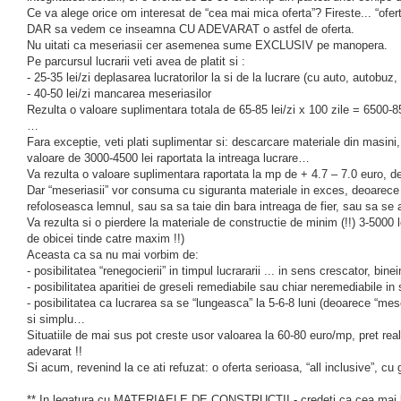
Ce va alege orice om interesat de “cea mai mica oferta”? Fireste... “oferta
DAR sa vedem ce inseamna CU ADEVARAT o astfel de oferta.
Nu uitati ca meseriasii cer asemenea sume EXCLUSIV pe manopera.
Pe parcursul lucrarii veti avea de platit si :
- 25-35 lei/zi deplasarea lucratorilor la si de la lucrare (cu auto, autobuz, 
- 40-50 lei/zi mancarea meseriasilor
Rezulta o valoare suplimentara totala de 65-85 lei/zi x 100 zile = 6500-
…
Fara exceptie, veti plati suplimentar si: descarcare materiale din masini, 
valoare de 3000-4500 lei raportata la intreaga lucrare…
Va rezulta o valoare suplimentara raportata la mp de + 4.7 – 7.0 euro, d
Dar “meseriasii” vor consuma cu siguranta materiale in exces, deoarece 
refoloseasca lemnul, sau sa sa taie din bara intreaga de fier, sau sa se 
Va rezulta si o pierdere la materiale de constructie de minim (!!) 3-5000
de obicei tinde catre maxim !!)
Aceasta ca sa nu mai vorbim de:
- posibilitatea “renegocierii” in timpul lucrararii ... in sens crescator, bine
- posibilitatea aparitiei de greseli remediabile sau chiar neremediabile in 
- posibilitatea ca lucrarea sa se “lungeasca” la 5-6-8 luni (deoarece “mese
si simplu…
Situatiile de mai sus pot creste usor valoarea la 60-80 euro/mp, pret real,
adevarat !!
Si acum, revenind la ce ati refuzat: o oferta serioasa, “all inclusive”, cu
** In legatura cu MATERIAELE DE CONSTRUCTII - credeti ca cea mai buna