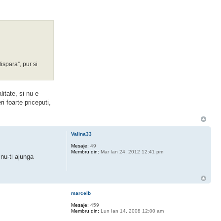
ispara”, pur si
itate, si nu e
i foarte priceputi,
Valina33
Mesaje:
49
Membru din:
Mar Ian 24, 2012 12:41 pm
 nu-ti ajunga
marcelb
Mesaje:
459
Membru din:
Lun Ian 14, 2008 12:00 am