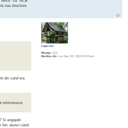
fericit" ca "nu ai
tia sau structura
roger-ius
Mesaje:
212
Membru din:
Lun Dec 20, 2010 6:59 pm
re din cand era
se refoloseasca
 Si angajatii
fier, atunci cand