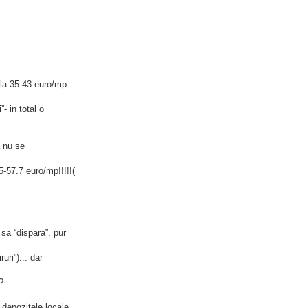
 la 35-43 euro/mp
- in total o
a nu se
5-57.7 euro/mp!!!!!(
 sa “dispara”, pur
uri”)... dar
?
depozitele locale,