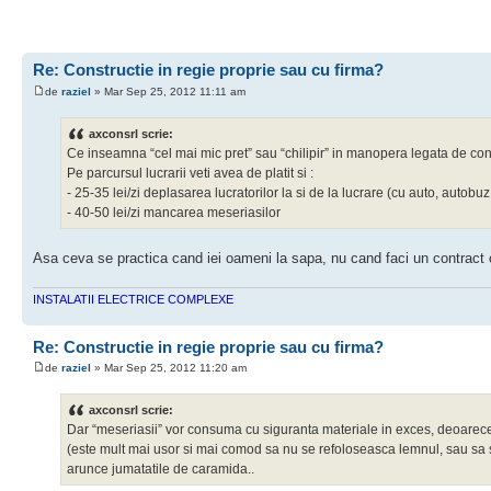
Re: Constructie in regie proprie sau cu firma?
de
raziel
» Mar Sep 25, 2012 11:11 am
axconsrl scrie:
Ce inseamna “cel mai mic pret” sau “chilipir” in manopera legata de con
Pe parcursul lucrarii veti avea de platit si :
- 25-35 lei/zi deplasarea lucratorilor la si de la lucrare (cu auto, autobuz,
- 40-50 lei/zi mancarea meseriasilor
Asa ceva se practica cand iei oameni la sapa, nu cand faci un contract cu 
INSTALATII ELECTRICE COMPLEXE
Re: Constructie in regie proprie sau cu firma?
de
raziel
» Mar Sep 25, 2012 11:20 am
axconsrl scrie:
Dar “meseriasii” vor consuma cu siguranta materiale in exces, deoarece
(este mult mai usor si mai comod sa nu se refoloseasca lemnul, sau sa sa
arunce jumatatile de caramida..