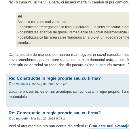
faci o casa nu iei fierul la bara, ci incarci marfa in camion si pui camionu
Aceasta ca sa nu mai vorbim de:
- posibilitatea “renegocierii” in timpul lucrararii ... in sens crescator, bin
- posibilitatea aparitiei de greseli remediabile sau chiar neremediabile in
- posibilitatea ca lucrarea sa se “lungeasca” la 5-6-8 luni (deoarece “mese
simplu…
Da, aspectele de mai sus pot aparea mai fregvent in cazul executarii lucra
ceva smecheras parvenit care s-a lansat si el in domeniul asta, atunci fre
care stiu ce ar trebui sa faca, dar, din pacate exista si pseudo-mesteri. 
Re: Constructie in regie proprie sau cu firma?
de
Valina33
» Mie Aug 01, 2012 5:32 pm
Daca te pricepi tu, este mai avantajos sa faci casa in regie proprie. Tu st
materialele.
Re: Constructie in regie proprie sau cu firma?
de
marcelb
» Mar Sep 25, 2012 9:08 am
Vezi si argumentele pro sau contra din articolul:
Cum este mai avantajos