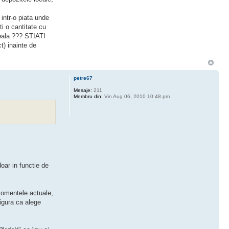
 intr-o piata unde
ti o cantitate cu
reala ??? STIATI
t) inainte de
petre67
Mesaje:
211
Membru din:
Vin Aug 06, 2010 10:48 pm
doar in functie de
 momentele actuale,
sigura ca alege