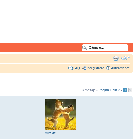
FAQ
Înregistrare
Autentificare
13 mesaje •
Pagina
1
din
2
•
1
2
mirelat