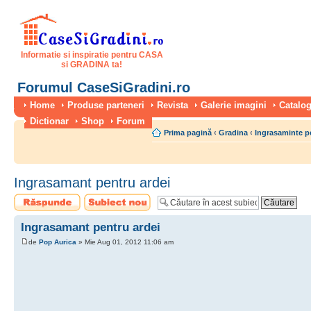
Informatie si inspiratie pentru CASA
si GRADINA ta!
Forumul CaseSiGradini.ro
Home
Produse parteneri
Revista
Galerie imagini
Catalog
Dictionar
Shop
Forum
Prima pagină
‹
Gradina
‹
Ingrasaminte p
Ingrasamant pentru ardei
Scrie un răspuns
Scrie un subiect
nou
Ingrasamant pentru ardei
de
Pop Aurica
» Mie Aug 01, 2012 11:06 am