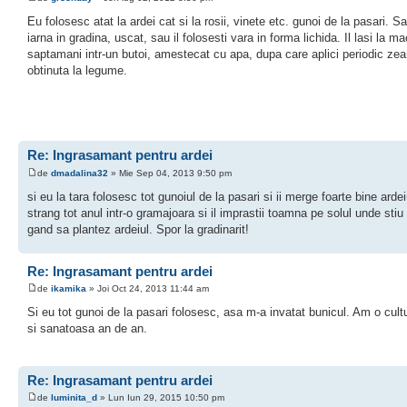
Eu folosesc atat la ardei cat si la rosii, vinete etc. gunoi de la pasari. Sa
iarna in gradina, uscat, sau il folosesti vara in forma lichida. Il lasi la m
saptamani intr-un butoi, amestecat cu apa, dupa care aplici periodic ze
obtinuta la legume.
Re: Ingrasamant pentru ardei
de
dmadalina32
» Mie Sep 04, 2013 9:50 pm
si eu la tara folosesc tot gunoiul de la pasari si ii merge foarte bine ardeiu
strang tot anul intr-o gramajoara si il imprastii toamna pe solul unde sti
gand sa plantez ardeiul. Spor la gradinarit!
Re: Ingrasamant pentru ardei
de
ikamika
» Joi Oct 24, 2013 11:44 am
Si eu tot gunoi de la pasari folosesc, asa m-a invatat bunicul. Am o cult
si sanatoasa an de an.
Re: Ingrasamant pentru ardei
de
luminita_d
» Lun Iun 29, 2015 10:50 pm