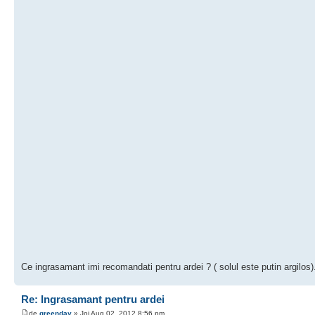
Ce ingrasamant imi recomandati pentru ardei ? ( solul este putin argilos)
Re: Ingrasamant pentru ardei
de
greenday
» Joi Aug 02, 2012 8:56 pm