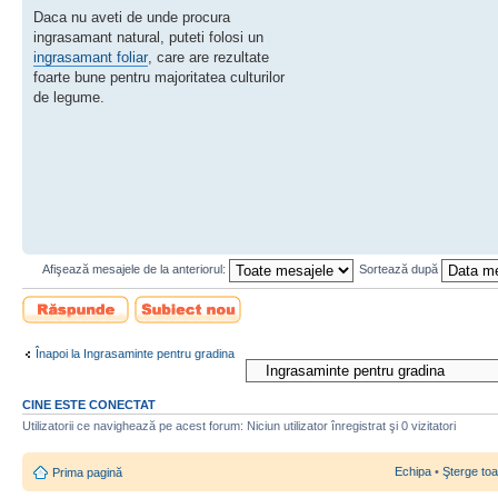
Daca nu aveti de unde procura
ingrasamant natural, puteti folosi un
ingrasamant foliar
, care are rezultate
foarte bune pentru majoritatea culturilor
de legume.
Afişează mesajele de la anteriorul:
Sortează după
Scrie un răspuns
Scrie un subiect
nou
Înapoi la Ingrasaminte pentru gradina
CINE ESTE CONECTAT
Utilizatorii ce navighează pe acest forum: Niciun utilizator înregistrat şi 0 vizitatori
Echipa
•
Şterge toa
Prima pagină