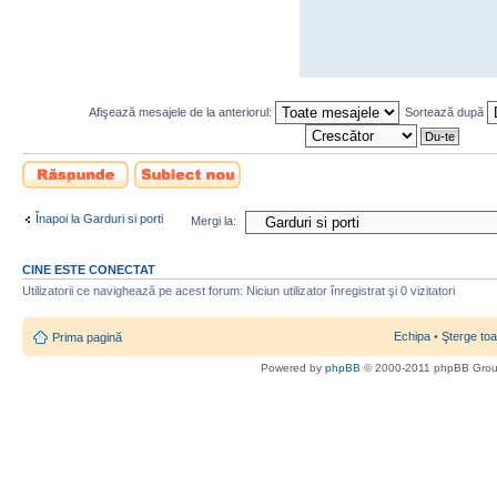
Afişează mesajele de la anteriorul:
Sortează după
Scrie un răspuns
Scrie un subiect
nou
Înapoi la Garduri si porti
Mergi la:
CINE ESTE CONECTAT
Utilizatorii ce navighează pe acest forum: Niciun utilizator înregistrat şi 0 vizitatori
Echipa
•
Şterge toa
Prima pagină
Powered by
phpBB
© 2000-2011 phpBB Gro