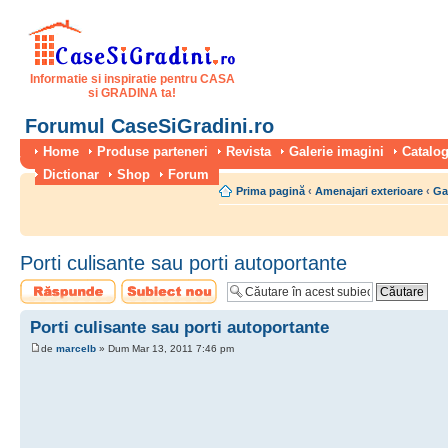
Informatie si inspiratie pentru CASA
si GRADINA ta!
Forumul CaseSiGradini.ro
Home
Produse parteneri
Revista
Galerie imagini
Catalog
Dictionar
Shop
Forum
Prima pagină
‹
Amenajari exterioare
‹
Gar
Porti culisante sau porti autoportante
Scrie un răspuns
Scrie un subiect
nou
Porti culisante sau porti autoportante
de
marcelb
» Dum Mar 13, 2011 7:46 pm