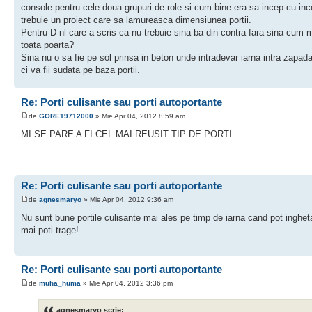
console pentru cele doua grupuri de role si cum bine era sa incep cu inc
trebuie un proiect care sa lamureasca dimensiunea portii.
Pentru D-nl care a scris ca nu trebuie sina ba din contra fara sina cum 
toata poarta?
Sina nu o sa fie pe sol prinsa in beton unde intradevar iarna intra zapad
ci va fii sudata pe baza portii.
Re: Porti culisante sau porti autoportante
de
GORE19712000
» Mie Apr 04, 2012 8:59 am
MI SE PARE A FI CEL MAI REUSIT TIP DE PORTI
Re: Porti culisante sau porti autoportante
de
agnesmaryo
» Mie Apr 04, 2012 9:36 am
Nu sunt bune portile culisante mai ales pe timp de iarna cand pot ingheta
mai poti trage!
Re: Porti culisante sau porti autoportante
de
muha_huma
» Mie Apr 04, 2012 3:36 pm
agnesmaryo scrie: