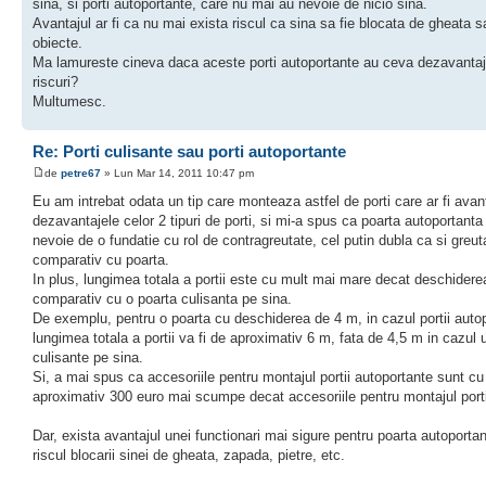
sina, si porti autoportante, care nu mai au nevoie de nicio sina.
Avantajul ar fi ca nu mai exista riscul ca sina sa fie blocata de gheata s
obiecte.
Ma lamureste cineva daca aceste porti autoportante au ceva dezavanta
riscuri?
Multumesc.
Re: Porti culisante sau porti autoportante
de
petre67
» Lun Mar 14, 2011 10:47 pm
Eu am intrebat odata un tip care monteaza astfel de porti care ar fi avant
dezavantajele celor 2 tipuri de porti, si mi-a spus ca poarta autoportanta
nevoie de o fundatie cu rol de contragreutate, cel putin dubla ca si greut
comparativ cu poarta.
In plus, lungimea totala a portii este cu mult mai mare decat deschiderea
comparativ cu o poarta culisanta pe sina.
De exemplu, pentru o poarta cu deschiderea de 4 m, in cazul portii auto
lungimea totala a portii va fi de aproximativ 6 m, fata de 4,5 m in cazul u
culisante pe sina.
Si, a mai spus ca accesoriile pentru montajul portii autoportante sunt cu
aproximativ 300 euro mai scumpe decat accesoriile pentru montajul porti
Dar, exista avantajul unei functionari mai sigure pentru poarta autoportan
riscul blocarii sinei de gheata, zapada, pietre, etc.