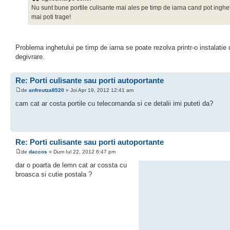
Nu sunt bune portile culisante mai ales pe timp de iarna cand pot inghet
mai poti trage!
Problema inghetului pe timp de iarna se poate rezolva printr-o instalatie 
degivrare.
Re: Porti culisante sau porti autoportante
de
anfreutza8520
» Joi Apr 19, 2012 12:41 am
cam cat ar costa portile cu telecomanda si ce detalii imi puteti da?
Re: Porti culisante sau porti autoportante
de
daccos
» Dum Iul 22, 2012 6:47 pm
dar o poarta de lemn cat ar cossta cu
broasca si cutie postala ?