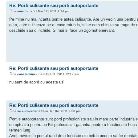
Re: Porti culisante sau porti autoportante
de
muschu
» Joi Mar 17, 2011 7:24 pm
Pe mine nu ma incanta portile astea culisante. Are un vecin una pentru 
auto, care culiseaza pe o teava rotunda, si se cam chinuie sa traga de 
deschide sau o inchide. Si mai si face un zgomot enervant.
Re: Porti culisante sau porti autoportante
de
constantinu
» Sâm Oct 01, 2011 12:12 am
nu sunt de acord cu aceste usi
Re: Porti culisante sau porti autoportante
de
sc eurovarter
» Dum Dec 04, 2011 9:08 pm
Portile autoportante sunt porti profesioniste sau in mare parte industrial
se opteaza pentru un Kit profesionist garantia pentru o functionare buna
termen lung.
Aveti nevoie in primul rand de o fundatie din beton unde o sa fie montat