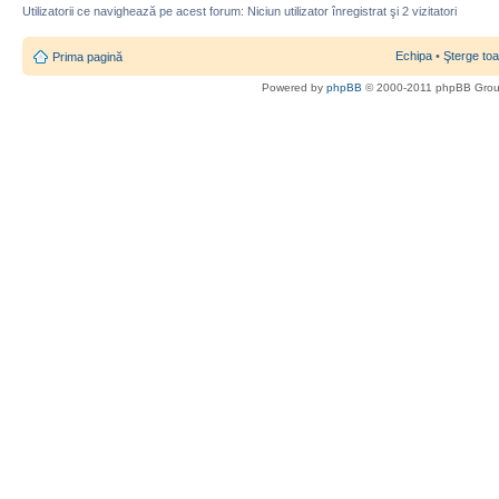
Utilizatorii ce navighează pe acest forum: Niciun utilizator înregistrat şi 2 vizitatori
Echipa
•
Şterge toa
Prima pagină
Powered by
phpBB
© 2000-2011 phpBB Gro