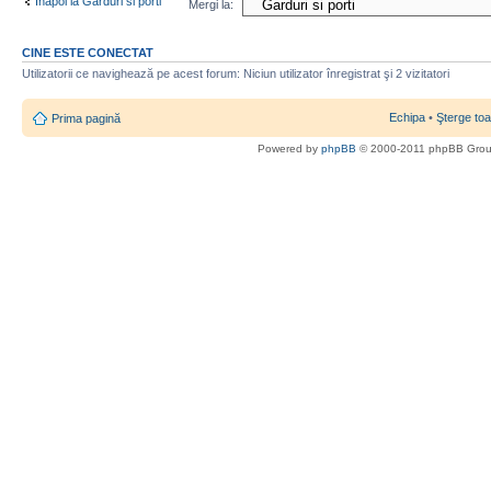
Înapoi la Garduri si porti
Mergi la:
CINE ESTE CONECTAT
Utilizatorii ce navighează pe acest forum: Niciun utilizator înregistrat şi 2 vizitatori
Echipa
•
Şterge toa
Prima pagină
Powered by
phpBB
© 2000-2011 phpBB Gro