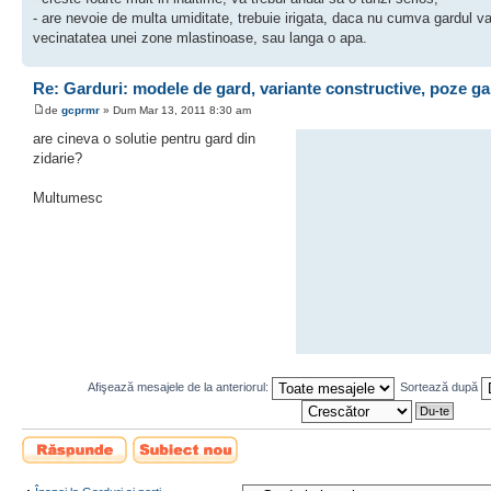
- are nevoie de multa umiditate, trebuie irigata, daca nu cumva gardul va 
vecinatatea unei zone mlastinoase, sau langa o apa.
Re: Garduri: modele de gard, variante constructive, poze ga
de
gcprmr
» Dum Mar 13, 2011 8:30 am
are cineva o solutie pentru gard din
zidarie?
Multumesc
Afişează mesajele de la anteriorul:
Sortează după
Scrie un răspuns
Scrie un subiect
nou