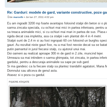
Re: Garduri: modele de gard, variante constructive, poze ga
de
marcelb
» Joi Ian 27, 2011 4:02 pm
Eu am ingradit 3200 mp foarte avantajos folosind stalpi din beton si o p
sarma zincata speciala, cu ochiuri mai mici in partea inferioara, pentru 
sa treaca animalele mici, si cu ochiuri mai mari in partea de sus. Plasa
rigida decat cea impletita, asa ca stalpii i-am plantat din 4 in 4 metri.
Stalpii sunt de 2,4 m si au fost ingropati 60 cm folosind un burghiu spec
gauri. Au rezultat niste gauri fixe, nu a mai fost nevoie decat sa se bat
putin pamantul in jurul fiecarui stalp, cu ajutorul unui mai.
Doi oameni au realizat aproape 300 m de gard in 2 zile, muncind lejer.
Urmeaza sa mai intindem o sarma ghimpata, tot zincata, in partea inferi
gardului, pentru a descuraja animalele sa sape pe sub gard.
Si ma gandesc ca la fiecare stalp sa plantez trandafiri agatatori, Mana M
Domnului sau altceva de genul asta.
Atasez si o poza cu gardul.
FIŞIERE ATAŞATE