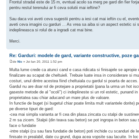
Frontul stradal este de 15 m, evntual acolo sa merg pe gard din fier forja
pentru restul terenului ar fi ceva solutii mai ieftine?
Sau daca voi aveti ceva sugestii pentru a iesi cat mai ieftin cu el, even
aveti ceva imagini cu garduri ... As vrea sa aiba si un aspect estetic si 
indeplineasca si rolul de a ingradi cat mai bine.
Merci.
Re: Garduri: modele de gard, variante constructive, poze ga
de
Nic
» Joi Ian 20, 2011 1:52 pm
Multa lume crede ca atunci cand e casa ridicata si finisajele se apropie 
finalizare au scapat de cheltuieli. Trebuie luate insa in considerare si mu
costuri, unul dintre acestea fiind cheltuiala cu gardul si poarta de acces.
Gardul nu are doar rol de protejare a proprietatii (pana la urma un hot isc
gaseste metode de al "ocoli") ci indeplineste si un rol estetic, punand in
proprietatea sau chiar aducand un mare plus de valoare.
In functie de buget (si bugetul chiar poate limita mult variantele dorite) 
pe diverse tipuri de gard:
-cea mai simpla varianta ar fi cea din plasa zincata cu stalpi de sustiner
2 m sa zicem. Stalpii (din teava sau beton) se pot ingropa in beton sau 
face o fundatie
-intre stalpi (cu sau fara fundatie de beton) poti inchide cu scanduri de l
finisate in prealabil, date cu grund, dupa acea vopsite sau lacuite. In loc