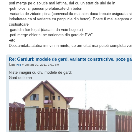
poti merge pe o solutie mai ieftina, dai cu un strat de ulei de in
-poti folosi si panouri prefabricate din beton
-varianta de zidarie plina (convenabila mai ales daca trebuie asigurata si
intimitatea ca si varianta cu panpurile din beton). Poate fi mai eleganta 
costisitoare
-gard din fier forjat (daca iti da voie bugetul)
-poti merge chiar si pe varianata din gard de PVC
-etc
Deocamdata atatea imi vin in minte, ce-am uitat mai puteti completa voi
Re: Garduri: modele de gard, variante constructive, poze ga
de
Nic
» Joi Ian 20, 2011 2:01 pm
Niste imagini cu div. modele de gard:
Gard de lemn