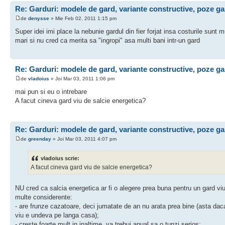
Re: Garduri: modele de gard, variante constructive, poze ga
de
denysse
» Mie Feb 02, 2011 1:15 pm
Super idei imi place la nebunie gardul din fier forjat insa costurile sunt m
mari si nu cred ca merita sa "ingropi" asa multi bani intr-un gard
Re: Garduri: modele de gard, variante constructive, poze ga
de
vladoius
» Joi Mar 03, 2011 1:06 pm
mai pun si eu o intrebare
A facut cineva gard viu de salcie energetica?
Re: Garduri: modele de gard, variante constructive, poze ga
de
greenday
» Joi Mar 03, 2011 4:07 pm
vladoius scrie:
A facut cineva gard viu de salcie energetica?
NU cred ca salcia energetica ar fi o alegere prea buna pentru un gard viu
multe considerente:
- are frunze cazatoare, deci jumatate de an nu arata prea bine (asta dac
viu e undeva pe langa casa);
- creste foarte mult in inaltime, va trebui anual sa o tunzi serios;