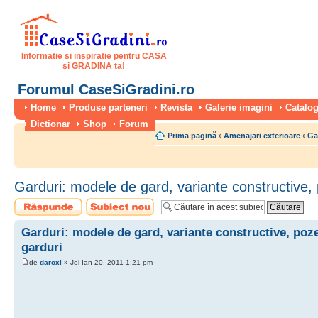
Informatie si inspiratie pentru CASA
si GRADINA ta!
Forumul CaseSiGradini.ro
Home
Produse parteneri
Revista
Galerie imagini
Catalog
Dictionar
Shop
Forum
Prima pagină
‹
Amenajari exterioare
‹
Gar
Garduri: modele de gard, variante constructive,
Scrie un răspuns
Scrie un subiect
nou
Garduri: modele de gard, variante constructive, poz
garduri
de
daroxi
» Joi Ian 20, 2011 1:21 pm