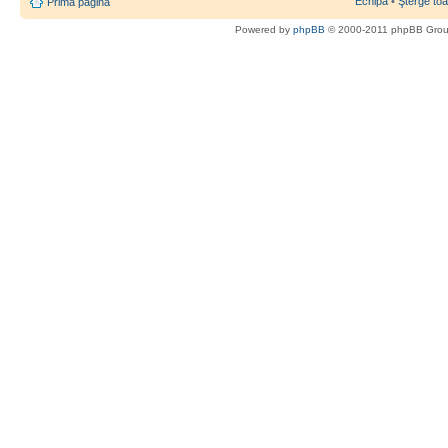
Echipa
•
Şterge toa
Prima pagină
Powered by
phpBB
© 2000-2011 phpBB Gro