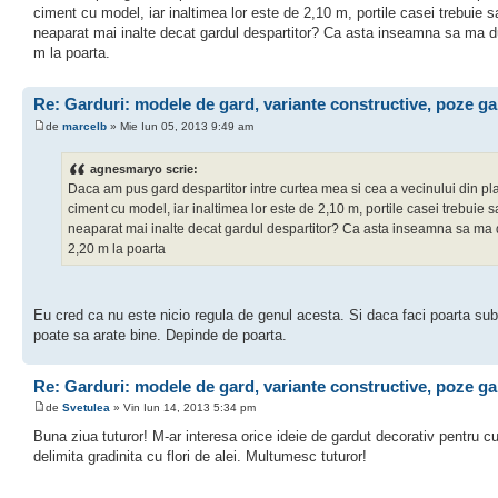
ciment cu model, iar inaltimea lor este de 2,10 m, portile casei trebuie sa
neaparat mai inalte decat gardul despartitor? Ca asta inseamna sa ma d
m la poarta.
Re: Garduri: modele de gard, variante constructive, poze ga
de
marcelb
» Mie Iun 05, 2013 9:49 am
agnesmaryo scrie:
Daca am pus gard despartitor intre curtea mea si cea a vecinului din pl
ciment cu model, iar inaltimea lor este de 2,10 m, portile casei trebuie sa
neaparat mai inalte decat gardul despartitor? Ca asta inseamna sa ma 
2,20 m la poarta
Eu cred ca nu este nicio regula de genul acesta. Si daca faci poarta sub
poate sa arate bine. Depinde de poarta.
Re: Garduri: modele de gard, variante constructive, poze ga
de
Svetulea
» Vin Iun 14, 2013 5:34 pm
Buna ziua tuturor! M-ar interesa orice ideie de gardut decorativ pentru cu
delimita gradinita cu flori de alei. Multumesc tuturor!