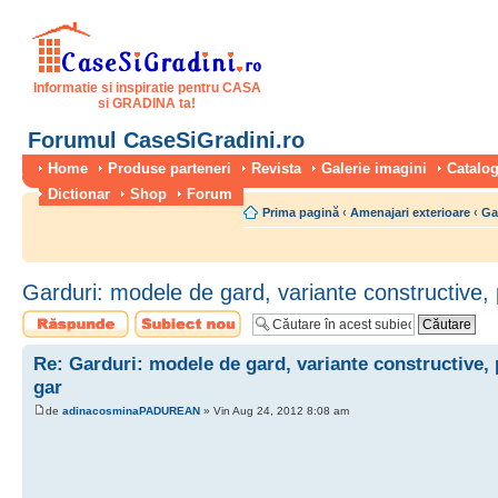
Informatie si inspiratie pentru CASA
si GRADINA ta!
Forumul CaseSiGradini.ro
Home
Produse parteneri
Revista
Galerie imagini
Catalog
Dictionar
Shop
Forum
Prima pagină
‹
Amenajari exterioare
‹
Gar
Garduri: modele de gard, variante constructive,
Scrie un răspuns
Scrie un subiect
nou
Re: Garduri: modele de gard, variante constructive,
gar
de
adinacosminaPADUREAN
» Vin Aug 24, 2012 8:08 am