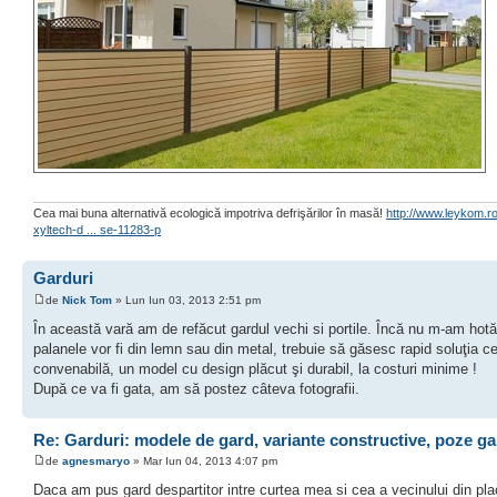
Cea mai buna alternativă ecologică impotriva defrişărilor în masă!
http://www.leykom.ro
xyltech-d ... se-11283-p
Garduri
de
Nick Tom
» Lun Iun 03, 2013 2:51 pm
În această vară am de refăcut gardul vechi si portile. Încă nu m-am hot
palanele vor fi din lemn sau din metal, trebuie să găsesc rapid soluţia c
convenabilă, un model cu design plăcut şi durabil, la costuri minime !
După ce va fi gata, am să postez câteva fotografii.
Re: Garduri: modele de gard, variante constructive, poze ga
de
agnesmaryo
» Mar Iun 04, 2013 4:07 pm
Daca am pus gard despartitor intre curtea mea si cea a vecinului din pla