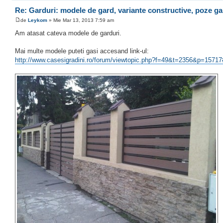
Re: Garduri: modele de gard, variante constructive, poze ga
de
Leykom
» Mie Mar 13, 2013 7:59 am
Am atasat cateva modele de garduri.
Mai multe modele puteti gasi accesand link-ul:
http://www.casesigradini.ro/forum/viewtopic.php?f=49&t=2356&p=1571