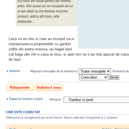
Eu unul am lasat gardul pe ultimul
plan. Din acest an ne ocupam de el
si am aflat ca imi trebuie inclusiv
proiect, adica alti bani, alta
distractie...
Lasa ca eu stiu si care au inceput sa-si
imprejmuiasca proprietatile cu garduri
zidite din piatra masiva, au bagat bani
cat baga altii intr-o casa la rosu, si apoi nici nu s-au mai apucat de casa,
de bani ...
Anterior
Afişează mesajele de la anteriorul:
Sortează d
Scrie un răspuns
Scrie un subiect
nou
Înapoi la Garduri si porti
Mergi la:
CINE ESTE CONECTAT
Utilizatorii ce navighează pe acest forum: Niciun utilizator înregistrat şi 1 vizitator