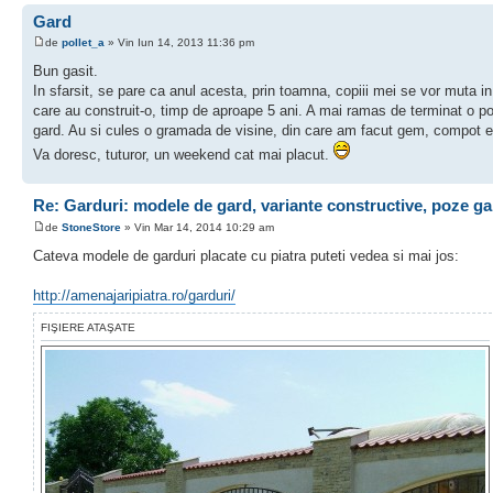
Gard
de
pollet_a
» Vin Iun 14, 2013 11:36 pm
Bun gasit.
In sfarsit, se pare ca anul acesta, prin toamna, copiii mei se vor muta i
care au construit-o, timp de aproape 5 ani. A mai ramas de terminat o po
gard. Au si cules o gramada de visine, din care am facut gem, compot e
Va doresc, tuturor, un weekend cat mai placut.
Re: Garduri: modele de gard, variante constructive, poze ga
de
StoneStore
» Vin Mar 14, 2014 10:29 am
Cateva modele de garduri placate cu piatra puteti vedea si mai jos:
http://amenajaripiatra.ro/garduri/
FIŞIERE ATAŞATE