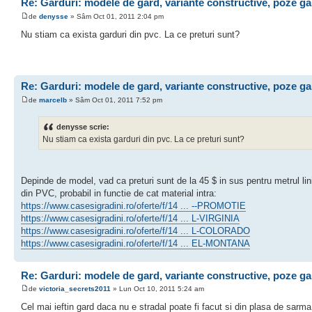
Re: Garduri: modele de gard, variante constructive, poze ga
de
denysse
» Sâm Oct 01, 2011 2:04 pm
Nu stiam ca exista garduri din pvc. La ce preturi sunt?
Re: Garduri: modele de gard, variante constructive, poze ga
de
marcelb
» Sâm Oct 01, 2011 7:52 pm
denysse scrie:
Nu stiam ca exista garduri din pvc. La ce preturi sunt?
Depinde de model, vad ca preturi sunt de la 45 $ in sus pentru metrul lin
din PVC, probabil in functie de cat material intra:
https://www.casesigradini.ro/oferte/f/14 ... --PROMOTIE
https://www.casesigradini.ro/oferte/f/14 ... L-VIRGINIA
https://www.casesigradini.ro/oferte/f/14 ... L-COLORADO
https://www.casesigradini.ro/oferte/f/14 ... EL-MONTANA
Re: Garduri: modele de gard, variante constructive, poze ga
de
victoria_secrets2011
» Lun Oct 10, 2011 5:24 am
Cel mai ieftin gard daca nu e stradal poate fi facut si din plasa de sarma