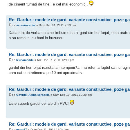
de ciment turnati de tine , e cel mai economic .
Re: Garduri: modele de gard, variante constructive, poze ga
de
sc eurovarter
» Dum Dec 04, 2011 9:13 pm
Daca stai de vorba cu cine trebuie o sa ai gard din fier forjat, o sa arate 
o sa ramai si cu bani in buzunar.
Re: Garduri: modele de gard, variante constructive, poze ga
de
leuname333
» Mie Dec 07, 2011 12:11 pm
gardul din fier forjat rezista la intemperii?... ma refer la faptul ca nu rugi
cam cat e intretinerea pe 10 ani aproximativ
Re: Garduri: modele de gard, variante constructive, poze ga
de
Gavriloi Adina-Mirabela
» Sâm Dec 10, 2011 10:20 pm
Este superb gardul cel alb din PVC!
Re: Garduri: modele de gard, variante constructive, poze ga
de
petre67
» Dum Dec 11, 2011 11:34 am