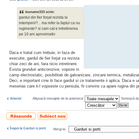
leuname333 scrie:
gardul din fier forjat rezista la
intemperii?... ma refer la faptul ca nu
rugineste? si cam cat e intretinerea
pe 10 ani aproximativ
Daca e tratat cum trebuie, in faza de
executie, gardul de fier forjat va rezista
chiar zeci de ani, fara nicio intretinere.
Exista grunduri anticorozive, vopsire in
camp electrostatic, posibilitati de galvanizare, zincare termica, metaliza
Deci, e important cine iti face gardul si ce tratamente ii aplica. Daca e u
meserias care ti-l vopseste cu pensula, fii convins ca apare rugina din p
Anterior
Afişează mesajele de la anteriorul:
Sortează d
Scrie un răspuns
Scrie un subiect
nou
Înapoi la Garduri si porti
Mergi la: