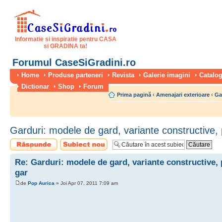
Informatie si inspiratie pentru CASA
si GRADINA ta!
Forumul CaseSiGradini.ro
Home
Produse parteneri
Revista
Galerie imagini
Catalog
Dictionar
Shop
Forum
Prima pagină
‹
Amenajari exterioare
‹
Gar
Garduri: modele de gard, variante constructive,
Scrie un răspuns
Scrie un subiect
nou
Re: Garduri: modele de gard, variante constructive,
gar
de
Pop Aurica
» Joi Apr 07, 2011 7:09 am