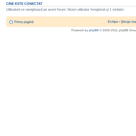
CINE ESTE CONECTAT
Utilizatorii ce navighează pe acest forum: Niciun utilizator înregistrat şi 1 vizitator
Echipa
•
Şterge toa
Prima pagină
Powered by
phpBB
© 2000-2011 phpBB Gro