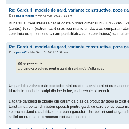
Re: Garduri: modele de gard, variante constructive, poze ga
de
baboi marius
» Vin Apr 08, 2011 7:13 pm
Buna ziua, m-ar interesa cat ar costa o poart dimensiuni ( L 456 cm- l 
(centru) 167cm (extremitati)) si as iesi mai ieftin daca as cumpara mater
construio eu (mentionez ca am posibilitatea sa o construiesc) va mult
Re: Garduri: modele de gard, variante constructive, poze ga
de
petre67
» Mar Sep 13, 2011 10:39 am
gcprmr scrie:
are cineva o solutie pentru gard din zidarie? Multumesc
Un gard din zidarie este costisitor atat ca si materiale cat si ca manoper
Iti trebuie fundatie, stalpi din loc in loc, mai trebuie si tencuit...
Daca te gandesti la zidarie din caramida clasica productivitatea la zidit 
Exista insa boltari din beton speciali pentru gard, cu care se lucreaza ma
se imbina dand o stabilitate mai buna gardului. Unii boltari sunt si gata fi
astfel ca nu mai este necesar nici sa-i tencuiesti.