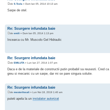
de
S.Tezla
» Dum Ian 05, 2014 10:13 am
Sarpe de otel.
Re: Scurgere infundata baie
de
emili
» Dum Ian 05, 2014 1:13 pm
Incearca cu Mr. Muscolo Gel Hidraulic
Re: Scurgere infundata baie
de
EMILUTA
» Lun Ian 27, 2014 1:07 pm
Daca e de la materiale de constructii putin probabil sa reusesti. Cred ca 
greu si mecanic cu un sarpe, dar mi se pare singura solutie.
Re: Scurgere infundata baie
de
mesterilocali
» Lun Noi 18, 2019 1:40 am
puteti apela la un
instalator autorizat