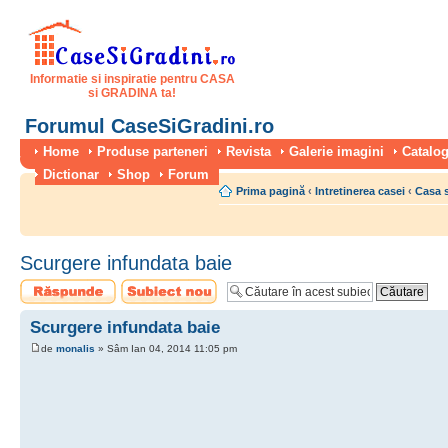
Informatie si inspiratie pentru CASA
si GRADINA ta!
Forumul CaseSiGradini.ro
Home
Produse parteneri
Revista
Galerie imagini
Catalog
Dictionar
Shop
Forum
Prima pagină
‹
Intretinerea casei
‹
Casa 
Scurgere infundata baie
Scrie un răspuns
Scrie un subiect
nou
Scurgere infundata baie
de
monalis
» Sâm Ian 04, 2014 11:05 pm