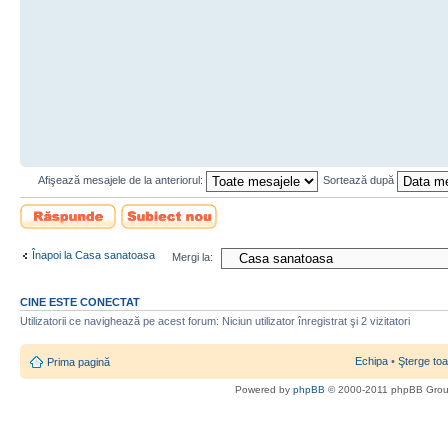
Afişează mesajele de la anteriorul:
Sortează după
Scrie un răspuns
Scrie un subiect
nou
Înapoi la Casa sanatoasa
Mergi la:
CINE ESTE CONECTAT
Utilizatorii ce navighează pe acest forum: Niciun utilizator înregistrat şi 2 vizitatori
Echipa
•
Şterge toa
Prima pagină
Powered by
phpBB
© 2000-2011 phpBB Gro