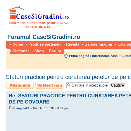
Informatie si inspiratie pentru CASA
si GRADINA ta!
Forumul CaseSiGradini.ro
Home
Produse parteneri
Revista
Galerie imagini
Catalog
Dictionar
Shop
Forum
Prima pagină
‹
Intretinerea casei
‹
Curate
Sfaturi practice pentru curatarea petelor de pe 
Scrie un răspuns
Scrie un subiect
nou
Re: SFATURI PRACTICE PENTRU CURATAREA PET
DE PE COVOARE
de
angela21
» Dum Iul 15, 2012 3:51 pm