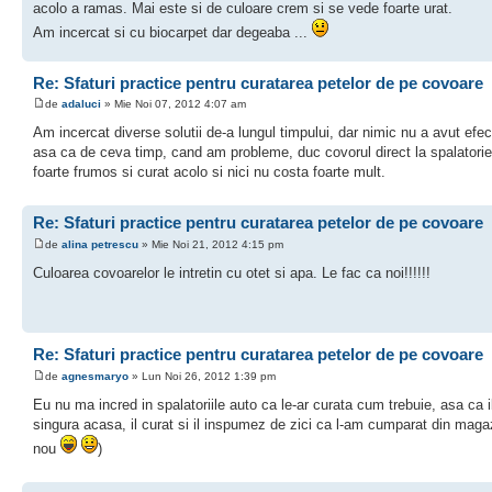
acolo a ramas. Mai este si de culoare crem si se vede foarte urat.
Am incercat si cu biocarpet dar degeaba ...
Re: Sfaturi practice pentru curatarea petelor de pe covoare
de
adaluci
» Mie Noi 07, 2012 4:07 am
Am incercat diverse solutii de-a lungul timpului, dar nimic nu a avut efect
asa ca de ceva timp, cand am probleme, duc covorul direct la spalatorie,
foarte frumos si curat acolo si nici nu costa foarte mult.
Re: Sfaturi practice pentru curatarea petelor de pe covoare
de
alina petrescu
» Mie Noi 21, 2012 4:15 pm
Culoarea covoarelor le intretin cu otet si apa. Le fac ca noi!!!!!!
Re: Sfaturi practice pentru curatarea petelor de pe covoare
de
agnesmaryo
» Lun Noi 26, 2012 1:39 pm
Eu nu ma incred in spalatoriile auto ca le-ar curata cum trebuie, asa ca i
singura acasa, il curat si il inspumez de zici ca l-am cumparat din maga
nou
)