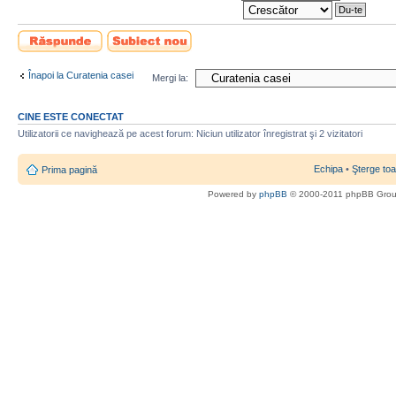
Scrie un răspuns
Scrie un subiect
nou
Înapoi la Curatenia casei
Mergi la:
CINE ESTE CONECTAT
Utilizatorii ce navighează pe acest forum: Niciun utilizator înregistrat şi 2 vizitatori
Echipa
•
Şterge toa
Prima pagină
Powered by
phpBB
© 2000-2011 phpBB Gro