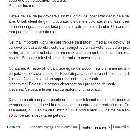
deoarece poate deteriora tesatura.
Pete pe baza de ulei
Petele de ulei de pe covoare sunt mai dificil de indepartat decat cele p
apa. Untul, uleiul de gatit, ciocolata, creioanele colorate, maioneza, cear
lumanari si grasimea pot lasa pe covor pete pe baza de ulei. Urmand sfa
mai jos, puteti scapa de ele.
Cel mai important lucru pe care trebuie sa il faceti, imediat ce covorul e
cu ceva pe baza de ulei, este sa-l stergeti cu un servetel sau cu un pro
hartie, astfel incat substanta care cauzeaza pata sa fie inmuiata cat ma
posibil. Se poate folosi si faina de malai in acest scop.
Curatarea: Amestecati o cantitate egala de alcool metilic si amoniac si a
pe pata de pe covor si frecati. Repetati pana cand pata este eliminata de
Clatirea: Clatiti folosind un sapun delicat si apa curata.
Absorbirea: Folositi un prosop absorbant sau prosoape de hartie.
Uscarea: Se usuca la aer sau cu ajutorul unui aspirator.
Daca nu puteti indeparta petele de pe covor folosind sfaturile de mai su
recomandam sa il duceti la o spalatorie sau curatatorie profesionala. De
asemenea, nu uitati sa cititi instructiunile producatorului, inainte de a fol
solutii pentru indepartarea petelor.
Anterior
Afişează mesajele de la anteriorul:
Sortează d