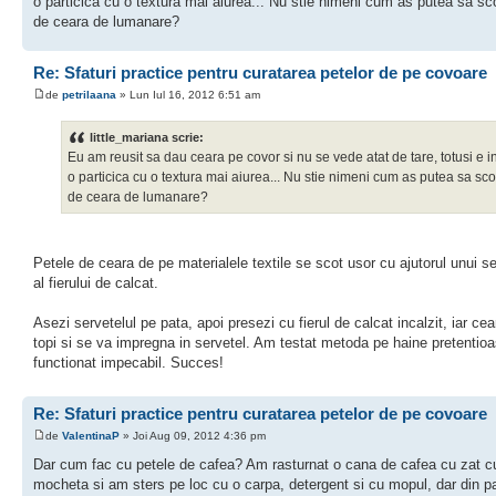
o particica cu o textura mai aiurea... Nu stie nimeni cum as putea sa sc
de ceara de lumanare?
Re: Sfaturi practice pentru curatarea petelor de pe covoare
de
petrilaana
» Lun Iul 16, 2012 6:51 am
little_mariana scrie:
Eu am reusit sa dau ceara pe covor si nu se vede atat de tare, totusi e 
o particica cu o textura mai aiurea... Nu stie nimeni cum as putea sa sco
de ceara de lumanare?
Petele de ceara de pe materialele textile se scot usor cu ajutorul unui se
al fierului de calcat.
Asezi servetelul pe pata, apoi presezi cu fierul de calcat incalzit, iar ce
topi si se va impregna in servetel. Am testat metoda pe haine pretentioa
functionat impecabil. Succes!
Re: Sfaturi practice pentru curatarea petelor de pe covoare
de
ValentinaP
» Joi Aug 09, 2012 4:36 pm
Dar cum fac cu petele de cafea? Am rasturnat o cana de cafea cu zat cu
mocheta si am sters pe loc cu o carpa, detergent si cu mopul, dar din p