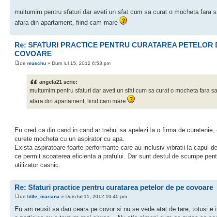
multumim pentru sfaturi dar aveti un sfat cum sa curat o mocheta fara 
afara din apartament, fiind cam mare
Re: SFATURI PRACTICE PENTRU CURATAREA PETELOR 
COVOARE
de
muschu
» Dum Iul 15, 2012 6:53 pm
angela21 scrie:
multumim pentru sfaturi dar aveti un sfat cum sa curat o mocheta fara s
afara din apartament, fiind cam mare
Eu cred ca din cand in cand ar trebui sa apelezi la o firma de curatenie, 
curete mocheta cu un aspirator cu apa.
Exista aspiratoare foarte performante care au inclusiv vibratii la capul d
ce permit scoaterea eficienta a prafului. Dar sunt destul de scumpe pent
utilizator casnic.
Re: Sfaturi practice pentru curatarea petelor de pe covoare
de
little_mariana
» Dum Iul 15, 2012 10:40 pm
Eu am reusit sa dau ceara pe covor si nu se vede atat de tare, totusi e 