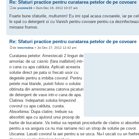
Re: Sfaturi practice pentru curatarea petelor de pe covoare
de
yvonne16
» Dum Dec 16, 2012 10:37 am
Foarte bune sfaturile, multumim! Eu imi spal acasa covoarele, iar pe cel
le spal cu detergent si cu Vanish pentru covoare pentru ca dezinfecteaz
miroase frumos.
Re: Sfaturi practice pentru curatarea petelor de pe covoare
de
inncristina
» Joi Dec 27, 2012 12:42 pm
Curatarea petelor: Amestecati 2 linguri de
amoniac de uz casnic (fara inalbitori) intr-
o cana cu apa calduta. Aplicati aceasta
solutie direct pe pata si frecati usor cu
degetele pentru a imbiba covorul. Pentru
petele mai blande, puteti folosi o solutie
obtinuta din amestecarea catorva picaturi
de detergent de vase intr-o cana de apa.
Clatirea: Indepartati solutia limpezind
covorul cu apa calduta, curata.
Absorbirea: Dupa clatire, trebuie sa
absorbiti apa cu ajutorul unui prosop de
hartie de bucatarie. Va trebui sa repetati procedurile de clatire si absorbi
pentru a va asigura ca nu mai ramane nici un strop de solutie pe covor.
Uscarea: Lasati covorul la aer pentru a se usca. Nu-l uscati cu un foehn