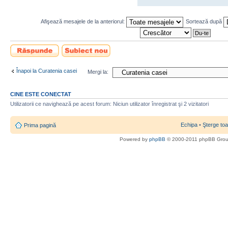
Afişează mesajele de la anteriorul:
Sortează după
Scrie un răspuns
Scrie un subiect
nou
Înapoi la Curatenia casei
Mergi la:
CINE ESTE CONECTAT
Utilizatorii ce navighează pe acest forum: Niciun utilizator înregistrat şi 2 vizitatori
Echipa
•
Şterge toa
Prima pagină
Powered by
phpBB
© 2000-2011 phpBB Gro