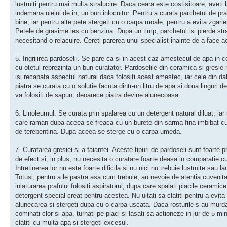
lustruiti pentru mai multa stralucire. Daca ceara este costisitoare, aveti 
indemana uleiul de in, un bun inlocuitor. Pentru a curata parchetul de praf
bine, iar pentru alte pete stergeti cu o carpa moale, pentru a evita zgarier
Petele de grasime ies cu benzina. Dupa un timp, parchetul isi pierde stra
necesitand o relacuire. Cereti parerea unui specialist inainte de a face a
5. Ingrijirea pardoselii. Se pare ca si in acest caz amestecul de apa in 
cu otetul reprezinta un bun curatator. Pardoselile din ceramica si gresie 
isi recapata aspectul natural daca folositi acest amestec, iar cele din da
piatra se curata cu o solutie facuta dintr-un litru de apa si doua linguri 
va folositi de sapun, deoarece piatra devine alunecoasa.
6. Linoleumul. Se curata prin spalarea cu un detergent natural diluat, iar
care raman dupa aceea se freaca cu un burete din sarma fina imbibat c
de terebentina. Dupa aceea se sterge cu o carpa umeda.
7. Curatarea gresiei si a faiantei. Aceste tipuri de pardoseli sunt foarte p
de efect si, in plus, nu necesita o curatare foarte deasa in comparatie cu
Intretinerea lor nu este foarte dificila si nu nici nu trebuie lustruite sau la
Totusi, pentru a le pastra asa cum trebuie, au nevoie de atentia cuvenit
inlaturarea prafului folositi aspiratorul, dupa care spalati placile ceramic
detergent special creat pentru acestea. Nu uitati sa clatiti pentru a evita
alunecarea si stergeti dupa cu o carpa uscata. Daca rosturile s-au murda
cominati clor si apa, turnati pe placi si lasati sa actioneze in jur de 5 mi
clatiti cu multa apa si stergeti excesul.