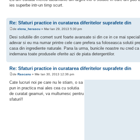
ies superbe intr-un timp scurt.
Re: Sfaturi practice in curatarea diferitelor suprafete din
de
elena_herascu
» Mar Ian 29, 2013 5:30 pm
Desi solutiile din comert sunt foarte avansate si din ce in ce mai speciali
adevar si eu ma numar printre cele care prefera sa foloseasca solutii pre
casa din ingrediente naturale. Pana la urma, bunicile noastre nu cred ca
indemana toate produsele oferite azi de piata detergentilor.
Re: Sfaturi practice in curatarea diferitelor suprafete din
de
Rascanu
» Mie Ian 30, 2013 12:36 pm
Cate lucruri noi pe care nu le stiam, o sa
pun in practica mai ales cea cu solutia
de curatat geamuri, va multumesc pentru
sfaturi!!