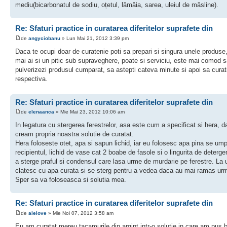
mediu(bicarbonatul de sodiu, oțetul, lămâia, sarea, uleiul de măsline).
Re: Sfaturi practice in curatarea diferitelor suprafete din
de
angyciobanu
» Lun Mai 21, 2012 3:39 pm
Daca te ocupi doar de curatenie poti sa prepari si singura unele produse
mai ai si un pitic sub supraveghere, poate si serviciu, este mai comod 
pulverizezi produsul cumparat, sa astepti cateva minute si apoi sa curat
respectiva.
Re: Sfaturi practice in curatarea diferitelor suprafete din
de
elenaanca
» Mie Mai 23, 2012 10:06 am
In legatura cu stergerea ferestrelor, asa este cum a specificat si hera, 
cream propria noastra solutie de curatat.
Hera foloseste otet, apa si sapun lichid, iar eu folosesc apa pina se ump
recipientul, lichid de vase cat 2 boabe de fasole si o lingurita de deterge
a sterge praful si condensul care lasa urme de murdarie pe ferestre. La
clatesc cu apa curata si se sterg pentru a vedea daca au mai ramas ur
Sper sa va foloseasca si solutia mea.
Re: Sfaturi practice in curatarea diferitelor suprafete din
de
alelove
» Mie Noi 07, 2012 3:58 am
Eu am curatat mereu tacamurile din argint intr-o solutie in care am pus b