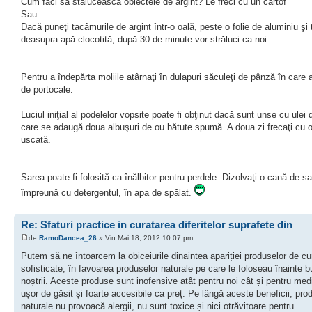
Cum faci să stălucească obiectele de argint? Le freci cu un cartof
Sau
Dacă puneţi tacâmurile de argint într-o oală, peste o folie de aluminiu şi 
deasupra apă clocotită, după 30 de minute vor străluci ca noi.
Pentru a îndepărta moliile atârnaţi în dulapuri săculeţi de pânză în care a
de portocale.
Luciul iniţial al podelelor vopsite poate fi obţinut dacă sunt unse cu ulei d
care se adaugă doua albuşuri de ou bătute spumă. A doua zi frecaţi cu 
uscată.
Sarea poate fi folosită ca înălbitor pentru perdele. Dizolvaţi o cană de sa
împreună cu detergentul, în apa de spălat.
Re: Sfaturi practice in curatarea diferitelor suprafete din
de
RamoDancea_26
» Vin Mai 18, 2012 10:07 pm
Putem să ne întoarcem la obiceiurile dinaintea apariției produselor de cu
sofisticate, în favoarea produselor naturale pe care le foloseau înainte bu
noștrii. Aceste produse sunt inofensive atât pentru noi cât și pentru med
ușor de găsit și foarte accesibile ca preț. Pe lângă aceste beneficii, pro
naturale nu provoacă alergii, nu sunt toxice și nici otrăvitoare pentru