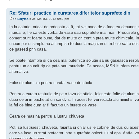
Re: Sfaturi practice in curatarea diferitelor suprafete din
de
Lolytaa
» Joi Mai 03, 2012 5:52 pm
In bucatarie, oricat de ordonata ai fi, tot vei avea de-a face cu depuneri 
murdarie, fie ca este vorba de vase sau suprafete mai mari. Produsele g
comert sunt foarte bune, dar de multe ori contin prea multe chimicale. In
uneori pur si simplu nu ai timp sa te duci la magazin si trebuie sa te des
ce gasesti prin casa.
Se poate intampla si ca cea mai puternica solutie sa nu gaseasca rezol
pentru un anumit tip de pata sau murdarie. De aceea, MSN iti ofera cat
alternative.
Folie de aluminiu pentru curatat vase de sticla
Pentru a curata resturile de pe o tava de sticla, foloseste folie de alumi
dupa ce ai impachetat un sandvis. In acest fel vei recicla aluminiul si v
la fel de bine cum ar fi facut-o un burete de vase.
Ceara de masina pentru a lustrui chiuveta
Poti sa lustruiesti chiuveta, faianta si chiar usile cabinei de dus cu ace
care va lasa un strat protector intre suprafata obiectului si apa. Astfel vor
depunerile de sapun.