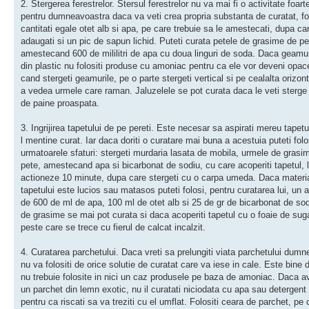
2. Stergerea ferestrelor. Stersul ferestrelor nu va mai fi o activitate foarte
pentru dumneavoastra daca va veti crea propria substanta de curatat, fo
cantitati egale otet alb si apa, pe care trebuie sa le amestecati, dupa ca
adaugati si un pic de sapun lichid. Puteti curata petele de grasime de p
amestecand 600 de mililitri de apa cu doua linguri de soda. Daca geamur
din plastic nu folositi produse cu amoniac pentru ca ele vor deveni opac
cand stergeti geamurile, pe o parte stergeti vertical si pe cealalta orizont
a vedea urmele care raman. Jaluzelele se pot curata daca le veti sterge
de paine proaspata.
3. Ingrijirea tapetului de pe pereti. Este necesar sa aspirati mereu tapetu
l mentine curat. Iar daca doriti o curatare mai buna a acestuia puteti folo
urmatoarele sfaturi: stergeti murdaria lasata de mobila, urmele de grasi
pete, amestecand apa si bicarbonat de sodiu, cu care acoperiti tapetul, 
actioneze 10 minute, dupa care stergeti cu o carpa umeda. Daca materia
tapetului este lucios sau matasos puteti folosi, pentru curatarea lui, un
de 600 de ml de apa, 100 ml de otet alb si 25 de gr de bicarbonat de sod
de grasime se mai pot curata si daca acoperiti tapetul cu o foaie de sug
peste care se trece cu fierul de calcat incalzit.
4. Curatarea parchetului. Daca vreti sa prelungiti viata parchetului dum
nu va folositi de orice solutie de curatat care va iese in cale. Este bine d
nu trebuie folosite in nici un caz produsele pe baza de amoniac. Daca a
un parchet din lemn exotic, nu il curatati niciodata cu apa sau detergent 
pentru ca riscati sa va treziti cu el umflat. Folositi ceara de parchet, pe 