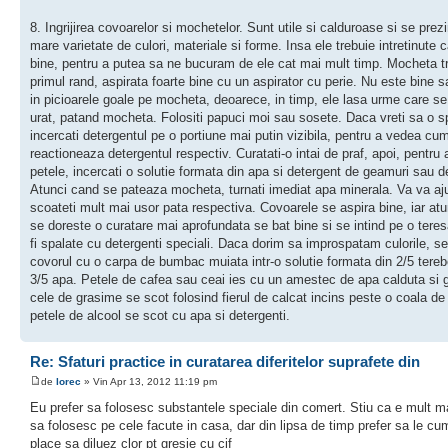
8. Ingrijirea covoarelor si mochetelor. Sunt utile si calduroase si se prezi
mare varietate de culori, materiale si forme. Insa ele trebuie intretinute 
bine, pentru a putea sa ne bucuram de ele cat mai mult timp. Mocheta tr
primul rand, aspirata foarte bine cu un aspirator cu perie. Nu este bine 
in picioarele goale pe mocheta, deoarece, in timp, ele lasa urme care s
urat, patand mocheta. Folositi papuci moi sau sosete. Daca vreti sa o sp
incercati detergentul pe o portiune mai putin vizibila, pentru a vedea cu
reactioneaza detergentul respectiv. Curatati-o intai de praf, apoi, pentru
petele, incercati o solutie formata din apa si detergent de geamuri sau d
Atunci cand se pateaza mocheta, turnati imediat apa minerala. Va va aj
scoateti mult mai usor pata respectiva. Covoarele se aspira bine, iar at
se doreste o curatare mai aprofundata se bat bine si se intind pe o teres
fi spalate cu detergenti speciali. Daca dorim sa improspatam culorile, se
covorul cu o carpa de bumbac muiata intr-o solutie formata din 2/5 tereb
3/5 apa. Petele de cafea sau ceai ies cu un amestec de apa calduta si g
cele de grasime se scot folosind fierul de calcat incins peste o coala de h
petele de alcool se scot cu apa si detergenti.
Re: Sfaturi practice in curatarea diferitelor suprafete din
de
lorec
» Vin Apr 13, 2012 11:19 pm
Eu prefer sa folosesc substantele speciale din comert. Stiu ca e mult m
sa folosesc pe cele facute in casa, dar din lipsa de timp prefer sa le cu
place sa diluez clor pt gresie cu cif