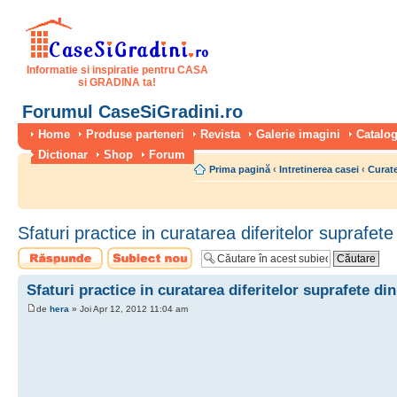
Informatie si inspiratie pentru CASA
si GRADINA ta!
Forumul CaseSiGradini.ro
Home
Produse parteneri
Revista
Galerie imagini
Catalog
Dictionar
Shop
Forum
Prima pagină
‹
Intretinerea casei
‹
Curate
Sfaturi practice in curatarea diferitelor suprafet
Scrie un răspuns
Scrie un subiect
nou
Sfaturi practice in curatarea diferitelor suprafete di
de
hera
» Joi Apr 12, 2012 11:04 am