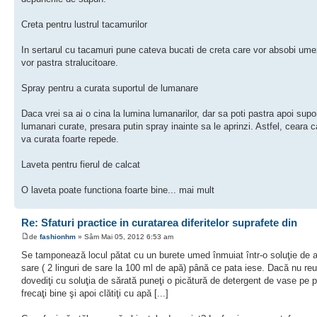
Creta pentru lustrul tacamurilor
In sertarul cu tacamuri pune cateva bucati de creta care vor absobi umez
vor pastra stralucitoare.
Spray pentru a curata suportul de lumanare
Daca vrei sa ai o cina la lumina lumanarilor, dar sa poti pastra apoi supor
lumanari curate, presara putin spray inainte sa le aprinzi. Astfel, ceara 
va curata foarte repede.
Laveta pentru fierul de calcat
O laveta poate functiona foarte bine... mai mult
Re: Sfaturi practice in curatarea diferitelor suprafete din
de
fashionhm
» Sâm Mai 05, 2012 6:53 am
Se tamponează locul pătat cu un burete umed înmuiat într-o soluţie de 
sare ( 2 linguri de sare la 100 ml de apă) până ce pata iese. Dacă nu reu
dovediţi cu soluţia de sărată puneţi o picătură de detergent de vase pe p
frecaţi bine şi apoi clătiţi cu apă [...]