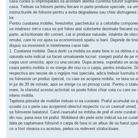
casa curata si improspatata sa acordam atentia cuvenita tuturor suprafet
casa. Trebuie sa folosim pentru fiecare in parte produse speciale, sa u
instructiunile de folosire pentru a evita degradarea sau chiar distrugerea 
lor.
Pentru curatarea mobilei, ferestrelor, parchetului si a celorlalte compone
se intalnesc intr-o casa se pot folosi atat substante destinate fiecarei su
parte, achizitionate din comert, cat si produse naturale, intalnite de obic
omului, care te vor ajuta sa economisesti spatiu si bani. Depinde de tine
dispus sa investesti in intretinerea casei tale.
1. Curatarea mobilei. Daca doriti ca mobila sa arate bine si sa obtina o s
naturala este indicat sa faceti urmatoarele lucruri: stergeti praful de pe 
carpa usor umezita, apoi cu una uscata. Dupa aceea, suprafata se acop
ceara pentru mobila si se sterge din nou cu o carpa, pentru stralucire. 
respectiva are nevoie de o ingrijire mai speciala, adica trebuie lustruita 
se foloseste un produs special, cu care se acopera mobila, se lasa sa 
in jur de 30 de minute, apoi se sterge cu un prosop curat. Pentru o stalu
mare, la sfarsitul acestei activitati se poate folosi chiar vata cu care se 
intens mobila.
Tapiteria pieselor de mobilier trebuie si ea curatata. Praful acumulat se 
scoate cu o perie sau acoperind obiectul respectiv cu un cearsaf umed,
se foloseste batatorul. Cand cearsaful se imbiba de praf el este curatat s
din nou, pana iese tot praful. Mobilierul din piele este indicat sa se cur
data pe saptamana folosind o carpa de lana si un albus de ou batut sp
ce a fost stearsa cu acestea, pielea va redeveni stralucitoare.