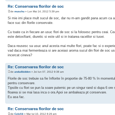
Re: Conservarea florilor de soc
de
muschu
» Lun Mai 14, 2012 5:39 pm
Si mie imi place mult sucul de soc, dar nu m-am gandit pana acum ca a
face suc din florile conservate.
Cu toate ca in fiecare an usuc flori de soc si la folosesc pentru ceai. Ce
este detoxifiant, diuretic si este util si in tratarea racelilor si tusei.
Daca reusesc sa usuc anul acesta mai multe flori, poate fac si o experi
vad daca mai fermenteaza si are aceiasi aroma sucul din flori de soc us
incercat cineva?
Re: Conservarea florilor de soc
de
andu4bidden
» Joi Iun 07, 2012 9:38 am
Florile de soc trebuie sa fie înflorite în proportie de 75-80 % în momentul 
pentru conservare.
Tipsiile cu flori se pun la soare puternic pe un singur rand si dupa 6 ore
floarea si se mai lasa inca o ora.Apoi se ambaleaza pt conservare.
Eu asa fac.
Re: Conservarea florilor de soc
de
CyleX4
» Mar Iul 10, 2012 8:26 pm