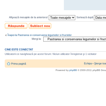
Afişează mesajele de la anteriorul:
Sortează după
Scrie un răspuns
Scrie un subiect
nou
Înapoi la Pastrarea si conservarea legumelor si fructelor
Mergi la:
CINE ESTE CONECTAT
Utilizatorii ce navighează pe acest forum: Niciun utilizator înregistrat şi 1 vizitator
Echipa
•
Şterge toa
Prima pagină
Powered by
phpBB
© 2000-2011 phpBB Gro