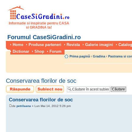
Informatie si inspiratie pentru CASA
si GRADINA ta!
Forumul CaseSiGradini.ro
Home
Produse parteneri
Revista
Galerie imagini
Catalog
Dictionar
Shop
Forum
Prima pagină
‹
Gradina
‹
Pastrarea si co
Conservarea florilor de soc
Scrie un răspuns
Scrie un subiect
nou
Conservarea florilor de soc
de
petrilaana
» Lun Mai 14, 2012 5:26 pm