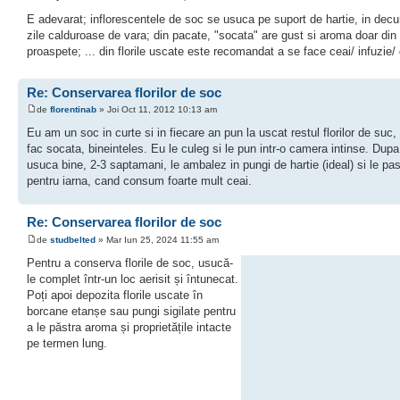
E adevarat; inflorescentele de soc se usuca pe suport de hartie, in decu
zile calduroase de vara; din pacate, "socata" are gust si aroma doar din f
proaspete; ... din florile uscate este recomandat a se face ceai/ infuzie/
Re: Conservarea florilor de soc
de
florentinab
» Joi Oct 11, 2012 10:13 am
Eu am un soc in curte si in fiecare an pun la uscat restul florilor de suc
fac socata, bineinteles. Eu le culeg si le pun intr-o camera intinse. Dup
usuca bine, 2-3 saptamani, le ambalez in pungi de hartie (ideal) si le pa
pentru iarna, cand consum foarte mult ceai.
Re: Conservarea florilor de soc
de
studbelted
» Mar Iun 25, 2024 11:55 am
Pentru a conserva florile de soc, usucă-
le complet într-un loc aerisit și întunecat.
Poți apoi depozita florile uscate în
borcane etanșe sau pungi sigilate pentru
a le păstra aroma și proprietățile intacte
pe termen lung
.