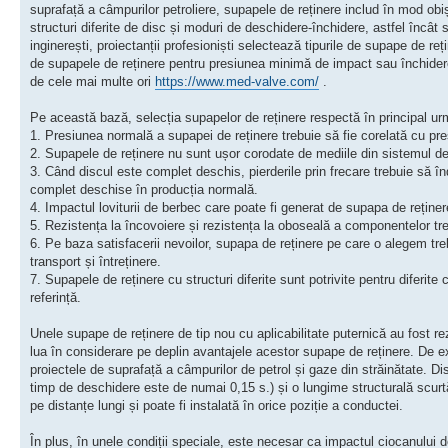
suprafață a câmpurilor petroliere, supapele de reținere includ în mod obișnu
structuri diferite de disc și moduri de deschidere-închidere, astfel încât să 
inginerești, proiectanții profesioniști selectează tipurile de supape de reț
de supapele de reținere pentru presiunea minimă de impact sau închiderea
de cele mai multe ori
https://www.med-valve.com/
.
Pe această bază, selecția supapelor de reținere respectă în principal urm
1. Presiunea normală a supapei de reținere trebuie să fie corelată cu pre
2. Supapele de reținere nu sunt ușor corodate de mediile din sistemul d
3. Când discul este complet deschis, pierderile prin frecare trebuie să înd
complet deschise în producția normală.
4. Impactul loviturii de berbec care poate fi generat de supapa de rețin
5. Rezistența la încovoiere și rezistența la oboseală a componentelor tre
6. Pe baza satisfacerii nevoilor, supapa de reținere pe care o alegem tre
transport și întreținere.
7. Supapele de reținere cu structuri diferite sunt potrivite pentru diferite
referință.
Unele supape de reținere de tip nou cu aplicabilitate puternică au fost re
lua în considerare pe deplin avantajele acestor supape de reținere. De ex
proiectele de suprafață a câmpurilor de petrol și gaze din străinătate. Di
timp de deschidere este de numai 0,15 s.) și o lungime structurală scurt
pe distanțe lungi și poate fi instalată în orice poziție a conductei.
În plus, în unele condiții speciale, este necesar ca impactul ciocanului 