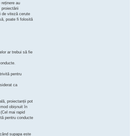
e reținere au
 proiectării
ii de viteză cerute
, poate fi folosită
lor ar trebui să fie
conducte.
rivită pentru
nsiderat ca
lă, proiectanții pot
 mod obișnuit în
 (Cel mai rapid
ită pentru conducte
i când supapa este