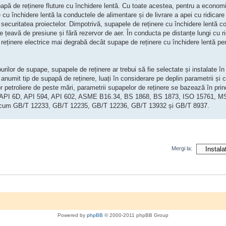
apă de reținere fluture cu închidere lentă. Cu toate acestea, pentru a economisi
e cu închidere lentă la conductele de alimentare și de livrare a apei cu ridica
securitatea proiectelor. Dimpotrivă, supapele de reținere cu închidere lentă con
de țeavă de presiune și fără rezervor de aer. În conducta pe distanțe lungi cu r
reținere electrice mai degrabă decât supape de reținere cu închidere lentă pen
ipurilor de supape, supapele de reținere ar trebui să fie selectate și instalate î
umit tip de supapă de reținere, luați în considerare pe deplin parametrii și co
or petroliere de peste mări, parametrii supapelor de reținere se bazează în prin
lusiv API 6D, API 594, API 602, ASME B16.34, BS 1868, BS 1873, ISO 15761,
e precum GB/T 12233, GB/T 12235, GB/T 12236, GB/T 13932 și GB/T 8937.
Mergi la:
Powered by
phpBB
© 2000-2011 phpBB Group