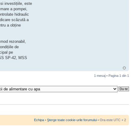
 investițiile, este
re mare a pompei,
trolate hidraulic
idicare scăzută a
tru a obține
n mod rezonabil,
ndițiile de
cipal pe
 MSS SP-42, MSS
1 mesaj • Pagina
1
din
1
Echipa
•
Şterge toate cookie-urile forumului
• Ora este UTC + 2