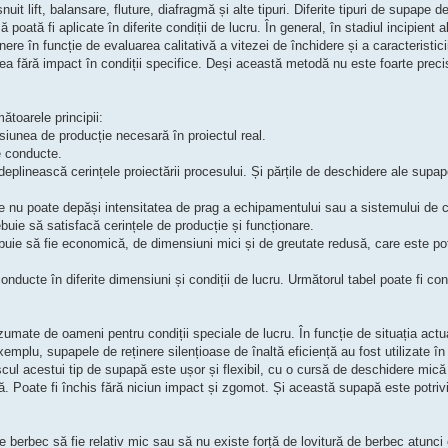
it lift, balansare, fluture, diafragmă și alte tipuri. Diferite tipuri de supape d
poată fi aplicate în diferite condiții de lucru. În general, în stadiul incipient al
inere în funcție de evaluarea calitativă a vitezei de închidere și a caracteristic
 fără impact în condiții specifice. Deși această metodă nu este foarte precisă
ătoarele principii:
siunea de producție necesară în proiectul real.
e conducte.
eplinească cerințele proiectării procesului. Și părțile de deschidere ale supape
ere nu poate depăși intensitatea de prag a echipamentului sau a sistemului de 
buie să satisfacă cerințele de producție și funcționare.
buie să fie economică, de dimensiuni mici și de greutate redusă, care este pot
 conducte în diferite dimensiuni și condiții de lucru. Următorul tabel poate fi co
zumate de oameni pentru condiții speciale de lucru. În funcție de situația actua
emplu, supapele de reținere silențioase de înaltă eficiență au fost utilizate în
scul acestui tip de supapă este ușor și flexibil, cu o cursă de deschidere mică
ă. Poate fi închis fără niciun impact și zgomot. Și această supapă este potriv
de berbec să fie relativ mic sau să nu existe forță de lovitură de berbec atunc