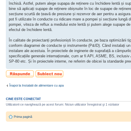
închisă. Astfel, putem alege supapa de reținere cu închidere lentă și sup
bine să aplicați supape de reținere obișnuite în loc de supape de reținer
secțiune scurtă de țeavă de presiune și rezervor de aer pentru a asigura 
pot fi utilizate în conducte cu ridicare mare a pompei și secțiune lungă 
pompei, viteza de reflux a mediului este lentă și putem alege supape de 
efectul de închidere lentă.
În calitate de proiectanți profesioniști în conducte, pe baza optimizării t
conform diagramei de conducte și instrumente (P&ID). Când instalați un an
instalare ale acestuia. În proiectele de inginerie de suprafață a câmpuril
specificațiile generale internaționale, cum ar fi API, ASME, BS, inc
SP-80 etc. Și în proiectele interne, ne referim de obicei la standard
Scrie un răspuns
Scrie un subiect
nou
Înapoi la Instalatii de alimentare cu apa
CINE ESTE CONECTAT
Utilizatorii ce navighează pe acest forum: Niciun utilizator înregistrat şi 1 vizitator
Prima pagină