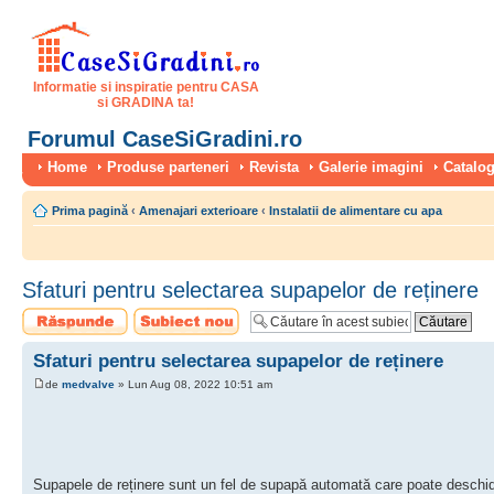
Informatie si inspiratie pentru CASA
si GRADINA ta!
Forumul CaseSiGradini.ro
Home
Produse parteneri
Revista
Galerie imagini
Catalog
Prima pagină
‹
Amenajari exterioare
‹
Instalatii de alimentare cu apa
Sfaturi pentru selectarea supapelor de reținere
Scrie un răspuns
Scrie un subiect
nou
Sfaturi pentru selectarea supapelor de reținere
de
medvalve
» Lun Aug 08, 2022 10:51 am
Supapele de reținere sunt un fel de supapă automată care poate deschide ș