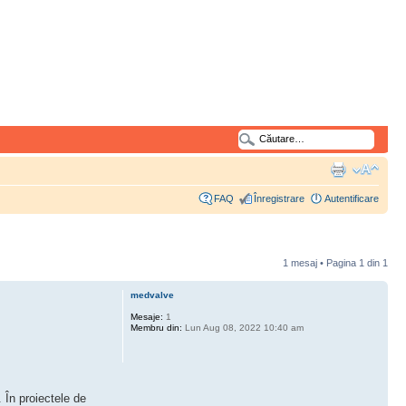
FAQ
Înregistrare
Autentificare
1 mesaj • Pagina
1
din
1
medvalve
Mesaje:
1
Membru din:
Lun Aug 08, 2022 10:40 am
 În proiectele de