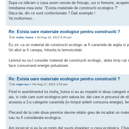
Dupa ce ridicam o casa avem nevoie de finisaje, usi si ferestre, acoperis
Intrebarea mea este: "Exista materiale de constructii ecologice ?"
Daca da, din ce sunt confectionate ? Dati exemple !
Va multumesc.
Re: Exista oare materiale ecologice pentru constructii ?
de
muha_huma
» Joi Aug 16, 2012 9:33 pm
Eu zic ca un material de constructii ecologic ar fi caramida de argila si 
Un altul ar fi canepa, folosita la termoizolatii.
Lemnul eu nu-l consider material de constructii ecologic, atata timp cat s
face consumand energie poluatoare.
Re: Exista oare materiale ecologice pentru constructii ?
de
roger-ius
» Vin Aug 17, 2012 1:53 pm
Fiind in asentimentul lui muha_huma si eu as impartii in doua categorii mat
aia, si cele care sunt ecologice prin natura lor, dar care in procesul de o
aceasta a 2-a categorie caramida (in timpul arderii consuma energie), lem
Plecand de la cele doua premize devine relativ greu de incadrat un materi
sau nu fi considerata ecologica.
Am incercat si eu la un mom dat sa-mi imaginez o casa ecologica. Chiar di