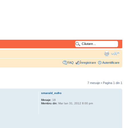
FAQ
Înregistrare
Autentificare
7 mesaje • Pagina
1
din
1
smarald_eufro
Mesaje:
18
Membru din:
Mar Ian 31, 2012 8:00 pm