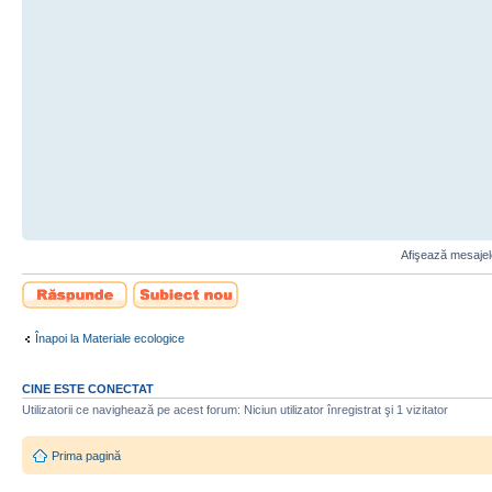
Afişează mesajele
Scrie un răspuns
Scrie un subiect
nou
Înapoi la Materiale ecologice
CINE ESTE CONECTAT
Utilizatorii ce navighează pe acest forum: Niciun utilizator înregistrat şi 1 vizitator
Prima pagină