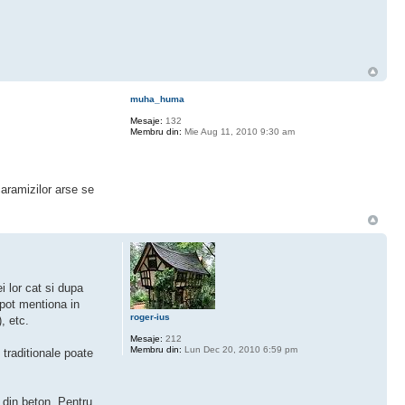
muha_huma
Mesaje:
132
Membru din:
Mie Aug 11, 2010 9:30 am
caramizilor arse se
i lor cat si dupa
 pot mentiona in
roger-ius
, etc.
Mesaje:
212
Membru din:
Lun Dec 20, 2010 6:59 pm
 traditionale poate
 din beton. Pentru