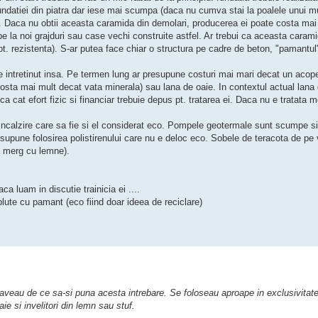
undatiei din piatra dar iese mai scumpa (daca nu cumva stai la poalele unui mu
). Daca nu obtii aceasta caramida din demolari, producerea ei poate costa mai
la noi grajduri sau case vechi construite astfel. Ar trebui ca aceasta caram
pt. rezistenta). S-ar putea face chiar o structura pe cadre de beton, "pamantul
 intretinut insa. Pe termen lung ar presupune costuri mai mari decat un acoper
osta mai mult decat vata minerala) sau lana de oaie. In contextul actual lana d
ca cat efort fizic si financiar trebuie depus pt. tratarea ei. Daca nu e tratata mo
 incalzire care sa fie si el considerat eco. Pompele geotermale sunt scumpe si
esupune folosirea polistirenului care nu e deloc eco. Sobele de teracota de pe 
ea merg cu lemne).
ca luam in discutie trainicia ei ....
plute cu pamant (eco fiind doar ideea de reciclare)
 aveau de ce sa-si puna acesta intrebare. Se foloseau aproape in exclusivitate
ie si invelitori din lemn sau stuf.