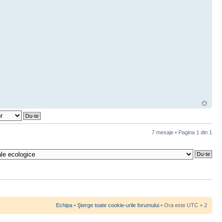
7 mesaje • Pagina
1
din
1
Echipa
•
Şterge toate cookie-urile forumului
• Ora este UTC + 2