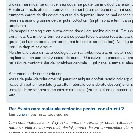
o casa mai mica, pe un nivel sau doua, se poate lua in calcul varianta f
Peretii ar fi realizati din caramizi din pamant (cum se pomenea mai sus
cumpara caramida din ceramica arsa din depozite. Inca se mai gasesc pe 
nears sa aiba o grosime de cel putin 50-60 cm (si pt. izolatie termica si 
umplutura.
Un acoperis ecologic am putea obtine daca l-am realiza din stuf. Greu de
ceramica. Ca material termoizolant se poate folosi canepa (cea tratata c
gratis (se bucura crescatorii ca nu mai trebuie ei sa-i dea foc). Nu stiu in
intru-un timp relativ scurt.
Nu stiu la o casa din asta ecologica cum ar trebui realizat un sistem de
implica un consum relativ ridicat de curent. O incalzire in pardoseala pr
nu asigura confortul dat de incalzirea centrala ... (si pana la urma si al
Alte variante de constructii eco:
-casa de paie (datorita grosimii peretilor asigura confort termic ridicat); da
-case din pet-uri reciclate (sau alte materiale considerate deseuri) si um
-casele de pe vremea strabunicilor din nuiele (cu umplutura de pamant)
-etc
Re: Exista oare materiale ecologice pentru constructii ?
de
CyleX4
» Lun Feb 18, 2013 8:09 pm
Care sunt materialele ecologice? In urma cu ceva timp, constructorii nu
naturale: chirpici sau caramida din lut, mortar din var, termoizolatie din pa