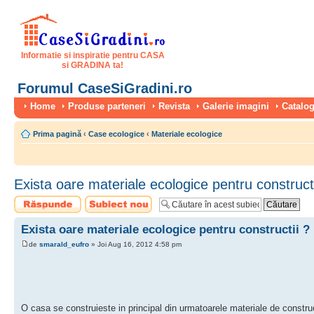
Informatie si inspiratie pentru CASA
si GRADINA ta!
Forumul CaseSiGradini.ro
Home
Produse parteneri
Revista
Galerie imagini
Catalog
Prima pagină
‹
Case ecologice
‹
Materiale ecologice
Exista oare materiale ecologice pentru constructi
Scrie un răspuns
Scrie un subiect
nou
Exista oare materiale ecologice pentru constructii ?
de
smarald_eufro
» Joi Aug 16, 2012 4:58 pm
O casa se construieste in principal din urmatoarele materiale de construct