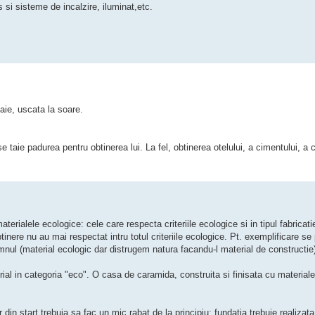
 si sisteme de incalzire, iluminat,etc.
paie, uscata la soare.
e taie padurea pentru obtinerea lui. La fel, obtinerea otelului, a cimentului, a 
erialele ecologice: cele care respecta criteriile ecologice si in tipul fabricatie
btinere nu au mai respectat intru totul criteriile ecologice. Pt. exemplificare se
nul (material ecologic dar distrugem natura facandu-l material de constructie)
al in categoria "eco". O casa de caramida, construita si finisata cu materiale
n start trebuia sa fac un mic rabat de la principiu: fundatia trebuie realizata