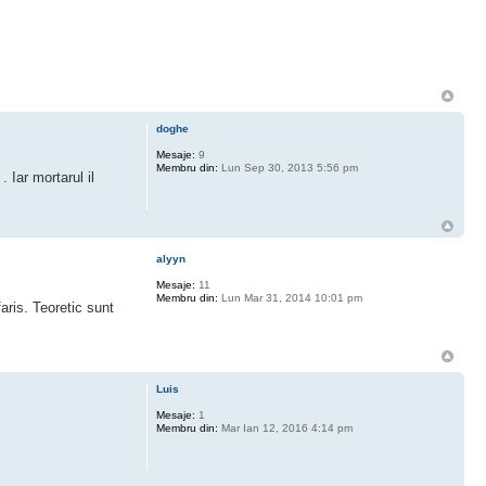
doghe
Mesaje:
9
Membru din:
Lun Sep 30, 2013 5:56 pm
 Iar mortarul il
alyyn
Mesaje:
11
Membru din:
Lun Mar 31, 2014 10:01 pm
aris. Teoretic sunt
Luis
Mesaje:
1
Membru din:
Mar Ian 12, 2016 4:14 pm