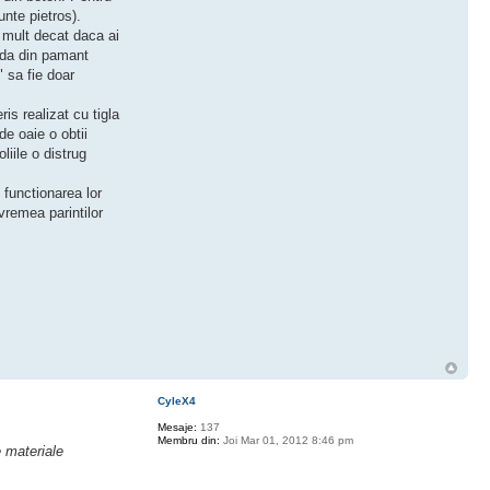
nte pietros).
 mult decat daca ai
ida din pamant
" sa fie doar
is realizat cu tigla
e oaie o obtii
liile o distrug
 functionarea lor
vremea parintilor
CyleX4
Mesaje:
137
Membru din:
Joi Mar 01, 2012 8:46 pm
 materiale