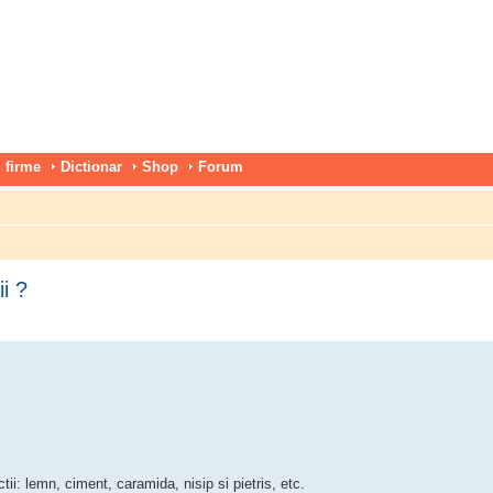
 firme
Dictionar
Shop
Forum
i ?
ii: lemn, ciment, caramida, nisip si pietris, etc.