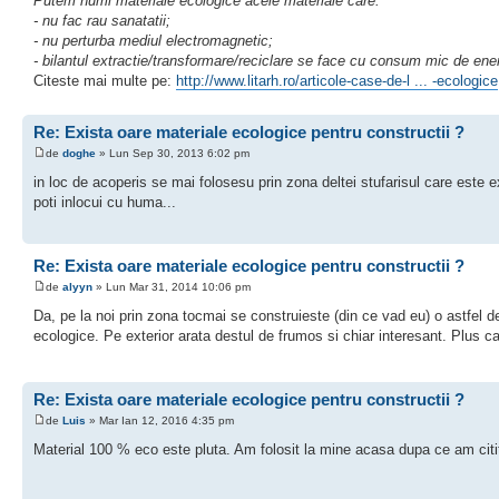
Putem numi materiale ecologice acele materiale care:
- nu fac rau sanatatii;
- nu perturba mediul electromagnetic;
- bilantul extractie/transformare/reciclare se face cu consum mic de ene
Citeste mai multe pe:
http://www.litarh.ro/articole-case-de-l ... -ecologice
Re: Exista oare materiale ecologice pentru constructii ?
de
doghe
» Lun Sep 30, 2013 6:02 pm
in loc de acoperis se mai folosesu prin zona deltei stufarisul care este 
poti inlocui cu huma...
Re: Exista oare materiale ecologice pentru constructii ?
de
alyyn
» Lun Mar 31, 2014 10:06 pm
Da, pe la noi prin zona tocmai se construieste (din ce vad eu) o astfel de 
ecologice. Pe exterior arata destul de frumos si chiar interesant. Plus ca
Re: Exista oare materiale ecologice pentru constructii ?
de
Luis
» Mar Ian 12, 2016 4:35 pm
Material 100 % eco este pluta. Am folosit la mine acasa dupa ce am citi