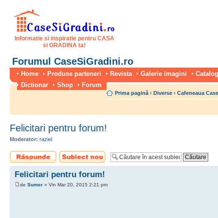
Informatie si inspiratie pentru CASA
si GRADINA ta!
Forumul CaseSiGradini.ro
Home
Produse parteneri
Revista
Galerie imagini
Catalog
Dictionar
Shop
Forum
Prima pagină
‹
Diverse
‹
Cafeneaua Case
Felicitari pentru forum!
Moderator:
raziel
Scrie un răspuns
Scrie un subiect
nou
Felicitari pentru forum!
de
Sumer
» Vin Mar 20, 2015 2:21 pm