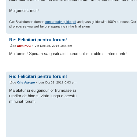
Mulțumesc mult!
Get Braindumps demos
ccna study guide pdf
and pass guide with 100% success Our h
itil prepares you well before appearing in the final exam
Re: Felicitari pentru forum!
de
adminCG
» Vin Dec 25, 2015 1:44 pm
Multumim! Speram sa gasiti aici lucruri cat mai utile si interesante!
Re: Felicitari pentru forum!
de
Cris Apropo
» Lun Oct 01, 2018 6:03 pm
Ma alatur si eu gandurilor frumoase si
urarilor de bine si viata lunga a acestui
minunat forum.