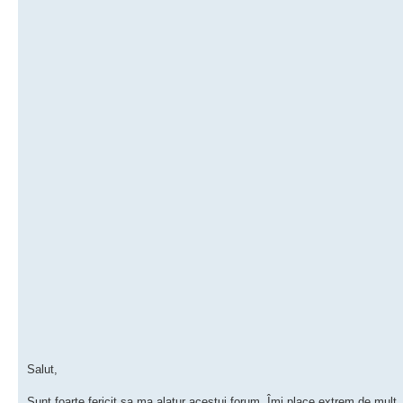
Salut,
Sunt foarte fericit sa ma alatur acestui forum. Îmi place extrem de mult ...