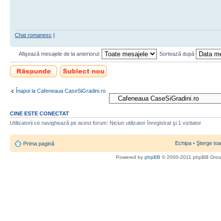
Chat romanesc
|
Afişează mesajele de la anteriorul:
Sortează după
Scrie un răspuns
Scrie un subiect
nou
Înapoi la Cafeneaua CaseSiGradini.ro
CINE ESTE CONECTAT
Utilizatorii ce navighează pe acest forum: Niciun utilizator înregistrat şi 1 vizitator
Echipa
•
Şterge toa
Prima pagină
Powered by
phpBB
© 2000-2011 phpBB Gro