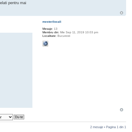
elati pentru mai
mesterilocali
Mesaje:
13
Membru din:
Mie Sep 11, 2019 10:03 pm
Localitate:
Bucuresti
2 mesaje • Pagina
1
din
1