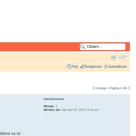
FAQ
Înregistrare
Autentificare
2 mesaje • Pagina
1
din
1
mariaionescu
Mesaje:
1
Membru din:
Mar Noi 03, 2015 2:40 pm
lierul sa isi