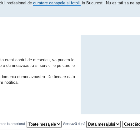
iciul profesional de
curatare canapele si fotolii
in Bucuresti. Nu ezitati sa ne ap
Odata creat contul de meserias, va punem la
spre dumneavoastra si serviciile pe care le
tru domeniu dumneavoastra. De fiecare data
m notifica.
 de la anteriorul:
Sortează după