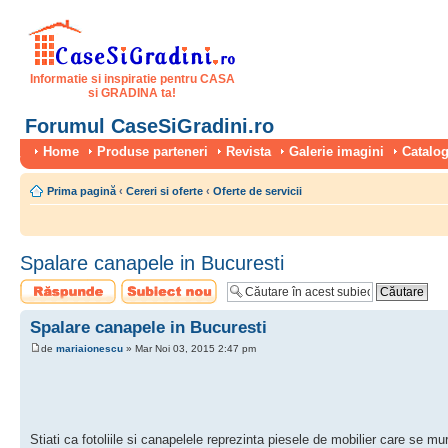
Informatie si inspiratie pentru CASA
si GRADINA ta!
Forumul CaseSiGradini.ro
Home
Produse parteneri
Revista
Galerie imagini
Catalog
Prima pagină
‹
Cereri si oferte
‹
Oferte de servicii
Spalare canapele in Bucuresti
Scrie un răspuns
Scrie un subiect
nou
Spalare canapele in Bucuresti
de
mariaionescu
» Mar Noi 03, 2015 2:47 pm
Stiati ca fotoliile si canapelele reprezinta piesele de mobilier care se m