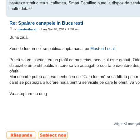
pastreze stralucirea si calitatea, Smart Detailing pune la dispozitie serv
multe detalii!
Re: Spalare canapele in Bucuresti
de
mesterilocali
» Lun Noi 18, 2019 1:20 am
Buna ziua,
Zeci de lucrari noi se publica saptamanal pe
Mesteri Locali
.
Puteti sa va inscrieti cu un profil de meserias, serviciul este gratuit. 
dispozitie un profil public in care sa va adaugati o scurta prezentare de
oferiti.
Mai departe puteti accesa sectiunea de "Cata lucrari" si sa filtrati pen
cand se posteaza o lucrare noua pentru serviciile pe care le oferiti va vo
Va asteptam cu drag
Afişează mesajele
Scrie un răspuns
Scrie un subiect
nou