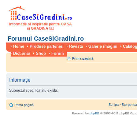
Informatie si inspiratie pentru CASA
si GRADINA ta!
Forumul CaseSiGradini.ro
Home
Produse parteneri
Revista
Galerie imagini
Catalog
Dictionar
Shop
Forum
Prima pagină
Informaţie
Subiectul specificat nu există.
Echipa
•
Şterge toa
Prima pagină
Powered by
phpBB
© 2000-2011 phpBB Gro