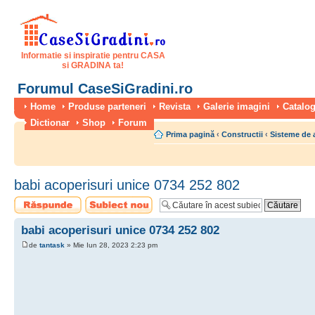
Informatie si inspiratie pentru CASA
si GRADINA ta!
Forumul CaseSiGradini.ro
Home
Produse parteneri
Revista
Galerie imagini
Catalog
Dictionar
Shop
Forum
Prima pagină
‹
Constructii
‹
Sisteme de 
babi acoperisuri unice 0734 252 802
Scrie un răspuns
Scrie un subiect
nou
babi acoperisuri unice 0734 252 802
de
tantask
» Mie Iun 28, 2023 2:23 pm