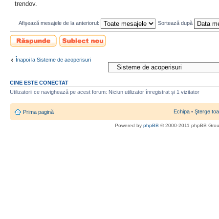
trendov.
Afişează mesajele de la anteriorul:
Sortează după
Scrie un răspuns
Scrie un subiect
nou
Înapoi la Sisteme de acoperisuri
CINE ESTE CONECTAT
Utilizatorii ce navighează pe acest forum: Niciun utilizator înregistrat şi 1 vizitator
Echipa
•
Şterge toa
Prima pagină
Powered by
phpBB
© 2000-2011 phpBB Gro