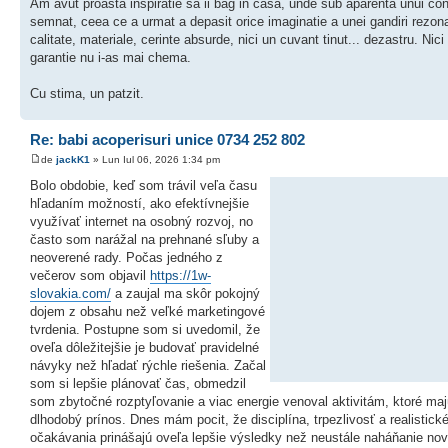
Am avut proasta inspiratie sa ii bag in casa, unde sub aparenta unui con
semnat, ceea ce a urmat a depasit orice imaginatie a unei gandiri rezona
calitate, materiale, cerinte absurde, nici un cuvant tinut... dezastru. Nici
garantie nu i-as mai chema.
Cu stima, un patzit.
Re: babi acoperisuri unice 0734 252 802
de
jackK1
» Lun Iul 06, 2026 1:34 pm
Bolo obdobie, keď som trávil veľa času
hľadaním možností, ako efektívnejšie
využívať internet na osobný rozvoj, no
často som narážal na prehnané sľuby a
neoverené rady. Počas jedného z
večerov som objavil
https://1w-
slovakia.com/
a zaujal ma skôr pokojný
dojem z obsahu než veľké marketingové
tvrdenia. Postupne som si uvedomil, že
oveľa dôležitejšie je budovať pravidelné
návyky než hľadať rýchle riešenia. Začal
som si lepšie plánovať čas, obmedzil
som zbytočné rozptyľovanie a viac energie venoval aktivitám, ktoré ma
dlhodobý prínos. Dnes mám pocit, že disciplína, trpezlivosť a realistick
očakávania prinášajú oveľa lepšie výsledky než neustále naháňanie no