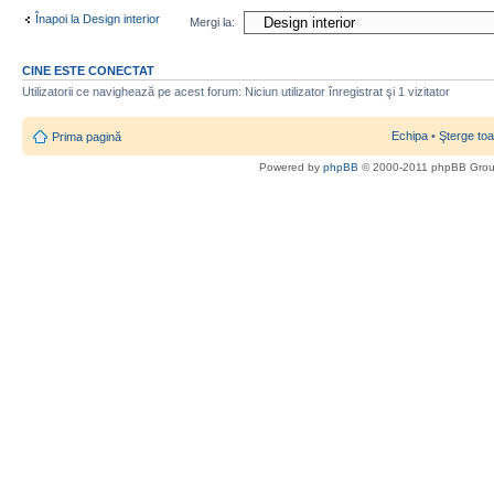
Înapoi la Design interior
Mergi la:
CINE ESTE CONECTAT
Utilizatorii ce navighează pe acest forum: Niciun utilizator înregistrat şi 1 vizitator
Echipa
•
Şterge toa
Prima pagină
Powered by
phpBB
© 2000-2011 phpBB Gro