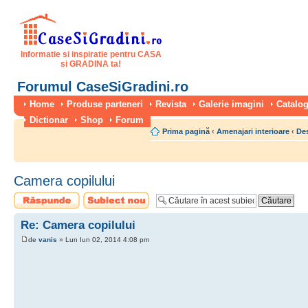
Informatie si inspiratie pentru CASA
si GRADINA ta!
Forumul CaseSiGradini.ro
Home
Produse parteneri
Revista
Galerie imagini
Catalog
Dictionar
Shop
Forum
Prima pagină
‹
Amenajari interioare
‹
Des
Camera copilului
Scrie un răspuns
Scrie un subiect
nou
Re: Camera copilului
de
vanis
» Lun Iun 02, 2014 4:08 pm