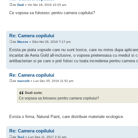
de
Dudi
» Vin Noi 18, 2016 10:25 am
Ce vopsea sa folosesc pentru camera copilului?
Re: Camera copilului
de
Marcos
» Sâm Noi 26, 2016 7:17 pm
Exista pe piata vopsele care nu sunt toxice, care nu miros dupa aplicar
incantat de Aeria Gold all-inclusive, o vopsea prietenoasa cu mediul si c
antibacterian si pe care o poti folosi cu toata increderea pentru camera c
Re: Camera copilului
de
marcelb
» Lun Dec 05, 2016 11:52 pm
Dudi scrie:
Ce vopsea sa folosesc pentru camera copilului?
Exista o firma, Natural Paint, care distribuie materiale ecologice.
Re: Camera copilului
de
TeoJ
» Lun Sep 11, 2017 2:11 pm