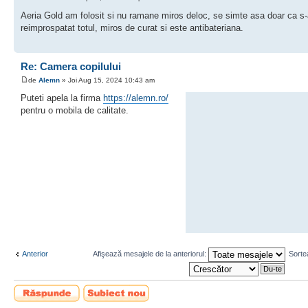
Aeria Gold am folosit si nu ramane miros deloc, se simte asa doar ca s
reimprospatat totul, miros de curat si este antibateriana.
Re: Camera copilului
de
Alemn
» Joi Aug 15, 2024 10:43 am
Puteti apela la firma
https://alemn.ro/
pentru o mobila de calitate.
Anterior
Afişează mesajele de la anteriorul:
Sorte
Scrie un răspuns
Scrie un subiect
nou