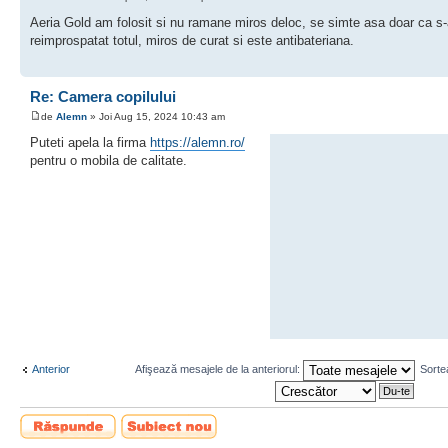
Aeria Gold am folosit si nu ramane miros deloc, se simte asa doar ca s
reimprospatat totul, miros de curat si este antibateriana.
Re: Camera copilului
de
Alemn
» Joi Aug 15, 2024 10:43 am
Puteti apela la firma
https://alemn.ro/
pentru o mobila de calitate.
Anterior
Afişează mesajele de la anteriorul:
Sorte
Scrie un răspuns
Scrie un subiect
nou