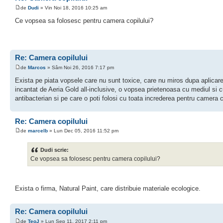
de
Dudi
» Vin Noi 18, 2016 10:25 am
Ce vopsea sa folosesc pentru camera copilului?
Re: Camera copilului
de
Marcos
» Sâm Noi 26, 2016 7:17 pm
Exista pe piata vopsele care nu sunt toxice, care nu miros dupa aplicar
incantat de Aeria Gold all-inclusive, o vopsea prietenoasa cu mediul si c
antibacterian si pe care o poti folosi cu toata increderea pentru camera c
Re: Camera copilului
de
marcelb
» Lun Dec 05, 2016 11:52 pm
Dudi scrie:
Ce vopsea sa folosesc pentru camera copilului?
Exista o firma, Natural Paint, care distribuie materiale ecologice.
Re: Camera copilului
de
TeoJ
» Lun Sep 11, 2017 2:11 pm