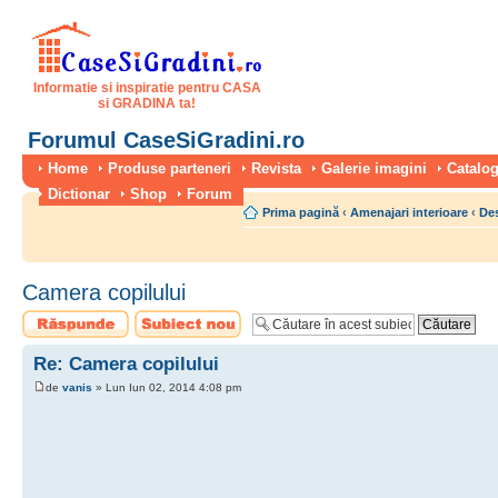
Informatie si inspiratie pentru CASA
si GRADINA ta!
Forumul CaseSiGradini.ro
Home
Produse parteneri
Revista
Galerie imagini
Catalog
Dictionar
Shop
Forum
Prima pagină
‹
Amenajari interioare
‹
Des
Camera copilului
Scrie un răspuns
Scrie un subiect
nou
Re: Camera copilului
de
vanis
» Lun Iun 02, 2014 4:08 pm