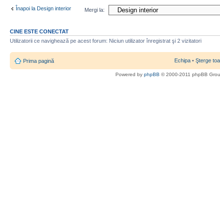
Înapoi la Design interior
Mergi la:
CINE ESTE CONECTAT
Utilizatorii ce navighează pe acest forum: Niciun utilizator înregistrat şi 2 vizitatori
Echipa
•
Şterge toa
Prima pagină
Powered by
phpBB
© 2000-2011 phpBB Gro