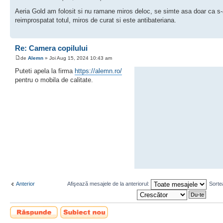
Aeria Gold am folosit si nu ramane miros deloc, se simte asa doar ca s
reimprospatat totul, miros de curat si este antibateriana.
Re: Camera copilului
de
Alemn
» Joi Aug 15, 2024 10:43 am
Puteti apela la firma
https://alemn.ro/
pentru o mobila de calitate.
Anterior
Afişează mesajele de la anteriorul:
Sorte
Scrie un răspuns
Scrie un subiect
nou