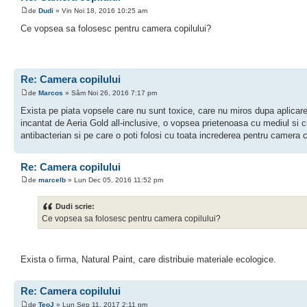
de
Dudi
» Vin Noi 18, 2016 10:25 am
Ce vopsea sa folosesc pentru camera copilului?
Re: Camera copilului
de
Marcos
» Sâm Noi 26, 2016 7:17 pm
Exista pe piata vopsele care nu sunt toxice, care nu miros dupa aplicar
incantat de Aeria Gold all-inclusive, o vopsea prietenoasa cu mediul si c
antibacterian si pe care o poti folosi cu toata increderea pentru camera c
Re: Camera copilului
de
marcelb
» Lun Dec 05, 2016 11:52 pm
Dudi scrie:
Ce vopsea sa folosesc pentru camera copilului?
Exista o firma, Natural Paint, care distribuie materiale ecologice.
Re: Camera copilului
de
TeoJ
» Lun Sep 11, 2017 2:11 pm