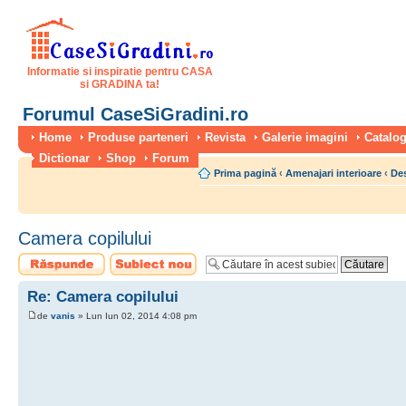
Informatie si inspiratie pentru CASA
si GRADINA ta!
Forumul CaseSiGradini.ro
Home
Produse parteneri
Revista
Galerie imagini
Catalog
Dictionar
Shop
Forum
Prima pagină
‹
Amenajari interioare
‹
Des
Camera copilului
Scrie un răspuns
Scrie un subiect
nou
Re: Camera copilului
de
vanis
» Lun Iun 02, 2014 4:08 pm