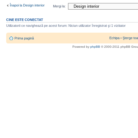
Înapoi la Design interior
Mergi la:
CINE ESTE CONECTAT
Utilizatorii ce navighează pe acest forum: Niciun utilizator înregistrat şi 1 vizitator
Echipa
•
Şterge toa
Prima pagină
Powered by
phpBB
© 2000-2011 phpBB Gro