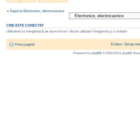
nou
Înapoi la Electronice, electrocasnice
CINE ESTE CONECTAT
Utilizatorii ce navighează pe acest forum: Niciun utilizator înregistrat şi 1 vizitator
Echipa
•
Şterge toa
Prima pagină
Powered by
phpBB
© 2000-2011 phpBB Gro