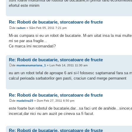
sunt foarte multumita de robotul de bucatarie,in primul rand economeses
efortul este minim
Re: Roboti de bucatarie, storcatoare de fructe
de
radum
» Sâm Feb 05, 2011 7:21 pm
Mi-as cumpara si eu un robot de bucatarie. M-am uitat insa la mai mult
mi se par asa fragile...
Ce marca imi recomandati?
Re: Roboti de bucatarie, storcatoare de fructe
de
munteanumariana_1
» Lun Feb 14, 2011 11:30 am
eu am un robot tefal de aproape 6 ani si-l folosesc saptamanal fara sa m
calcul perioada sarbatorilor gen pasti, craciun cand merge permanent
Re: Roboti de bucatarie, storcatoare de fructe
de
madalina25
» Dum Feb 27, 2011 6:50 pm
este foarte bun robotul de bucatarie,dar...sa faci unt de arahide...sincer
incercat,dar nici nu am auzit pe cineva sa fi facut.
Re: Roboti de bucatarie, storcatoare de fructe