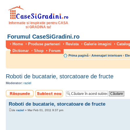
Informatie si inspiratie pentru CASA
si GRADINA ta!
Forumul CaseSiGradini.ro
Home
Produse parteneri
Revista
Galerie imagini
Catalog
Dictionar
Shop
Forum
Prima pagină
‹
Amenajari interioare
‹
Ele
Roboti de bucatarie, storcatoare de fructe
Moderator:
raziel
Scrie un răspuns
Scrie un subiect
nou
Roboti de bucatarie, storcatoare de fructe
de
raziel
» Mar Feb 01, 2011 9:37 pm