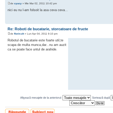
de
cyucy
» Mie Mar 02, 2011 10:42 pm
nici eu nu l-am folsoit la asa ceva ceva...
Re: Roboti de bucatarie, storcatoare de fructe
de
florin-zlt
» Lun Apr 04, 2011 9:10 pm
Robotul de bucatarie este foarte util,te
scapa de multa munca,dar...nu am auzit
ca se poate face untul de arahide.
Afişează mesajele de la anteriorul:
Sortează după
Scrie un răspuns
Scrie un subiect