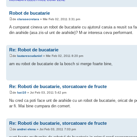
Robot de bucatarie
de
clarasecretara
» Mie Feb 02, 2011 3:31 pm
A cumparat cineva un robot de bucatarie cu ajutorul caruia a reusit sa f
din arahide (asa zis-ul unt de arahide)? M-ar interesa ceva performant.
Re: Robot de bucatarie
de
lautarescudaniel
» Mie Feb 02, 2011 8:20 pm
am eu robot de bucatarie de la bosch si merge foarte bine,
Re: Roboti de bucatarie, storcatoare de fructe
de
luci10
» Joi Feb 03, 2011 5:42 pm
Nu cred ca poti face unt de arahide cu un robot de bucatarie, oricat de 
ar fi. Mai bine cumpara din comert.
Re: Roboti de bucatarie, storcatoare de fructe
de
andrei elena
» Joi Feb 03, 2011 7:03 pm