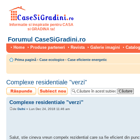
Informatie si inspiratie pentru CASA
si GRADINA ta!
Forumul CaseSiGradini.ro
Home
Produse parteneri
Revista
Galerie imagini
Catalog
Prima pagină
‹
Case ecologice
‹
Case eficiente energetic
Complexe residentiale "verzi"
Scrie un răspuns
Scrie un subiect
nou
Complexe residentiale "verzi"
de
Dafni
» Lun Dec 24, 2018 11:46 am
Salut, stie cineva vreun compelx rezidential care sa fie eficient din pu