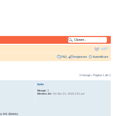
FAQ
Înregistrare
Autentificare
3 mesaje • Pagina
1
din
1
Dafni
Mesaje:
3
Membru din:
Vin Dec 21, 2018 2:51 pm
nu imi doresc