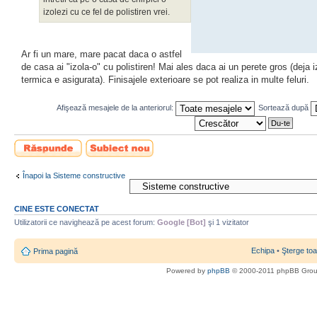
izolezi cu ce fel de polistiren vrei.
Ar fi un mare, mare pacat daca o astfel
de casa ai "izola-o" cu polistiren! Mai ales daca ai un perete gros (deja i
termica e asigurata). Finisajele exterioare se pot realiza in multe feluri.
Afişează mesajele de la anteriorul:
Sortează după
Scrie un răspuns
Scrie un subiect
nou
Înapoi la Sisteme constructive
CINE ESTE CONECTAT
Utilizatorii ce navighează pe acest forum:
Google [Bot]
şi 1 vizitator
Echipa
•
Şterge toa
Prima pagină
Powered by
phpBB
© 2000-2011 phpBB Gro