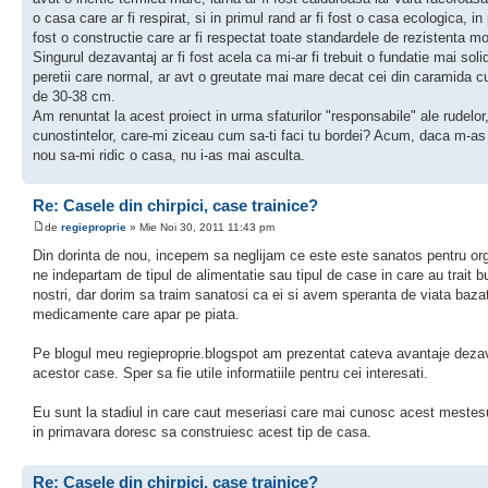
o casa care ar fi respirat, si in primul rand ar fi fost o casa ecologica, in
fost o constructie care ar fi respectat toate standardele de rezistenta m
Singurul dezavantaj ar fi fost acela ca mi-ar fi trebuit o fundatie mai soli
peretii care normal, ar avt o greutate mai mare decat cei din caramida c
de 30-38 cm.
Am renuntat la acest proiect in urma sfaturilor "responsabile" ale rudelor
cunostintelor, care-mi ziceau cum sa-ti faci tu bordei? Acum, daca m-as
nou sa-mi ridic o casa, nu i-as mai asculta.
Re: Casele din chirpici, case trainice?
de
regieproprie
» Mie Noi 30, 2011 11:43 pm
Din dorinta de nou, incepem sa neglijam ce este este sanatos pentru or
ne indepartam de tipul de alimentatie sau tipul de case in care au trait bu
nostri, dar dorim sa traim sanatosi ca ei si avem speranta de viata baza
medicamente care apar pe piata.
Pe blogul meu regieproprie.blogspot am prezentat cateva avantaje deza
acestor case. Sper sa fie utile informatiile pentru cei interesati.
Eu sunt la stadiul in care caut meseriasi care mai cunosc acest meste
in primavara doresc sa construiesc acest tip de casa.
Re: Casele din chirpici, case trainice?