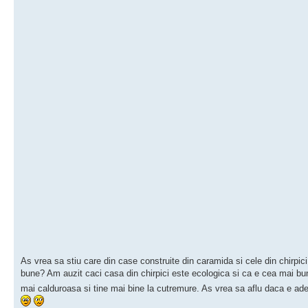
As vrea sa stiu care din case construite din caramida si cele din chirpic
bune? Am auzit caci casa din chirpici este ecologica si ca e cea mai b
mai calduroasa si tine mai bine la cutremure. As vrea sa aflu daca e ad