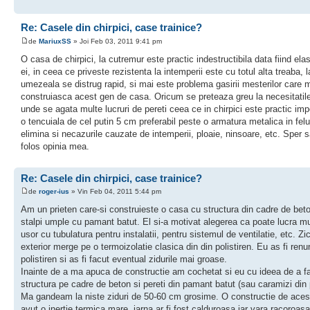
Re: Casele din chirpici, case trainice?
de
MariuxSS
» Joi Feb 03, 2011 9:41 pm
O casa de chirpici, la cutremur este practic indestructibila data fiind elas
ei, in ceea ce priveste rezistenta la intemperii este cu totul alta treaba, l
umezeala se distrug rapid, si mai este problema gasirii mesterilor care m
construiasca acest gen de casa. Oricum se preteaza greu la necesitati
unde se agata multe lucruri de pereti ceea ce in chirpici este practic impo
o tencuiala de cel putin 5 cm preferabil peste o armatura metalica in felu
elimina si necazurile cauzate de intemperii, ploaie, ninsoare, etc. Sper s
folos opinia mea.
Re: Casele din chirpici, case trainice?
de
roger-ius
» Vin Feb 04, 2011 5:44 pm
Am un prieten care-si construieste o casa cu structura din cadre de beton
stalpi umple cu pamant batut. El si-a motivat alegerea ca poate lucra m
usor cu tubulatura pentru instalatii, pentru sistemul de ventilatie, etc. Zi
exterior merge pe o termoizolatie clasica din din polistiren. Eu as fi renun
polistiren si as fi facut eventual zidurile mai groase.
Inainte de a ma apuca de constructie am cochetat si eu cu ideea de a f
structura pe cadre de beton si pereti din pamant batut (sau caramizi din
Ma gandeam la niste ziduri de 50-60 cm grosime. O constructie de acest 
avut o inertie termica mare, iarna ar fi fost calduroasa iar vara racoroasa.