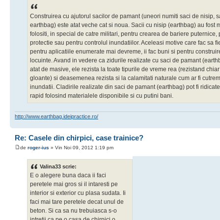
Construirea cu ajutorul sacilor de pamant (uneori numiti saci de nisip, 
earthbag) este atat veche cat si noua. Sacii cu nisip (earthbag) au fost 
folositi, in special de catre militari, pentru crearea de bariere puternice,
protectie sau pentru controlul inundatiilor. Aceleasi motive care fac sa fi
pentru aplicatiile enumerate mai devreme, ii fac buni si pentru construi
locuinte. Avand in vedere ca zidurile realizate cu saci de pamant (earth
atat de masive, ele rezista la toate tipurile de vreme rea (rezistand chiar 
gloante) si deasemenea rezista si la calamitati naturale cum ar fi cutrem
inundatii. Cladirile realizate din saci de pamant (earthbag) pot fi ridicat
rapid folosind materialele disponibile si cu putini bani.
http://www.earthbag.ideipractice.ro/
Re: Casele din chirpici, case trainice?
de
roger-ius
» Vin Noi 09, 2012 1:19 pm
Valina33 scrie:
E o alegere buna daca ii faci
peretele mai gros si il intaresti pe
interior si exterior cu plasa sudata. Ii
faci mai tare peretele decat unul de
beton. Si ca sa nu trebuiasca s-o
intretii ca pe o casa de chirpici o