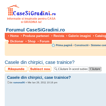
Informatie si inspiratie pentru CASA
si GRADINA ta!
Forumul CaseSiGradini.ro
Home
Produse parteneri
Revista
Galerie imagini
Catalog
Dictionar
Shop
Forum
Prima pagină
‹
Constructii
‹
Sisteme con
Casele din chirpici, case trainice?
Scrie un răspuns
Scrie un subiect
nou
Casele din chirpici, case trainice?
de
ramona06
» Mie Ian 26, 2011 10:16 pm