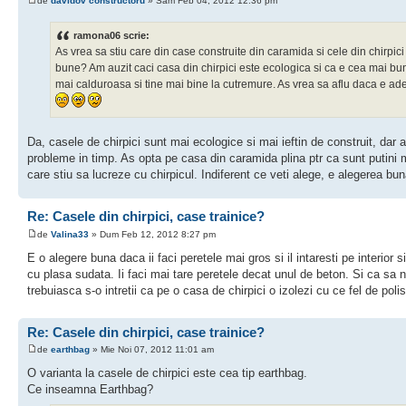
de
davidov constructoru
» Sâm Feb 04, 2012 12:36 pm
ramona06 scrie:
As vrea sa stiu care din case construite din caramida si cele din chirpici
bune? Am auzit caci casa din chirpici este ecologica si ca e cea mai b
mai calduroasa si tine mai bine la cutremure. As vrea sa aflu daca e ad
Da, casele de chirpici sunt mai ecologice si mai ieftin de construit, dar a
probleme in timp. As opta pe casa din caramida plina ptr ca sunt putini 
care stiu sa lucreze cu chirpicul. Indiferent ce veti alege, e alegerea bun
Re: Casele din chirpici, case trainice?
de
Valina33
» Dum Feb 12, 2012 8:27 pm
E o alegere buna daca ii faci peretele mai gros si il intaresti pe interior si
cu plasa sudata. Ii faci mai tare peretele decat unul de beton. Si ca sa 
trebuiasca s-o intretii ca pe o casa de chirpici o izolezi cu ce fel de polis
Re: Casele din chirpici, case trainice?
de
earthbag
» Mie Noi 07, 2012 11:01 am
O varianta la casele de chirpici este cea tip earthbag.
Ce inseamna Earthbag?