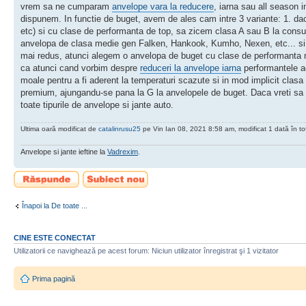
vrem sa ne cumparam
anvelope vara la reducere
, iarna sau all season
dispunem. In functie de buget, avem de ales cam intre 3 variante: 1. dac
etc) si cu clase de performanta de top, sa zicem clasa A sau B la consu
anvelopa de clasa medie gen Falken, Hankook, Kumho, Nexen, etc... si c
mai redus, atunci alegem o anvelopa de buget cu clase de performanta ma
ca atunci cand vorbim despre
reduceri la anvelope iarna
performantele ac
moale pentru a fi aderent la temperaturi scazute si in mod implicit cla
premium, ajungandu-se pana la G la anvelopele de buget. Daca vreti sa va
toate tipurile de anvelope si jante auto.
Ultima oară modificat de
catalinrusu25
pe Vin Ian 08, 2021 8:58 am, modificat 1 dată în tot
Anvelope si jante ieftine la
Vadrexim
.
Scrie un răspuns
Scrie un subiect
nou
Înapoi la De toate ...
CINE ESTE CONECTAT
Utilizatorii ce navighează pe acest forum: Niciun utilizator înregistrat şi 1 vizitator
Prima pagină