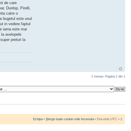
ii de care
r, Dunlop, Pirelli,
nta catre o
a bugetul este unul
t in vedere faptul
e iarna este mai
 la avelopele
super preturi la
1 mesaj • Pagina
1
din
1
Echipa
•
Şterge toate cookie-urile forumului
• Ora este UTC + 2