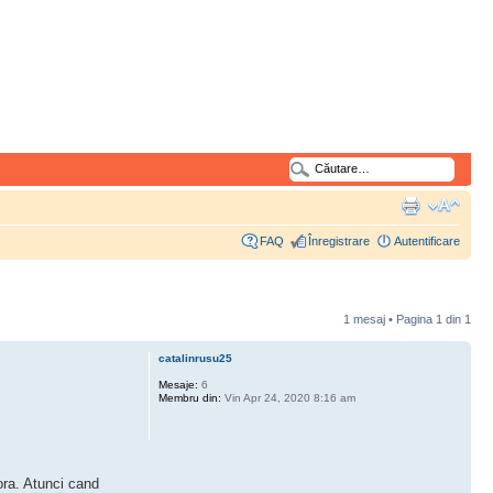
FAQ
Înregistrare
Autentificare
1 mesaj • Pagina
1
din
1
catalinrusu25
Mesaje:
6
Membru din:
Vin Apr 24, 2020 8:16 am
ora. Atunci cand