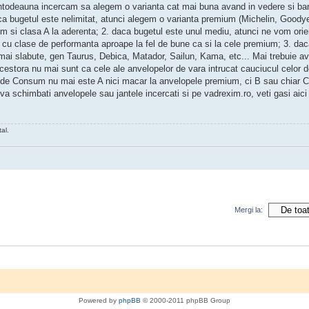
 intodeauna incercam sa alegem o varianta cat mai buna avand in vedere si ban
a bugetul este nelimitat, atunci alegem o varianta premium (Michelin, Goodyea
m si clasa A la aderenta; 2. daca bugetul este unul mediu, atunci ne vom orie
u clase de performanta aproape la fel de bune ca si la cele premium; 3. dac
i slabute, gen Taurus, Debica, Matador, Sailun, Kama, etc... Mai trebuie avu
estora nu mai sunt ca cele ale anvelopelor de vara intrucat cauciucul celor d
sa de Consum nu mai este A nici macar la anvelopele premium, ci B sau chiar C
 schimbati anvelopele sau jantele incercati si pe vadrexim.ro, veti gasi aici 
al.
Mergi la:
Powered by
phpBB
© 2000-2011 phpBB Group