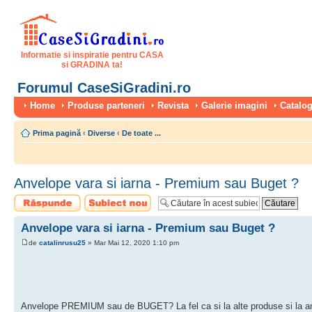
Informatie si inspiratie pentru CASA
si GRADINA ta!
Forumul CaseSiGradini.ro
Home
Produse parteneri
Revista
Galerie imagini
Catalog
Prima pagină
‹
Diverse
‹
De toate ...
Anvelope vara si iarna - Premium sau Buget ?
Scrie un răspuns
Scrie un subiect
nou
Anvelope vara si iarna - Premium sau Buget ?
de
catalinrusu25
» Mar Mai 12, 2020 1:10 pm
Anvelope PREMIUM sau de BUGET? La fel ca si la alte produse si la anvel