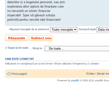
datoriilor și a bugetului personal, sau prin
explorarea altor opțiuni de finanțare care
nu necesită un istoric financiar
impecabil. Sper să găsești soluția
potrivită pentru nevoile tale financiare!
Afişează mesajele de la anteriorul:
Sortează după
Scrie un răspuns
Scrie un subiect
nou
Înapoi la De toate ...
Mergi la:
CINE ESTE CONECTAT
Utilizatorii ce navighează pe acest forum: Niciun utilizator înregistrat şi 1 vizitator
Echipa
•
Şterge toa
Prima pagină
Powered by
phpBB
© 2000-2011 phpBB Gro