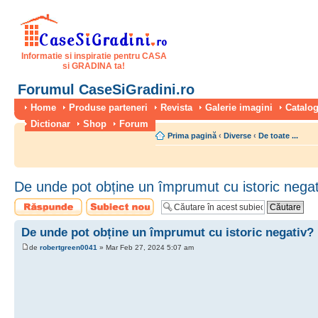
Informatie si inspiratie pentru CASA
si GRADINA ta!
Forumul CaseSiGradini.ro
Home
Produse parteneri
Revista
Galerie imagini
Catalog
Dictionar
Shop
Forum
Prima pagină
‹
Diverse
‹
De toate ...
De unde pot obține un împrumut cu istoric negat
Scrie un răspuns
Scrie un subiect
nou
De unde pot obține un împrumut cu istoric negativ?
de
robertgreen0041
» Mar Feb 27, 2024 5:07 am