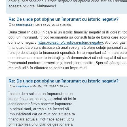
chiar și persoanelor cu istoric negativ? Aș aprecia orice sfat sau recom
această privință. Mulțumesc!
Re: De unde pot obține un împrumut cu istoric negativ?
de
danileigh13
» Mar Feb 27, 2024 5:25 am
Buna ziua! În cazul în care ai un istoric financiar negativ și îți dorești to
obții un împrumut, îți pot recomanda să consulți lista de banci care acor
cu istoric negativ
https://crezu.ro/credit-cu-istoric-negativ/
. Aici poți găsi 
financiare care sunt dispuse să analizeze și să ofere soluții personalizat
funcție de situația ta financiară specifică. Este important să fii transpare
comunicarea cu aceste instituții și să demonstrezi că ești capabil să r
împrumutul conform termenilor și condițiilor stabilite. Sper să găsești a
resursă utilă în căutarea ta pentru un împrumut!
Re: De unde pot obține un împrumut cu istoric negativ?
de
tonyblaze
» Mar Feb 27, 2024 5:38 am
Înainte de a solicita un împrumut cu un
istoric financiar negativ, ar trebui să iei în
considerare câteva aspecte importante.
În primul rând, ar trebui să încerci să
îmbunătățești cât de mult poți situația ta
financiară actuală. Poți face acest lucru
prin stabilirea unui plan de gestionare a