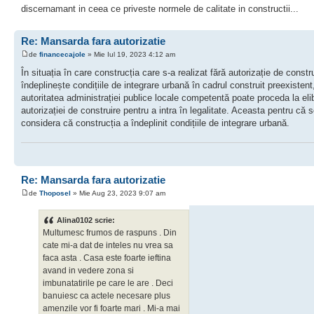
discernamant in ceea ce priveste normele de calitate in constructii...
Re: Mansarda fara autorizatie
de
financecajole
» Mie Iul 19, 2023 4:12 am
În situația în care construcția care s-a realizat fără autorizație de constr
îndeplinește condițiile de integrare urbană în cadrul construit preexistent
autoritatea administrației publice locale competentă poate proceda la eli
autorizației de construire pentru a intra în legalitate. Aceasta pentru că 
considera că construcția a îndeplinit condițiile de integrare urbană.
Re: Mansarda fara autorizatie
de
Thoposel
» Mie Aug 23, 2023 9:07 am
Alina0102 scrie:
Multumesc frumos de raspuns . Din
cate mi-a dat de inteles nu vrea sa
faca asta . Casa este foarte ieftina
avand in vedere zona si
imbunatatirile pe care le are . Deci
banuiesc ca actele necesare plus
amenzile vor fi foarte mari . Mi-a mai