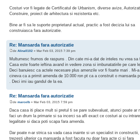
Costuri vor fi legate de Certificatul de Urbanism, diverse avize, Autoriza
Construire, proiect de arhitectura si rezistenta etc.
Bine ar fi sa le suporte proprietarul actual, practic a fost decizia lui sa
construiasca fara autorizatie.
Re: Mansarda fara autorizatie
de
Alina0102
» Mar Feb 03, 2015 7:39 pm
Multumesc frumos de raspuns . Din cate mi-a dat de inteles nu vrea sa 
Casa este foarte ieftina avand in vedere zona si imbunatatirile pe care le
Deci banuiesc ca actele necesare plus amenzile vor fi foarte mari . Mi-
cineva ca a primit amenda de 10.000 ron pt ca a construit o mansarda p
. Deci imi iau gandul de la ea.
Re: Mansarda fara autorizatie
de
marcelb
» Mar Feb 03, 2015 7:59 pm
Daca casa iti place mult si pretul ti se pare subevaluat, atunci poate ar 
faci un drum la primarie si sa incerci sa afli exact ce costuri ai cu intrare
legalitate si daca poti scapa fara amenda.
Dar poate n-ar strica sa vada casa inainte si un specialist in constructii,
trezesti ulterior ca mansarda a fost facuta nu doar fara acte ci si fara