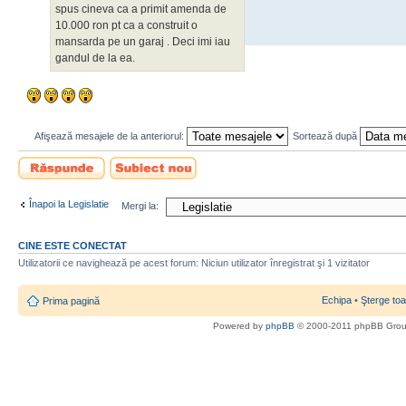
spus cineva ca a primit amenda de
10.000 ron pt ca a construit o
mansarda pe un garaj . Deci imi iau
gandul de la ea.
Afişează mesajele de la anteriorul:
Sortează după
Scrie un răspuns
Scrie un subiect
nou
Înapoi la Legislatie
Mergi la:
CINE ESTE CONECTAT
Utilizatorii ce navighează pe acest forum: Niciun utilizator înregistrat şi 1 vizitator
Echipa
•
Şterge toa
Prima pagină
Powered by
phpBB
© 2000-2011 phpBB Gro