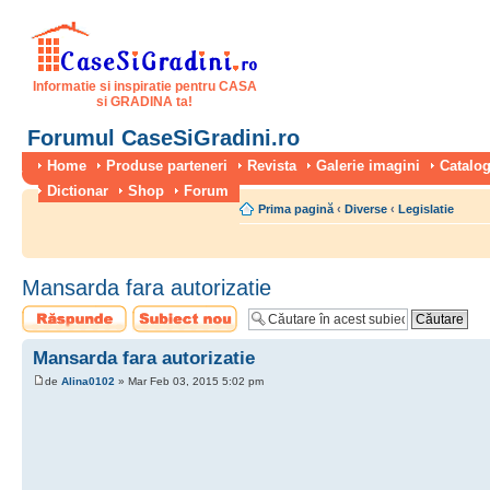
Informatie si inspiratie pentru CASA
si GRADINA ta!
Forumul CaseSiGradini.ro
Home
Produse parteneri
Revista
Galerie imagini
Catalog
Dictionar
Shop
Forum
Prima pagină
‹
Diverse
‹
Legislatie
Mansarda fara autorizatie
Scrie un răspuns
Scrie un subiect
nou
Mansarda fara autorizatie
de
Alina0102
» Mar Feb 03, 2015 5:02 pm