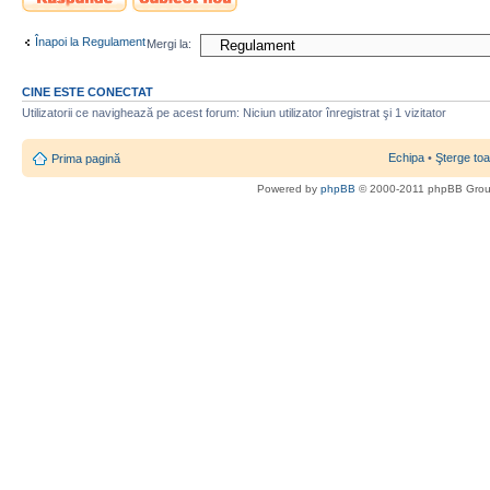
nou
Înapoi la Regulament
Mergi la:
CINE ESTE CONECTAT
Utilizatorii ce navighează pe acest forum: Niciun utilizator înregistrat şi 1 vizitator
Echipa
•
Şterge toa
Prima pagină
Powered by
phpBB
© 2000-2011 phpBB Gro