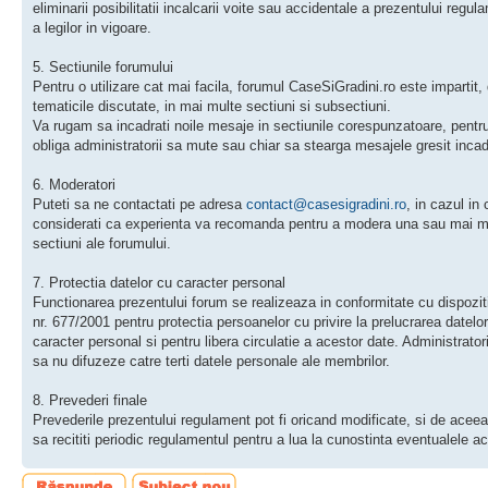
eliminarii posibilitatii incalcarii voite sau accidentale a prezentului regu
a legilor in vigoare.
5. Sectiunile forumului
Pentru o utilizare cat mai facila, forumul CaseSiGradini.ro este impartit,
tematicile discutate, in mai multe sectiuni si subsectiuni.
Va rugam sa incadrati noile mesaje in sectiunile corespunzatoare, pentr
obliga administratorii sa mute sau chiar sa stearga mesajele gresit incad
6. Moderatori
Puteti sa ne contactati pe adresa
contact@casesigradini.ro
, in cazul in 
considerati ca experienta va recomanda pentru a modera una sau mai m
sectiuni ale forumului.
7. Protectia datelor cu caracter personal
Functionarea prezentului forum se realizeaza in conformitate cu dispoziti
nr. 677/2001 pentru protectia persoanelor cu privire la prelucrarea datelo
caracter personal si pentru libera circulatie a acestor date. Administratori
sa nu difuzeze catre terti datele personale ale membrilor.
8. Prevederi finale
Prevederile prezentului regulament pot fi oricand modificate, si de acee
sa recititi periodic regulamentul pentru a lua la cunostinta eventualele act
Scrie un răspuns
Scrie un subiect