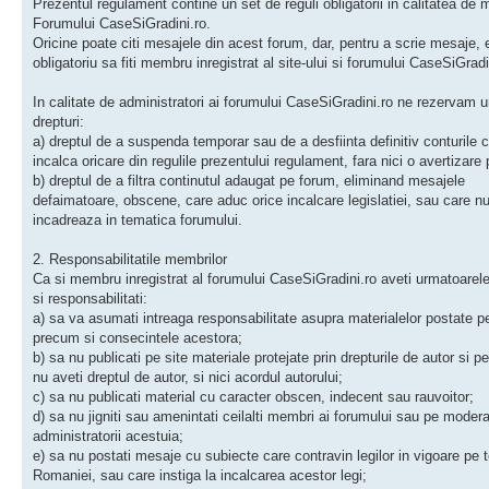
Prezentul regulament contine un set de reguli obligatorii in calitatea de
Forumului CaseSiGradini.ro.
Oricine poate citi mesajele din acest forum, dar, pentru a scrie mesaje, 
obligatoriu sa fiti membru inregistrat al site-ului si forumului CaseSiGradi
In calitate de administratori ai forumului CaseSiGradini.ro ne rezervam 
drepturi:
a) dreptul de a suspenda temporar sau de a desfiinta definitiv conturile 
incalca oricare din regulile prezentului regulament, fara nici o avertizare 
b) dreptul de a filtra continutul adaugat pe forum, eliminand mesajele
defaimatoare, obscene, care aduc orice incalcare legislatiei, sau care n
incadreaza in tematica forumului.
2. Responsabilitatile membrilor
Ca si membru inregistrat al forumului CaseSiGradini.ro aveti urmatoarele 
si responsabilitati:
a) sa va asumati intreaga responsabilitate asupra materialelor postate pe
precum si consecintele acestora;
b) sa nu publicati pe site materiale protejate prin drepturile de autor si p
nu aveti dreptul de autor, si nici acordul autorului;
c) sa nu publicati material cu caracter obscen, indecent sau rauvoitor;
d) sa nu jigniti sau amenintati ceilalti membri ai forumului sau pe moderat
administratorii acestuia;
e) sa nu postati mesaje cu subiecte care contravin legilor in vigoare pe te
Romaniei, sau care instiga la incalcarea acestor legi;