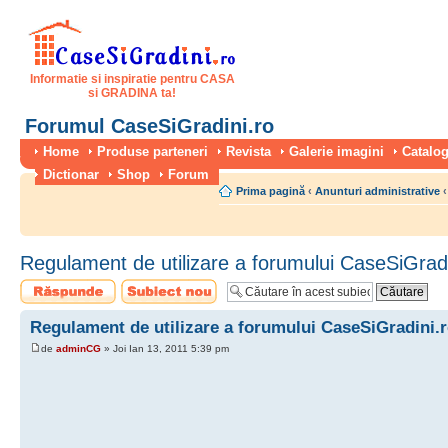
Informatie si inspiratie pentru CASA
si GRADINA ta!
Forumul CaseSiGradini.ro
Home
Produse parteneri
Revista
Galerie imagini
Catalog
Dictionar
Shop
Forum
Prima pagină
‹
Anunturi administrative
‹
Regulament de utilizare a forumului CaseSiGradi
Scrie un răspuns
Scrie un subiect
nou
Regulament de utilizare a forumului CaseSiGradini.
de
adminCG
» Joi Ian 13, 2011 5:39 pm