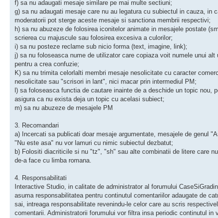
f) sa nu adaugati mesaje similare pe mai multe sectiuni;
g) sa nu adaugati mesaje care nu au legatura cu subiectul in cauza, in c
moderatorii pot sterge aceste mesaje si sanctiona membrii respectivi;
h) sa nu abuzeze de folosirea iconitelor animate in mesajele postate (sm
scrierea cu majuscule sau folosirea excesiva a culorilor;
i) sa nu posteze reclame sub nicio forma (text, imagine, link);
j) sa nu foloseasca nume de utilizator care copiaza voit numele unui alt ut
pentru a crea confuzie;
K) sa nu trimita celorlalti membri mesaje nesolicitate cu caracter comerc
nesolicitate sau "scrisori in lant", nici macar prin intermediul PM;
l) sa foloseasca functia de cautare inainte de a deschide un topic nou, p
asigura ca nu exista deja un topic cu acelasi subiect;
m) sa nu abuzeze de mesajele PM
3. Recomandari
a) Incercati sa publicati doar mesaje argumentate, mesajele de genul "A
"Nu este asa" nu vor lamuri cu nimic subiectul dezbatut;
b) Folositi diacriticile si nu "tz", "sh" sau alte combinatii de litere care n
de-a face cu limba romana.
4. Responsabilitati
Interactive Studio, in calitate de administrator al forumului CaseSiGradini
asuma responsabilitatea pentru continutul comentariilor adaugate de ca
sai, intreaga responsabilitate revenindu-le celor care au scris respective
comentarii. Administratorii forumului vor filtra insa periodic continutul in