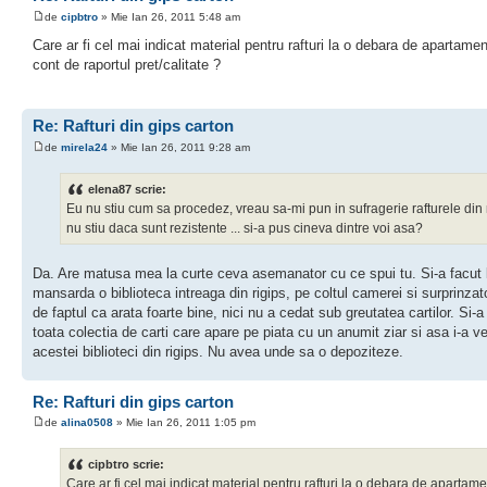
de
cipbtro
» Mie Ian 26, 2011 5:48 am
Care ar fi cel mai indicat material pentru rafturi la o debara de apartamen
cont de raportul pret/calitate ?
Re: Rafturi din gips carton
de
mirela24
» Mie Ian 26, 2011 9:28 am
elena87 scrie:
Eu nu stiu cum sa procedez, vreau sa-mi pun in sufragerie rafturele din r
nu stiu daca sunt rezistente ... si-a pus cineva dintre voi asa?
Da. Are matusa mea la curte ceva asemanator cu ce spui tu. Si-a facut 
mansarda o biblioteca intreaga din rigips, pe coltul camerei si surprinzato
de faptul ca arata foarte bine, nici nu a cedat sub greutatea cartilor. Si-
toata colectia de carti care apare pe piata cu un anumit ziar si asa i-a ve
acestei biblioteci din rigips. Nu avea unde sa o depoziteze.
Re: Rafturi din gips carton
de
alina0508
» Mie Ian 26, 2011 1:05 pm
cipbtro scrie:
Care ar fi cel mai indicat material pentru rafturi la o debara de apartame