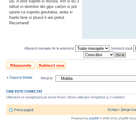
usi. A iesit superb si rezista. Am si eu 3
rafturi in dormitor din gips carton si pot
spune ca suporta greutatea, arata si
foarte bine si plusul il are pretul.
Recomand!
Afişează mesajele de la anteriorul:
Sortează după
Scrie un răspuns
Scrie un subiect
nou
Înapoi la Mobila
Mergi la:
CINE ESTE CONECTAT
Utilizatorii ce navighează pe acest forum: Niciun utilizator înregistrat şi 2 vizitatori
Echipa
•
Şterge toa
Prima pagină
Powered by
phpBB
© 2000-2011 phpBB Gro