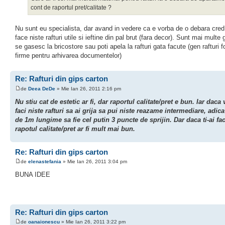
cont de raportul pret/calitate ?
Nu sunt eu specialista, dar avand in vedere ca e vorba de o debara cred
face niste rafturi utile si ieftine din pal brut (fara decor). Sunt mai multe 
se gasesc la bricostore sau poti apela la rafturi gata facute (gen rafturi f
firme pentru arhivarea documentelor)
Re: Rafturi din gips carton
de
Deea DeDe
» Mie Ian 26, 2011 2:16 pm
Nu stiu cat de estetic ar fi, dar raportul calitate/pret e bun. Iar daca 
faci niste rafturi sa ai grija sa pui niste reazame intermediare, adica 
de 1m lungime sa fie cel putin 3 puncte de sprijin. Dar daca ti-ai fa
rapotul calitate/pret ar fi mult mai bun.
Re: Rafturi din gips carton
de
elenastefania
» Mie Ian 26, 2011 3:04 pm
BUNA IDEE
Re: Rafturi din gips carton
de
oanaionescu
» Mie Ian 26, 2011 3:22 pm