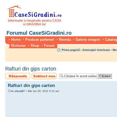
Informatie si inspiratie pentru CASA
si GRADINA ta!
Forumul CaseSiGradini.ro
Home
Produse parteneri
Revista
Galerie imagini
Catalog
Dictionar
Shop
Forum
Prima pagină
‹
Amenajari interioare
‹
Mo
Rafturi din gips carton
Scrie un răspuns
Scrie un subiect
nou
Rafturi din gips carton
de
elena87
» Mie Ian 26, 2011 5:12 am