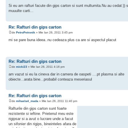
Si eu am rafturi facute din gips carton si sunt multumita.Nu au cedat:)) 
muuulte carti...
Re: Rafturi din gips carton
de
PetroPetronik
» Mie Ian 26, 2011 3:45 pm
mi se pare buna ideea..nu cedeaza plus ca are si aspectul placut
Re: Rafturi din gips carton
de
micki23
» Mie Ian 26, 2011 4:16 pm
am vazut si eu la cineva dar in camera de oaspeti ....pt plasma si alte
obiecte...arata bine...probabil conteaza meseriasul
Re: Rafturi din gips carton
de
mihaela4_mada
» Mie Ian 26, 2011 11:40 pm
Rafturile din gips carton sunt foarte
rezistente si ieftine. Prietenul meu este
rigipsar si a avut o lucrare unde a facut
un sifonier din rigips, bineinteles afara de