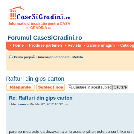
Informatie si inspiratie pentru CASA
si GRADINA ta!
Forumul CaseSiGradini.ro
Home
Produse parteneri
Revista
Galerie imagini
Catalog
Prima pagină
‹
Amenajari interioare
‹
Mobila
Rafturi din gips carton
Scrie un răspuns
Scrie un subiect
nou
Re: Rafturi din gips carton
de
olaeru
» Mie Mar 07, 2012 10:37 pm
parerea mea este ca dezavantajul la aceste rafturi este ca sunt fixe si nu 