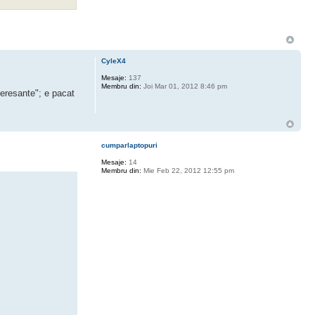
CyleX4
Mesaje:
137
Membru din:
Joi Mar 01, 2012 8:46 pm
teresante"; e pacat
cumparlaptopuri
Mesaje:
14
Membru din:
Mie Feb 22, 2012 12:55 pm