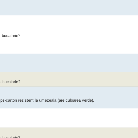
t.bucatarie?
pt.bucatarie?
ips-carton rezistent la umezeala (are culoarea verde).
pt.bucatarie?