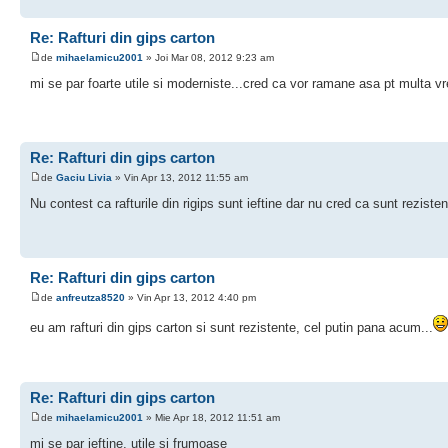
Re: Rafturi din gips carton
de
mihaelamicu2001
» Joi Mar 08, 2012 9:23 am
mi se par foarte utile si moderniste...cred ca vor ramane asa pt multa v
Re: Rafturi din gips carton
de
Gaciu Livia
» Vin Apr 13, 2012 11:55 am
Nu contest ca rafturile din rigips sunt ieftine dar nu cred ca sunt rezistent
Re: Rafturi din gips carton
de
anfreutza8520
» Vin Apr 13, 2012 4:40 pm
eu am rafturi din gips carton si sunt rezistente, cel putin pana acum...
Re: Rafturi din gips carton
de
mihaelamicu2001
» Mie Apr 18, 2012 11:51 am
mi se par ieftine, utile si frumoase