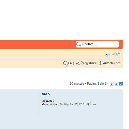
FAQ
Înregistrare
Autentificare
30 mesaje •
Pagina
3
din
3
•
1
2
3
olaeru
Mesaje:
2
Membru din:
Mie Mar 07, 2012 10:33 pm