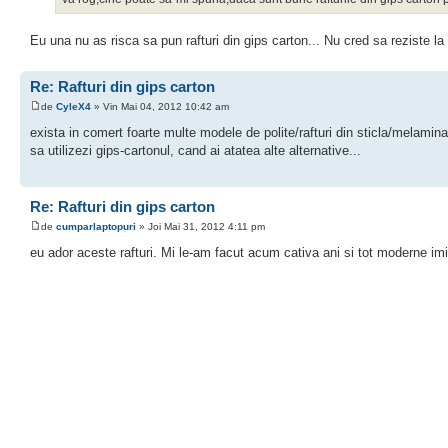
Eu una nu as risca sa pun rafturi din gips carton... Nu cred sa reziste la 
Re: Rafturi din gips carton
de
CyleX4
» Vin Mai 04, 2012 10:42 am
exista in comert foarte multe modele de polite/rafturi din sticla/melamin
sa utilizezi gips-cartonul, cand ai atatea alte alternative...
Re: Rafturi din gips carton
de
cumparlaptopuri
» Joi Mai 31, 2012 4:11 pm
eu ador aceste rafturi. Mi le-am facut acum cativa ani si tot moderne imi