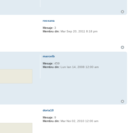
rocxana
Mesaje:
3
Membru din:
Mar Sep 20, 2011 8:18 pm
marcelb
Mesaje:
459
Membru din:
Lun Ian 14, 2008 12:00 am
doria10
Mesaje:
9
Membru din:
Mar Noi 02, 2010 12:00 am