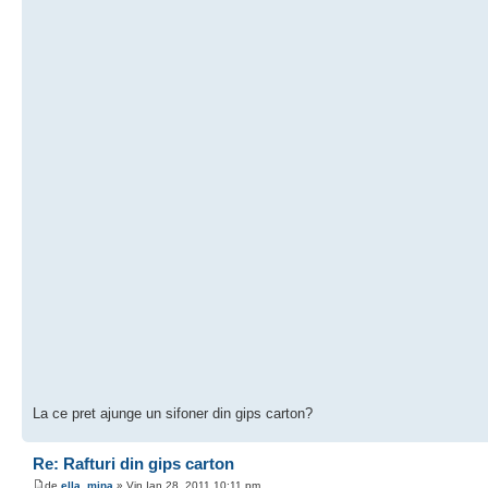
La ce pret ajunge un sifoner din gips carton?
Re: Rafturi din gips carton
de
ella_mina
» Vin Ian 28, 2011 10:11 pm