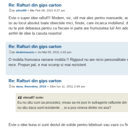
Re: Rafturi din gips carton
de
alirin99
» Mie Feb 09, 2011 9:37 am
Este o super idee raftul!!! Modern, sic, util mai ales pentru mansarde, a
isi au locul absolut toate obiectele mici, finute, care incarca mobilierul, 
nu te poti debarasa pentru ca fiecare in parte are frumusetea lui! Am ado
astfel de idee la casuta noastra!
Re: Rafturi din gips carton
de
dsdorinsuciu
» Joi Mai 05, 2011 1:42 pm
O mobila frumoasa ramane mobila !! Rigipsul nu are nicio personalitate 
rece. Propun pal, e mai scump si mai rezistent.
Re: Rafturi din gips carton
de
dana_florentina_2010
» Sâm Iun 11, 2011 2:46 am
elena87 scrie:
Eu nu stiu cum sa procedez, vreau sa-mi pun in sufragerie rafturele din r
nu stiu daca sunt rezistente ... si-a pus cineva dintre voi asa?
Este o idee buna si sunt destul de solide pentru bibelouri sau vaze cu flo