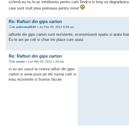
schimb eu nu le-as intrebuinta pentru carti fiindca in timp se degradeaza 
care sunt mult prea pretioase pentru mine!
Re: Rafturi din gips carton
de
anfreutza8520
» Joi Feb 09, 2012 9:09 am
rafturile din gips carton sunt rezistente, economisesti spatiu si arata foar
Eu le am pe colt si chiar imi place cum arata
Re: Rafturi din gips carton
de
asmin
» Lun Mar 05, 2012 1:28 pm
si eu am vazut la cineva rafturi din gips-
carton si avea puse pe ele numai carti si
erau rezistente si frumos facute