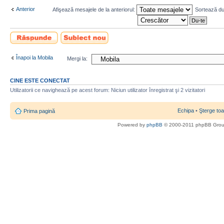
Anterior
Afişează mesajele de la anteriorul:
Sortează d
Scrie un răspuns
Scrie un subiect
nou
Înapoi la Mobila
Mergi la:
CINE ESTE CONECTAT
Utilizatorii ce navighează pe acest forum: Niciun utilizator înregistrat şi 2 vizitatori
Echipa
•
Şterge toa
Prima pagină
Powered by
phpBB
© 2000-2011 phpBB Gro