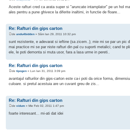
Aceste rafturi cred ca arata super si "aruncate intamplator" pe un hol ma
ales pentru a pune ghivece la diferite inaltimi, in functie de floare...
Re: Rafturi din gips carton
de
andu4bidden
» Sâm Ian 29, 2011 10:32 pm
sunt rezistente, e adevarat si ieftine (sa zicem..); mie mi se par un pic
mai practice mi se par niste rafturi din pal cu suporti metalici; cand te pl
ele, le poti demonta si muta usor, fara a lasa urme in pereti..
Re: Rafturi din gips carton
de
tipogen
» Lun Ian 31, 2011 3:09 pm
avantajul rafturilor din gips-carton este ca-i poti da orice forma, dimensi
culoare. si pretul acestuia are un cuvant greu de zis...
Re: Rafturi din gips carton
de
vidum
» Mie Feb 02, 2011 1:47 pm
foarte interesant... mi-ati dat idei