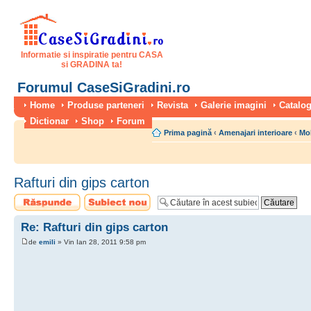
Informatie si inspiratie pentru CASA
si GRADINA ta!
Forumul CaseSiGradini.ro
Home
Produse parteneri
Revista
Galerie imagini
Catalog
Dictionar
Shop
Forum
Prima pagină
‹
Amenajari interioare
‹
Mo
Rafturi din gips carton
Scrie un răspuns
Scrie un subiect
nou
Re: Rafturi din gips carton
de
emili
» Vin Ian 28, 2011 9:58 pm