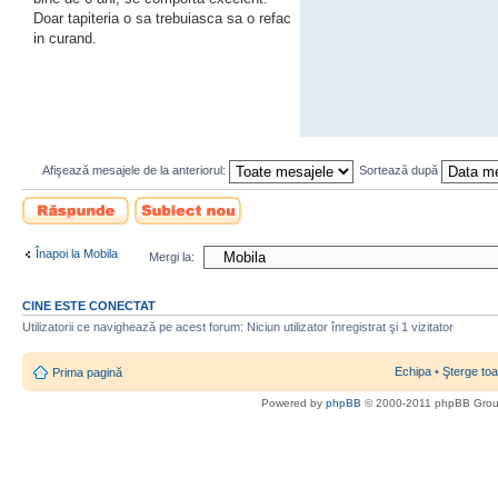
Doar tapiteria o sa trebuiasca sa o refac
in curand.
Afişează mesajele de la anteriorul:
Sortează după
Scrie un răspuns
Scrie un subiect
nou
Înapoi la Mobila
Mergi la:
CINE ESTE CONECTAT
Utilizatorii ce navighează pe acest forum: Niciun utilizator înregistrat şi 1 vizitator
Echipa
•
Şterge toa
Prima pagină
Powered by
phpBB
© 2000-2011 phpBB Gro