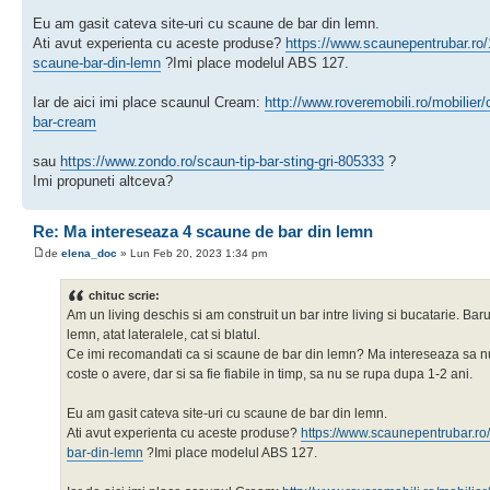
Eu am gasit cateva site-uri cu scaune de bar din lemn.
Ati avut experienta cu aceste produse?
https://www.scaunepentrubar.ro/
scaune-bar-din-lemn
?Imi place modelul ABS 127.
Iar de aici imi place scaunul Cream:
http://www.roveremobili.ro/mobilier/c
bar-cream
sau
https://www.zondo.ro/scaun-tip-bar-sting-gri-805333
?
Imi propuneti altceva?
Re: Ma intereseaza 4 scaune de bar din lemn
de
elena_doc
» Lun Feb 20, 2023 1:34 pm
chituc scrie:
Am un living deschis si am construit un bar intre living si bucatarie. Baru
lemn, atat lateralele, cat si blatul.
Ce imi recomandati ca si scaune de bar din lemn? Ma intereseaza sa 
coste o avere, dar si sa fie fiabile in timp, sa nu se rupa dupa 1-2 ani.
Eu am gasit cateva site-uri cu scaune de bar din lemn.
Ati avut experienta cu aceste produse?
https://www.scaunepentrubar.ro
bar-din-lemn
?Imi place modelul ABS 127.