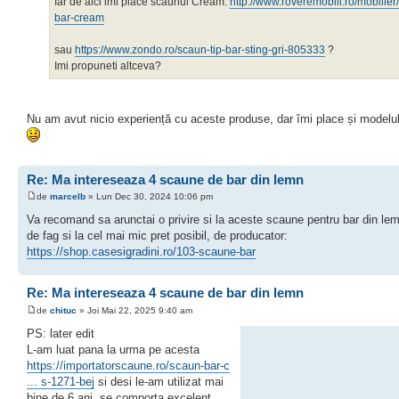
Iar de aici imi place scaunul Cream:
http://www.roveremobili.ro/mobilier/c
bar-cream
sau
https://www.zondo.ro/scaun-tip-bar-sting-gri-805333
?
Imi propuneti altceva?
Nu am avut nicio experiență cu aceste produse, dar îmi place și model
Re: Ma intereseaza 4 scaune de bar din lemn
de
marcelb
» Lun Dec 30, 2024 10:06 pm
Va recomand sa arunctai o privire si la aceste scaune pentru bar din le
de fag si la cel mai mic pret posibil, de producator:
https://shop.casesigradini.ro/103-scaune-bar
Re: Ma intereseaza 4 scaune de bar din lemn
de
chituc
» Joi Mai 22, 2025 9:40 am
PS: later edit
L-am luat pana la urma pe acesta
https://importatorscaune.ro/scaun-bar-c
... s-1271-bej
si desi le-am utilizat mai
bine de 6 ani, se comporta excelent.