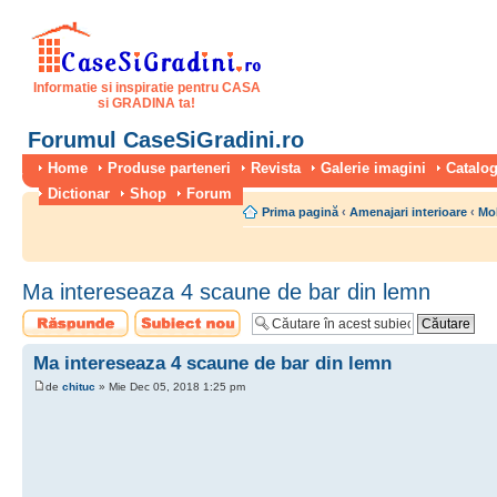
Informatie si inspiratie pentru CASA
si GRADINA ta!
Forumul CaseSiGradini.ro
Home
Produse parteneri
Revista
Galerie imagini
Catalog
Dictionar
Shop
Forum
Prima pagină
‹
Amenajari interioare
‹
Mo
Ma intereseaza 4 scaune de bar din lemn
Scrie un răspuns
Scrie un subiect
nou
Ma intereseaza 4 scaune de bar din lemn
de
chituc
» Mie Dec 05, 2018 1:25 pm