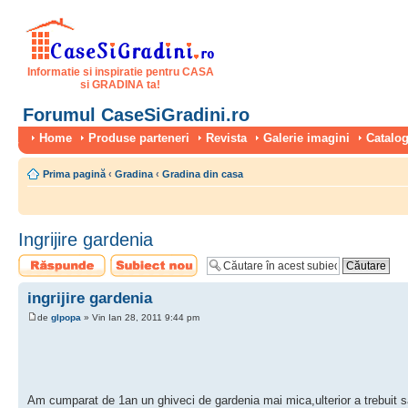
Informatie si inspiratie pentru CASA
si GRADINA ta!
Forumul CaseSiGradini.ro
Home
Produse parteneri
Revista
Galerie imagini
Catalog
Prima pagină
‹
Gradina
‹
Gradina din casa
Ingrijire gardenia
Scrie un răspuns
Scrie un subiect
nou
ingrijire gardenia
de
glpopa
» Vin Ian 28, 2011 9:44 pm
Am cumparat de 1an un ghiveci de gardenia mai mica,ulterior a trebuit s