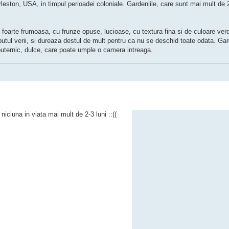
eston, USA, in timpul perioadei coloniale. Gardeniile, care sunt mai mult de 
foarte frumoasa, cu frunze opuse, lucioase, cu textura fina si de culoare ver
utul verii, si dureaza destul de mult pentru ca nu se deschid toate odata. Gard
uternic, dulce, care poate umple o camera intreaga.
iciuna in viata mai mult de 2-3 luni ::((