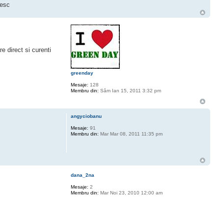
mesc
e direct si curenti
greenday
Mesaje:
128
Membru din:
Sâm Ian 15, 2011 3:32 pm
angyciobanu
Mesaje:
91
Membru din:
Mar Mar 08, 2011 11:35 pm
dana_2na
Mesaje:
2
Membru din:
Mar Noi 23, 2010 12:00 am