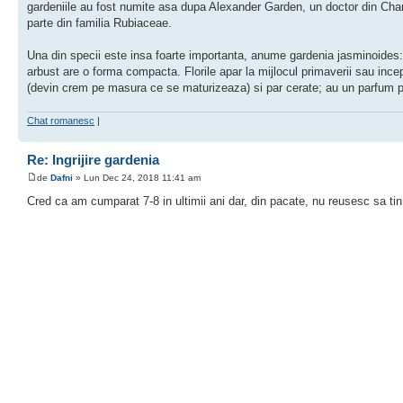
gardeniile au fost numite asa dupa Alexander Garden, un doctor din Charl
parte din familia Rubiaceae.
Una din specii este insa foarte importanta, anume gardenia jasminoides: 
arbust are o forma compacta. Florile apar la mijlocul primaverii sau incep
(devin crem pe masura ce se maturizeaza) si par cerate; au un parfum p
Chat romanesc
|
Re: Ingrijire gardenia
de
Dafni
» Lun Dec 24, 2018 11:41 am
Cred ca am cumparat 7-8 in ultimii ani dar, din pacate, nu reusesc sa tin n