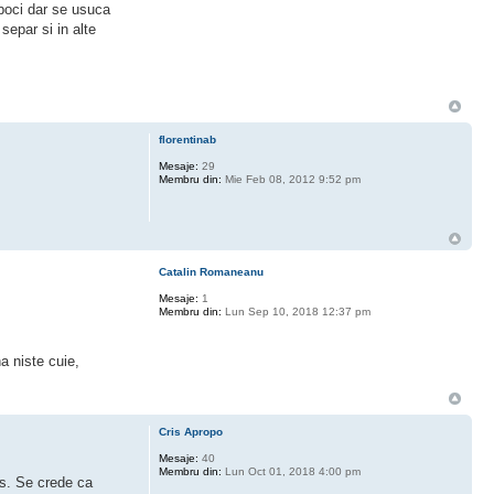
boboci dar se usuca
separ si in alte
florentinab
Mesaje:
29
Membru din:
Mie Feb 08, 2012 9:52 pm
Catalin Romaneanu
Mesaje:
1
Membru din:
Lun Sep 10, 2018 12:37 pm
a niste cuie,
Cris Apropo
Mesaje:
40
Membru din:
Lun Oct 01, 2018 4:00 pm
his. Se crede ca