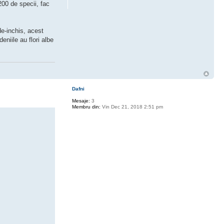
200 de specii, fac
de-inchis, acest
eniile au flori albe
Dafni
Mesaje:
3
Membru din:
Vin Dec 21, 2018 2:51 pm