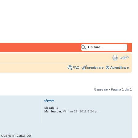
FAQ
Înregistrare
Autentificare
8 mesaje • Pagina
1
din
1
glpopa
Mesaje:
1
Membru din:
Vin Ian 28, 2011 9:24 pm
m dus-o in casa pe