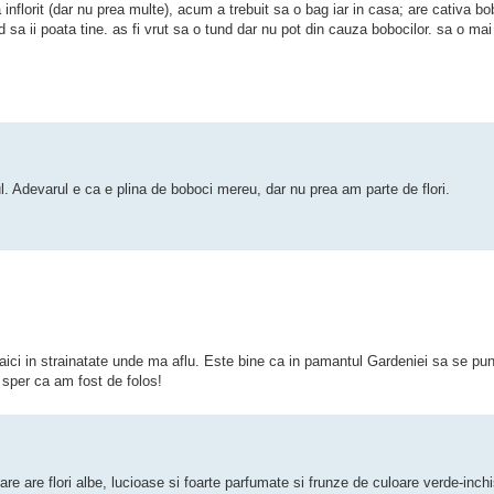
a inflorit (dar nu prea multe), acum a trebuit sa o bag iar in casa; are cativa 
d sa ii poata tine. as fi vrut sa o tund dar nu pot din cauza bobocilor. sa o mai 
l. Adevarul e ca e plina de boboci mereu, dar nu prea am parte de flori.
 aici in strainatate unde ma aflu. Este bine ca in pamantul Gardeniei sa se pun
i sper ca am fost de folos!
care are flori albe, lucioase si foarte parfumate si frunze de culoare verde-inc