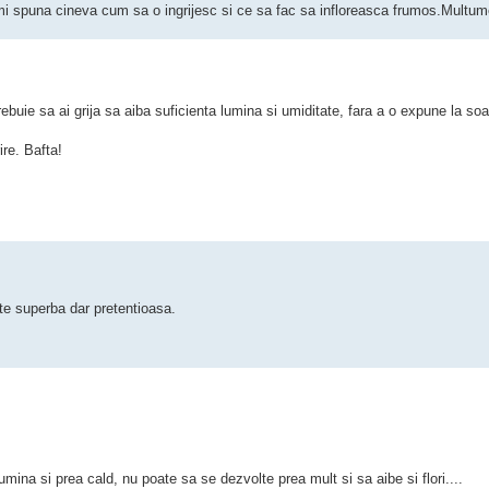
-mi spuna cineva cum sa o ingrijesc si ce sa fac sa infloreasca frumos.Multu
rebuie sa ai grija sa aiba suficienta lumina si umiditate, fara a o expune la soar
ire. Bafta!
te superba dar pretentioasa.
umina si prea cald, nu poate sa se dezvolte prea mult si sa aibe si flori....