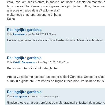
vara, insa, am scos-o afara, in soare si aer liber: s-a triplat ca marime, 
brusc.ce sa ii fac? i-am pus si ingrasaminte pt. plante cu flori, dar nu va
ghivece? o fi prea deasa? aglomerata?
multumesc si astept raspuns, o zi buna
Doina
Re: Ingrijire gardenia
de
florentinab
» Joi Apr 04, 2013 4:09 pm
Eu am o gardenie de cativa ani si e foarte chinuita. Mereu ii schimb locu
Re: Ingrijire gardenia
de
Catalin Romaneanu
» Lun Sep 10, 2018 12:45 pm
Buna ziua tuturor iubitorilor de plante.
Am sa va scriu mai pe scurt un secret al florii Gardenia. Un secret aflat
suruburi ruginite etc. Am inteles ca rugina ii face bine. Va salut pe toti s
Re: Ingrijire gardenia
de
Cris Apropo
» Lun Oct 01, 2018 4:12 pm
Gardenia este un arbust preferat de multi gradinari si iubitori de plante, 