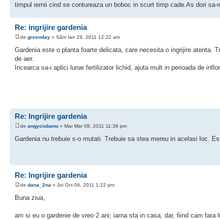
timpul iernii cind se contureaza un boboc in scurt timp cade.As dori sa
Re: ingrijire gardenia
de
greenday
» Sâm Ian 29, 2011 12:22 am
Gardenia este o planta foarte delicata, care necesita o ingrijire atenta. T
de aer.
Incearca sa-i aplici lunar fertilizator lichid, ajuta mult in perioada de inflor
Re: Ingrijire gardenia
de
angyciobanu
» Mar Mar 08, 2011 11:38 pm
Gardenia nu trebuie s-o mutati. Trebuie sa stea mereu in acelasi loc. Es
Re: Ingrijire gardenia
de
dana_2na
» Joi Oct 06, 2011 1:22 pm
Buna ziua,
am si eu o gardenie de vreo 2 ani; iarna sta in casa, dar, fiind cam fara l