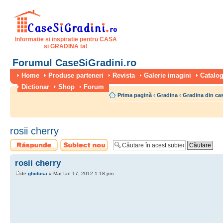
Informatie si inspiratie pentru CASA
si GRADINA ta!
Forumul CaseSiGradini.ro
Home
Produse parteneri
Revista
Galerie imagini
Catalog
Dictionar
Shop
Forum
Prima pagină
‹
Gradina
‹
Gradina din ca
rosii cherry
Scrie un răspuns
Scrie un subiect
nou
rosii cherry
de
ghidusa
» Mar Ian 17, 2012 1:18 pm