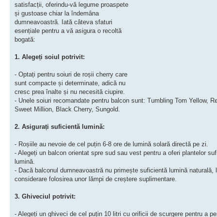
satisfacții, oferindu-vă legume proaspete
și gustoase chiar la îndemâna
dumneavoastră. Iată câteva sfaturi
esențiale pentru a vă asigura o recoltă
bogată:
1. Alegeți soiul potrivit:
- Optați pentru soiuri de roșii cherry care
sunt compacte și determinate, adică nu
cresc prea înalte și nu necesită ciupire.
- Unele soiuri recomandate pentru balcon sunt: Tumbling Tom Yellow, R
Sweet Million, Black Cherry, Sungold.
2. Asigurați suficientă lumină:
- Roșiile au nevoie de cel puțin 6-8 ore de lumină solară directă pe zi.
- Alegeți un balcon orientat spre sud sau vest pentru a oferi plantelor suf
lumină.
- Dacă balconul dumneavoastră nu primește suficientă lumină naturală, l
considerare folosirea unor lămpi de creștere suplimentare.
3. Ghiveciul potrivit:
- Alegeți un ghiveci de cel puțin 10 litri cu orificii de scurgere pentru a p