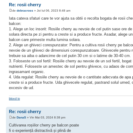
Re: rosii cherry
de
debracross
» Joi Iul 06, 2023 8:48 am
Iata cateva sfaturi care te vor ajuta sa obtii o recolta bogata de rosii che
balcon:
1. Alege un loc insorit: Rosiile cherry au nevoie de cel putin sase ore de
solara directa pe zi pentru a creste si a produce fructe. Asadar, alege un
balcon care primeste multa lumina solara.
2. Alege un ghiveci corespunzator: Pentru a cultiva rosii cherry pe balco
nevoie de un ghiveci de dimensiuni corespunzatoare. Ghivecele pentru r
trebuie sa aiba o adancime de cel putin 30 cm si o latime de 30-40 cm.
3. Foloseste un sol fertil: Rosiile cherry au nevoie de un sol fertil, bogat 
nutrienti. Foloseste un amestec de sol pentru ghivece, cu adaos de co
ingrasamant organic.
4. Uda regulat: Rosiile cherry au nevoie de o cantitate adecvata de apa 
creste si a produce fructe. Uda ghivecele regulat, pastrand solul umed, 
excesiv de ud.
bloxd io
Re: rosii cherry
de
DanaS
» Vin Mai 03, 2024 8:38 pm
Cultivarea roșiilor cherry pe balcon poate
fi o experiență distractivă și plină de