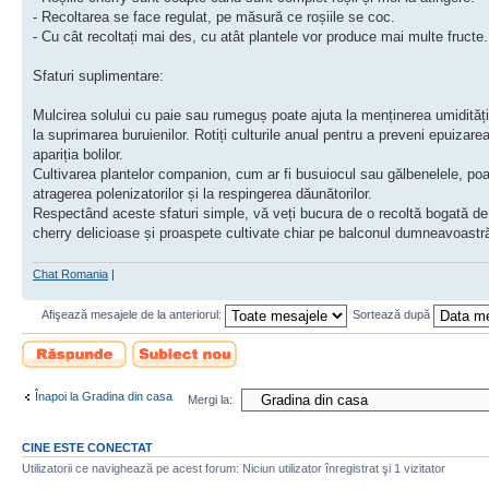
- Recoltarea se face regulat, pe măsură ce roșiile se coc.
- Cu cât recoltați mai des, cu atât plantele vor produce mai multe fructe.
Sfaturi suplimentare:
Mulcirea solului cu paie sau rumeguș poate ajuta la menținerea umidității
la suprimarea buruienilor. Rotiți culturile anual pentru a preveni epuizarea
apariția bolilor.
Cultivarea plantelor companion, cum ar fi busuiocul sau gălbenelele, poa
atragerea polenizatorilor și la respingerea dăunătorilor.
Respectând aceste sfaturi simple, vă veți bucura de o recoltă bogată de 
cherry delicioase și proaspete cultivate chiar pe balconul dumneavoastr
Chat Romania
|
Afişează mesajele de la anteriorul:
Sortează după
Scrie un răspuns
Scrie un subiect
nou
Înapoi la Gradina din casa
Mergi la:
CINE ESTE CONECTAT
Utilizatorii ce navighează pe acest forum: Niciun utilizator înregistrat şi 1 vizitator