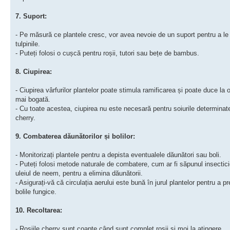
7. Suport:
- Pe măsură ce plantele cresc, vor avea nevoie de un suport pentru a le
tulpinile.
- Puteți folosi o cușcă pentru roșii, tutori sau bețe de bambus.
8. Ciupirea:
- Ciupirea vârfurilor plantelor poate stimula ramificarea și poate duce la o
mai bogată.
- Cu toate acestea, ciupirea nu este necesară pentru soiurile determinate
cherry.
9. Combaterea dăunătorilor și bolilor:
- Monitorizați plantele pentru a depista eventualele dăunători sau boli.
- Puteți folosi metode naturale de combatere, cum ar fi săpunul insectic
uleiul de neem, pentru a elimina dăunătorii.
- Asigurați-vă că circulația aerului este bună în jurul plantelor pentru a p
bolile fungice.
10. Recoltarea:
- Roșiile cherry sunt coapte când sunt complet roșii și moi la atingere.