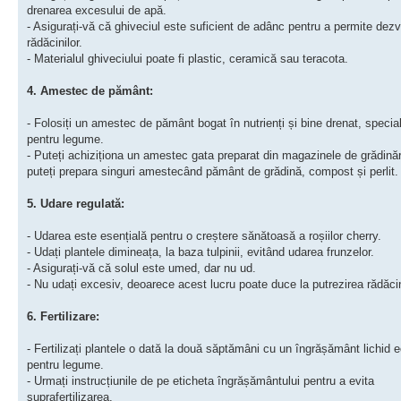
drenarea excesului de apă.
- Asigurați-vă că ghiveciul este suficient de adânc pentru a permite dezv
rădăcinilor.
- Materialul ghiveciului poate fi plastic, ceramică sau teracota.
4. Amestec de pământ:
- Folosiți un amestec de pământ bogat în nutrienți și bine drenat, speci
pentru legume.
- Puteți achiziționa un amestec gata preparat din magazinele de grădinări
puteți prepara singuri amestecând pământ de grădină, compost și perlit.
5. Udare regulată:
- Udarea este esențială pentru o creștere sănătoasă a roșiilor cherry.
- Udați plantele dimineața, la baza tulpinii, evitând udarea frunzelor.
- Asigurați-vă că solul este umed, dar nu ud.
- Nu udați excesiv, deoarece acest lucru poate duce la putrezirea rădăcin
6. Fertilizare:
- Fertilizați plantele o dată la două săptămâni cu un îngrășământ lichid ec
pentru legume.
- Urmați instrucțiunile de pe eticheta îngrășământului pentru a evita
suprafertilizarea.