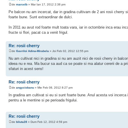
de
marcelb
» Mar Ian 17, 2012 2:38 pm
Pe balcon nu am incercat, dar in gradina cultivam de 2 ani rosii cherry s
foarte bune. Sunt extraordinar de dulci.
In 2011 au avut rod foarte mult toata vara, iar in octombrie inca erau inc
fructe si flori, pacat ca a venit frigul.
Re: rosii cherry
de
Gavriloi Adina-Mirabela
» Joi Feb 02, 2012 12:55 pm
Nu am cultivat nici in gradina si nu am auzit nici de rosii cherry in balco
ideea nu e rea. Ma bucur sa aud ca se poate si ma alatur cererii de a pr
sfaturi in acest sens!
Re: rosii cherry
de
angyciobanu
» Mie Feb 08, 2012 8:27 pm
In gradina am cultivat si eu si sunt foarte bune. Anul acesta voi incerca 
pentru a le mentine si pe perioada frigului.
Re: rosii cherry
de
biluta28
» Dum Feb 12, 2012 4:59 pm