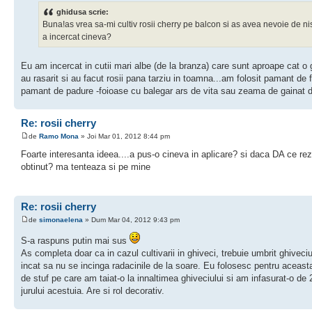
ghidusa scrie:
Buna!as vrea sa-mi cultiv rosii cherry pe balcon si as avea nevoie de nist
a incercat cineva?
Eu am incercat in cutii mari albe (de la branza) care sunt aproape cat o 
au rasarit si au facut rosii pana tarziu in toamna...am folosit pamant de f
pamant de padure -foioase cu balegar ars de vita sau zeama de gainat 
Re: rosii cherry
de
Ramo Mona
» Joi Mar 01, 2012 8:44 pm
Foarte interesanta ideea....a pus-o cineva in aplicare? si daca DA ce rez
obtinut? ma tenteaza si pe mine
Re: rosii cherry
de
simonaelena
» Dum Mar 04, 2012 9:43 pm
S-a raspuns putin mai sus
As completa doar ca in cazul cultivarii in ghiveci, trebuie umbrit ghiveciul
incat sa nu se incinga radacinile de la soare. Eu folosesc pentru aceasta
de stuf pe care am taiat-o la innaltimea ghiveciului si am infasurat-o de 2
jurului acestuia. Are si rol decorativ.