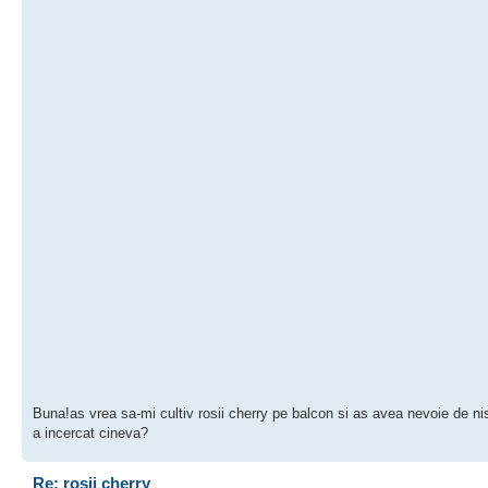
Buna!as vrea sa-mi cultiv rosii cherry pe balcon si as avea nevoie de nis
a incercat cineva?
Re: rosii cherry