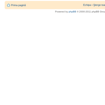
Echipa
•
Şterge toa
Prima pagină
Powered by
phpBB
© 2000-2011 phpBB Gro