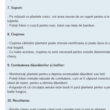
7. Suport:
- Pe măsură ce plantele cresc, vor avea nevoie de un suport pentru a le
tulpinile.
- Puteți folosi o cușcă pentru roșii, tutori sau bețe de bambus.
8. Ciupirea:
- Ciupirea vârfurilor plantelor poate stimula ramificarea și poate duce la o
mai bogată.
- Cu toate acestea, ciupirea nu este necesară pentru soiurile determinate
cherry.
9. Combaterea dăunătorilor și bolilor:
- Monitorizați plantele pentru a depista eventualele dăunători sau boli.
- Puteți folosi metode naturale de combatere, cum ar fi săpunul insectic
uleiul de neem, pentru a elimina dăunătorii.
- Asigurați-vă că circulația aerului este bună în jurul plantelor pentru a p
bolile fungice.
10. Recoltarea:
- Roșiile cherry sunt coapte când sunt complet roșii și moi la atingere.