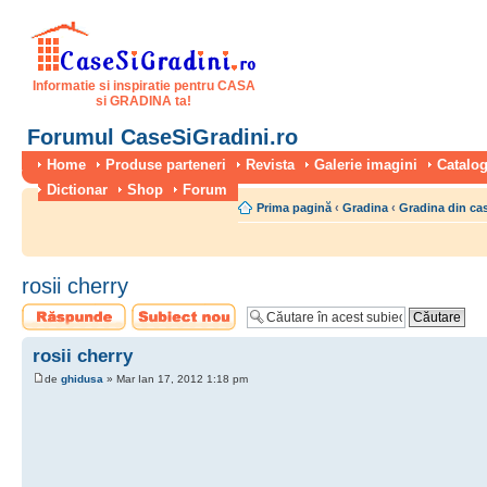
Informatie si inspiratie pentru CASA
si GRADINA ta!
Forumul CaseSiGradini.ro
Home
Produse parteneri
Revista
Galerie imagini
Catalog
Dictionar
Shop
Forum
Prima pagină
‹
Gradina
‹
Gradina din ca
rosii cherry
Scrie un răspuns
Scrie un subiect
nou
rosii cherry
de
ghidusa
» Mar Ian 17, 2012 1:18 pm