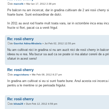
de
marcelb
» Mar Ian 17, 2012 2:38 pm
Pe balcon nu am incercat, dar in gradina cultivam de 2 ani rosii cherry s
foarte bune. Sunt extraordinar de dulci.
In 2011 au avut rod foarte mult toata vara, iar in octombrie inca erau inc
fructe si flori, pacat ca a venit frigul.
Re: rosii cherry
de
Gavriloi Adina-Mirabela
» Joi Feb 02, 2012 12:55 pm
Nu am cultivat nici in gradina si nu am auzit nici de rosii cherry in balco
ideea nu e rea. Ma bucur sa aud ca se poate si ma alatur cererii de a pr
sfaturi in acest sens!
Re: rosii cherry
de
angyciobanu
» Mie Feb 08, 2012 8:27 pm
In gradina am cultivat si eu si sunt foarte bune. Anul acesta voi incerca 
pentru a le mentine si pe perioada frigului.
Re: rosii cherry
de
biluta28
» Dum Feb 12, 2012 4:59 pm