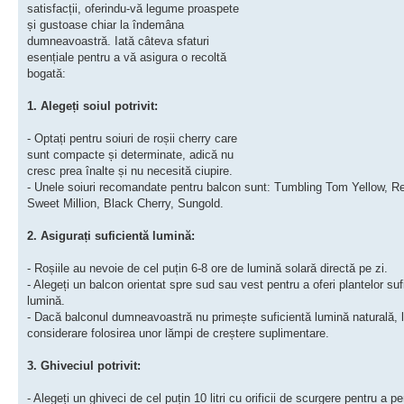
satisfacții, oferindu-vă legume proaspete
și gustoase chiar la îndemâna
dumneavoastră. Iată câteva sfaturi
esențiale pentru a vă asigura o recoltă
bogată:
1. Alegeți soiul potrivit:
- Optați pentru soiuri de roșii cherry care
sunt compacte și determinate, adică nu
cresc prea înalte și nu necesită ciupire.
- Unele soiuri recomandate pentru balcon sunt: Tumbling Tom Yellow, R
Sweet Million, Black Cherry, Sungold.
2. Asigurați suficientă lumină:
- Roșiile au nevoie de cel puțin 6-8 ore de lumină solară directă pe zi.
- Alegeți un balcon orientat spre sud sau vest pentru a oferi plantelor suf
lumină.
- Dacă balconul dumneavoastră nu primește suficientă lumină naturală, l
considerare folosirea unor lămpi de creștere suplimentare.
3. Ghiveciul potrivit:
- Alegeți un ghiveci de cel puțin 10 litri cu orificii de scurgere pentru a p