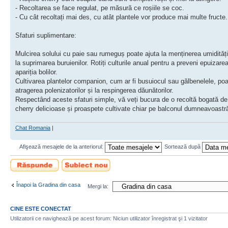
- Recoltarea se face regulat, pe măsură ce roșiile se coc.
- Cu cât recoltați mai des, cu atât plantele vor produce mai multe fructe.
Sfaturi suplimentare:
Mulcirea solului cu paie sau rumeguș poate ajuta la menținerea umidității
la suprimarea buruienilor. Rotiți culturile anual pentru a preveni epuizarea
apariția bolilor.
Cultivarea plantelor companion, cum ar fi busuiocul sau gălbenelele, poa
atragerea polenizatorilor și la respingerea dăunătorilor.
Respectând aceste sfaturi simple, vă veți bucura de o recoltă bogată de 
cherry delicioase și proaspete cultivate chiar pe balconul dumneavoastr
Chat Romania
|
Afişează mesajele de la anteriorul:
Sortează după
Scrie un răspuns
Scrie un subiect
nou
Înapoi la Gradina din casa
Mergi la:
CINE ESTE CONECTAT
Utilizatorii ce navighează pe acest forum: Niciun utilizator înregistrat şi 1 vizitator