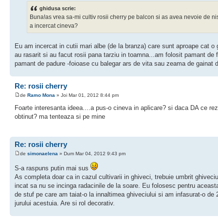
ghidusa scrie:
Buna!as vrea sa-mi cultiv rosii cherry pe balcon si as avea nevoie de nist
a incercat cineva?
Eu am incercat in cutii mari albe (de la branza) care sunt aproape cat o 
au rasarit si au facut rosii pana tarziu in toamna...am folosit pamant de f
pamant de padure -foioase cu balegar ars de vita sau zeama de gainat 
Re: rosii cherry
de
Ramo Mona
» Joi Mar 01, 2012 8:44 pm
Foarte interesanta ideea....a pus-o cineva in aplicare? si daca DA ce rez
obtinut? ma tenteaza si pe mine
Re: rosii cherry
de
simonaelena
» Dum Mar 04, 2012 9:43 pm
S-a raspuns putin mai sus
As completa doar ca in cazul cultivarii in ghiveci, trebuie umbrit ghiveciul
incat sa nu se incinga radacinile de la soare. Eu folosesc pentru aceasta
de stuf pe care am taiat-o la innaltimea ghiveciului si am infasurat-o de 2
jurului acestuia. Are si rol decorativ.