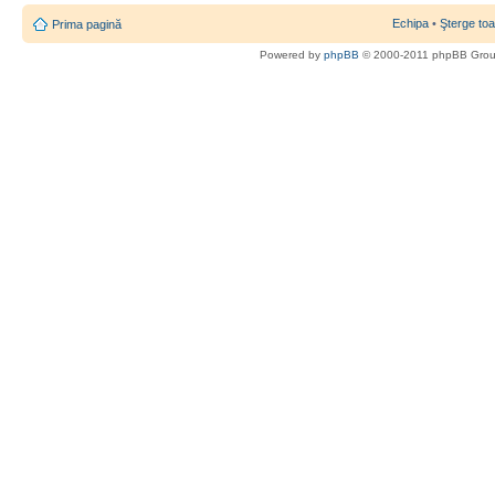
Echipa
•
Şterge toa
Prima pagină
Powered by
phpBB
© 2000-2011 phpBB Gro