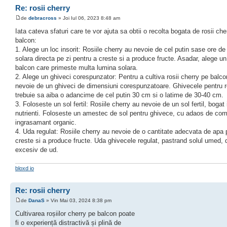
Re: rosii cherry
de
debracross
» Joi Iul 06, 2023 8:48 am
Iata cateva sfaturi care te vor ajuta sa obtii o recolta bogata de rosii che
balcon:
1. Alege un loc insorit: Rosiile cherry au nevoie de cel putin sase ore de
solara directa pe zi pentru a creste si a produce fructe. Asadar, alege un
balcon care primeste multa lumina solara.
2. Alege un ghiveci corespunzator: Pentru a cultiva rosii cherry pe balco
nevoie de un ghiveci de dimensiuni corespunzatoare. Ghivecele pentru r
trebuie sa aiba o adancime de cel putin 30 cm si o latime de 30-40 cm.
3. Foloseste un sol fertil: Rosiile cherry au nevoie de un sol fertil, bogat 
nutrienti. Foloseste un amestec de sol pentru ghivece, cu adaos de co
ingrasamant organic.
4. Uda regulat: Rosiile cherry au nevoie de o cantitate adecvata de apa 
creste si a produce fructe. Uda ghivecele regulat, pastrand solul umed, 
excesiv de ud.
bloxd io
Re: rosii cherry
de
DanaS
» Vin Mai 03, 2024 8:38 pm
Cultivarea roșiilor cherry pe balcon poate
fi o experiență distractivă și plină de