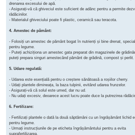
drenarea excesului de apă.
- Asigurați-vă că ghiveciul este suficient de adânc pentru a permite dezv
rădăcinilor.
- Materialul ghiveciului poate fi plastic, ceramică sau teracota.
4. Amestec de pământ:
- Folosiți un amestec de pământ bogat în nutrienți și bine drenat, speci
pentru legume.
- Puteți achiziționa un amestec gata preparat din magazinele de grădinări
puteți prepara singuri amestecând pământ de grădină, compost și perlit.
5. Udare regulată:
- Udarea este esențială pentru o creștere sănătoasă a roșiilor cherry.
- Udați plantele dimineața, la baza tulpinii, evitând udarea frunzelor.
- Asigurați-vă că solul este umed, dar nu ud.
- Nu udați excesiv, deoarece acest lucru poate duce la putrezirea rădăcin
6. Fertilizare:
- Fertilizați plantele o dată la două săptămâni cu un îngrășământ lichid ec
pentru legume.
- Urmați instrucțiunile de pe eticheta îngrășământului pentru a evita
suprafertilizarea.