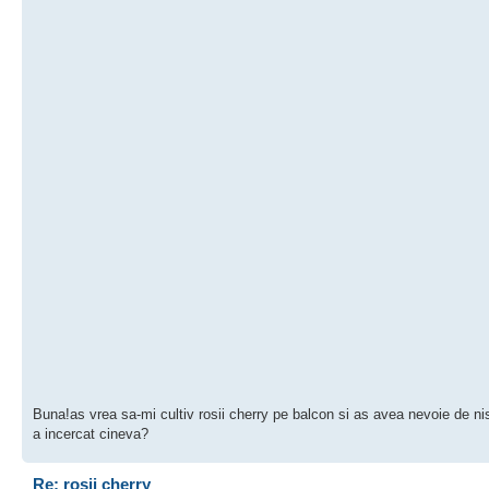
Buna!as vrea sa-mi cultiv rosii cherry pe balcon si as avea nevoie de nis
a incercat cineva?
Re: rosii cherry