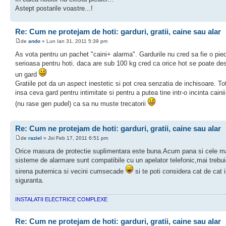
Astept postarile voastre...!
Re: Cum ne protejam de hoti: garduri, gratii, caine sau alar
de
ando
» Lun Ian 31, 2011 5:39 pm
As vota pentru un pachet "caini+ alarma". Gardurile nu cred sa fie o pie
serioasa pentru hoti. daca are sub 100 kg cred ca orice hot se poate de
un gard
Gratiile pot da un aspect inestetic si pot crea senzatia de inchisoare. Tot 
insa ceva gard pentru intimitate si pentru a putea tine intr-o incinta caini
(nu rase gen pudel) ca sa nu muste trecatorii
Re: Cum ne protejam de hoti: garduri, gratii, caine sau alar
de
raziel
» Joi Feb 17, 2011 6:51 pm
Orice masura de protectie suplimentara este buna.Acum pana si cele mai
sisteme de alarmare sunt compatibile cu un apelator telefonic,mai trebui
sirena puternica si vecini cumsecade
si te poti considera cat de cat 
siguranta.
INSTALATII ELECTRICE COMPLEXE
Re: Cum ne protejam de hoti: garduri, gratii, caine sau alar