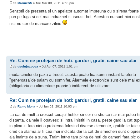
de
MariuxSS
» Mie Mar 09, 2011 4:58 pm
Senzorii de prezenta si un apelator automat impreuna cu o sirena foarte 
pun pe fuga si cel mai indraznet si iscusit hot. Acestea nu sunt nici cost
nici nu cer de mancare zilnic
Re: Cum ne protejam de hoti: garduri, gratii, caine sau alar
de
dsclujnapoca
» Joi Apr 07, 2011 1:01 pm
moda cinelui de paza a trecut. acesta poate lua somn instant la oferta
"generoasa"de salam cu somnifer. Alarmele electronice sunt cele mai e
(obligatoriu cu alimentare proprie ) indiferent de utilizare.
Re: Cum ne protejam de hoti: garduri, gratii, caine sau alar
de
Ramo Mona
» Joi Iun 02, 2011 10:03 pm
La cat de mult a crescut curajul hotilor sincer nu stiu ce i-ar mai putea ti
distanta, cainele il otravesc si intra linistiti in casa, peste gard la cat t
in plina zi fara nici o problema folosind diverse elemente, gratiile le taie 
cred ca alarma ar fi cea mai indicata dar la cat de smecheri sunt o opre
aia inainte de a suna. Traim intr-o tara plina de hoti de oameni fara pic d