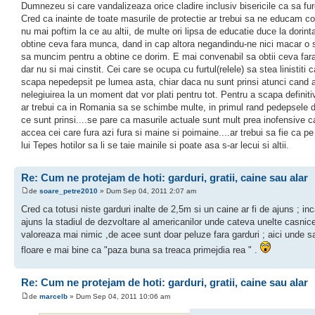
Dumnezeu si care vandalizeaza orice cladire inclusiv bisericile ca sa fur
Cred ca inainte de toate masurile de protectie ar trebui sa ne educam cop
nu mai poftim la ce au altii, de multe ori lipsa de educatie duce la dorint
obtine ceva fara munca, dand in cap altora negandindu-ne nici macar o
sa muncim pentru a obtine ce dorim. E mai convenabil sa obtii ceva fa
dar nu si mai cinstit. Cei care se ocupa cu furtul(relele) sa stea linistiti 
scapa nepedepsit pe lumea asta, chiar daca nu sunt prinsi atunci cand
nelegiuirea la un moment dat vor plati pentru tot. Pentru a scapa definiti
ar trebui ca in Romania sa se schimbe multe, in primul rand pedepsele d
ce sunt prinsi....se pare ca masurile actuale sunt mult prea inofensive c
accea cei care fura azi fura si maine si poimaine....ar trebui sa fie ca p
lui Tepes hotilor sa li se taie mainile si poate asa s-ar lecui si altii.
Re: Cum ne protejam de hoti: garduri, gratii, caine sau alar
de
soare_petre2010
» Dum Sep 04, 2011 2:07 am
Cred ca totusi niste garduri inalte de 2,5m si un caine ar fi de ajuns ; i
ajuns la stadiul de dezvoltare al americanilor unde cateva unelte casnic
valoreaza mai nimic ,de acee sunt doar peluze fara garduri ; aici unde sa
floare e mai bine ca "paza buna sa treaca primejdia rea " .
Re: Cum ne protejam de hoti: garduri, gratii, caine sau alar
de
marcelb
» Dum Sep 04, 2011 10:06 am