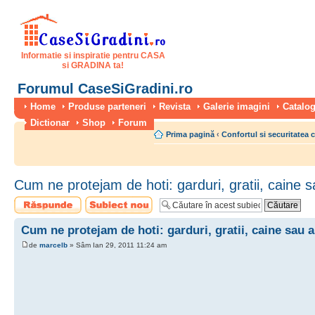
Informatie si inspiratie pentru CASA
si GRADINA ta!
Forumul CaseSiGradini.ro
Home
Produse parteneri
Revista
Galerie imagini
Catalog
Dictionar
Shop
Forum
Prima pagină
‹
Confortul si securitatea 
Cum ne protejam de hoti: garduri, gratii, caine 
Scrie un răspuns
Scrie un subiect
nou
Cum ne protejam de hoti: garduri, gratii, caine sau 
de
marcelb
» Sâm Ian 29, 2011 11:24 am