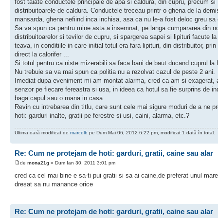
fost taiate conductele principale de apa si caldura, din cupru, precum si
distribuitoarele de caldura. Conductele treceau printr-o ghena de la demi
mansarda, ghena nefiind inca inchisa, asa ca nu le-a fost deloc greu sa
Sa va spun ca pentru mine asta a insemnat, pe langa cumpararea din n
distribuitoarelor si tevilor de cupru, si spargerea sapei si lipituri facute la
teava, in conditiile in care initial totul era fara lipituri, din distribuitor, pri
direct la calorifer ...
Si totul pentru ca niste mizerabili sa faca bani de baut ducand cuprul la f
Nu trebuie sa va mai spun ca politia nu a rezolvat cazul de peste 2 ani.
Imediat dupa eveniment mi-am montat alarma, cred ca am si exagerat,
senzor pe fiecare fereastra si usa, in ideea ca hotul sa fie surprins de i
baga capul sau o mana in casa.
Revin cu intrebarea din titlu, care sunt cele mai sigure moduri de a ne pr
hoti: garduri inalte, gratii pe ferestre si usi, caini, alarma, etc.?
Ultima oară modificat de
marcelb
pe Dum Mai 06, 2012 6:22 pm, modificat 1 dată în total.
Re: Cum ne protejam de hoti: garduri, gratii, caine sau alar
de
mona21g
» Dum Ian 30, 2011 3:01 pm
cred ca cel mai bine e sa-ti pui gratii si sa ai caine,de preferat unul mare
dresat sa nu manance orice
Re: Cum ne protejam de hoti: garduri, gratii, caine sau alar