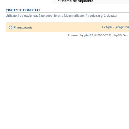
CINE ESTE CONECTAT
Utilizatorii ce navighează pe acest forum: Niciun utilizator înregistrat şi 1 vizitator
Echipa
•
Şterge toa
Prima pagină
Powered by
phpBB
© 2000-2011 phpBB Gro