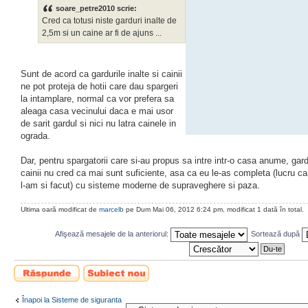
soare_petre2010 scrie:
Cred ca totusi niste garduri inalte de
2,5m si un caine ar fi de ajuns ...
Sunt de acord ca gardurile inalte si cainii
ne pot proteja de hotii care dau spargeri
la intamplare, normal ca vor prefera sa
aleaga casa vecinului daca e mai usor
de sarit gardul si nici nu latra cainele in
ograda.
Dar, pentru spargatorii care si-au propus sa intre intr-o casa anume, gardu
cainii nu cred ca mai sunt suficiente, asa ca eu le-as completa (lucru car
l-am si facut) cu sisteme moderne de supraveghere si paza.
Ultima oară modificat de
marcelb
pe Dum Mai 06, 2012 6:24 pm, modificat 1 dată în total.
Afişează mesajele de la anteriorul:
Sortează după
Scrie un răspuns
Scrie un subiect
nou
Înapoi la Sisteme de siguranta