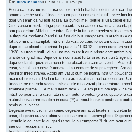
de
Tuinea Dan marin
» Lun Ian 31, 2011 12:38 pm
Poate ca totusi nu veti fi asa de pesimisti la fianlul replicii mele, dar d
spune o veche vorba " lacatele sunt pentru oameni cinstiti", orice incuie
doar un semn ca nu esti acasa. La bunicii mei, portile si usa casei erau
Cine venea in vizita striga peste poarta, sau astepta sa vina la poarta pr
sau proprietara.Altfel nu se intra. Dar de la timpurile acelea si la aceea 
la timpurile moderne (cand ti se fura din buzunar/poseta in autobuz) e ca
Iata ce mi s-a intamplat. Intr-o zi de vara pe cand renovam casa, in ziu
dupa ce au plecat meseriasii la pranz la 11:30-12, si pana cand am veni
13:30, au trecut hotii. Mi-au luat mai multe lucruri printre care umbrela s
pliante din gradina.. Dupa ce am constatat furtul si au sosit un 2 agenti d
dupa declaratii, poze si amprente au plecat asa cum au venit... Peste 
casa, vecinii au o casa frumoasa si au camere de supraveghere. Am ce
vecinilor inregistrarea. Acolo am vazut cum pe poarta intra un tip...dar c
mai iesit niciodata. De la intamplare au trecut mai mult de doua luni. Ca
treceam pe o strada vecina, intr-o curte mi-a vazut plin de mirare umbrel
scaunele pliante… Ce mai puteam face ?! Ce am putut intelege ?..ca ce
intrat pe poarta si a carui fata nu am putut-o vedea (era cu spatele la c
ajutorul cuiva care era deja in casa (?!) a trecut lucrurile peste alte curti 
acolo au si plecat.
Degeaba aveau vecinii un caine, degeaba am avut lacate si incuietori la 
casa, degeaba au avut chiar vecinii camera de supraveghere. Degeaba
lucrurile la cei care le-au gazduit sau le-au cumparat ?! Nu am avut cu
sau cum recupera nimic…
In calea hotilor nu exista piedici…