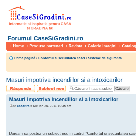
Informatie si inspiratie pentru CASA
si GRADINA ta!
Forumul CaseSiGradini.ro
Home
Produse parteneri
Revista
Galerie imagini
Catalog
Prima pagină
‹
Confortul si securitatea casei
‹
Sisteme de siguranta
Masuri impotriva incendiilor si a intoxicarilor
Scrie un răspuns
Scrie un subiect
nou
Masuri impotriva incendiilor si a intoxicarilor
de
cosariro
» Mie Ian 26, 2011 10:35 am
Doream sa postez un subiect nou in cadrul "Confortul si securitatea case