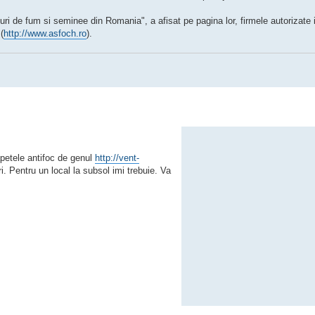
ri de fum si seminee din Romania", a afisat pe pagina lor, firmele autorizate i
(
http://www.asfoch.ro
).
apetele antifoc de genul
http://vent-
i. Pentru un local la subsol imi trebuie. Va