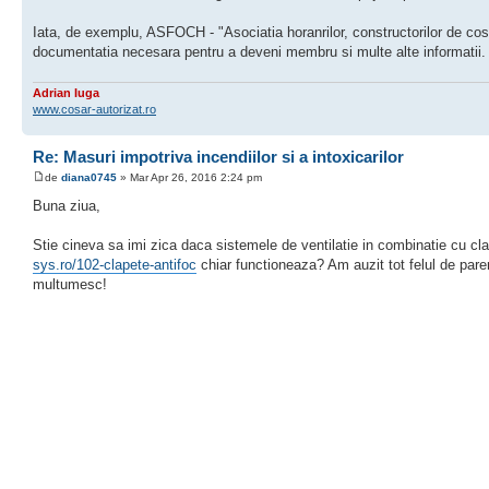
Iata, de exemplu, ASFOCH - "Asociatia horanrilor, constructorilor de cosu
documentatia necesara pentru a deveni membru si multe alte informatii. 
Adrian Iuga
www.cosar-autorizat.ro
Re: Masuri impotriva incendiilor si a intoxicarilor
de
diana0745
» Mar Apr 26, 2016 2:24 pm
Buna ziua,
Stie cineva sa imi zica daca sistemele de ventilatie in combinatie cu cl
sys.ro/102-clapete-antifoc
chiar functioneaza? Am auzit tot felul de parer
multumesc!