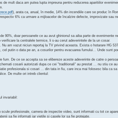
 de mult daca am putea lupta impreuna pentru reducerea aparitiilor evenimen
m.
_rece.pdf
), arata ca, anual, în medie, 14% din incendiile care se produc în Ro
 respectiv 6% ca urmare a mijloacelor de încalzire defecte, improvizate sau 
tie de 90%, doar persoanele ce au avut ghinionul sa aiba parte de evenimente ne
 verificare la centralele termice, li s-au cerut adeverintele de la un cosar.
m. Nu am vazut niciun reportaj la TV privind aceasta. Exista o hotarare HG 537
dice, cel putin o data pe an, a cosurilor pentru evacuarea fumului… Unde sunt pom
r de fum. De ce se accepta sa se elibereze aceste adeverinte de catre o perso
chemati cosarii autorizati dupa ce cei "traditionali" au prestat … nu stiu ce a
tie profesionala si cosari … din tata in fiu, care inca mai folosesc bila ca sa
ce. De multe ori intreb clientul:
 invariabil:
 scule profesionale, camera de inspectie video, sunt informati cu tot ce apar
nii sa fie informati iar vietile si casele lor sa fie protejate.