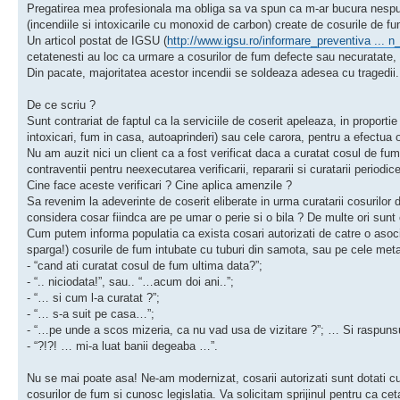
Pregatirea mea profesionala ma obliga sa va spun ca m-ar bucura nespus
(incendiile si intoxicarile cu monoxid de carbon) create de cosurile de fu
Un articol postat de IGSU (
http://www.igsu.ro/informare_preventiva ... n
cetatenesti au loc ca urmare a cosurilor de fum defecte sau necuratate,
Din pacate, majoritatea acestor incendii se soldeaza adesea cu tragedii.
De ce scriu ?
Sunt contrariat de faptul ca la serviciile de coserit apeleaza, in propor
intoxicari, fum in casa, autoaprinderi) sau cele carora, pentru a efectua o
Nu am auzit nici un client ca a fost verificat daca a curatat cosul de fu
contraventii pentru neexecutarea verificarii, repararii si curatarii perio
Cine face aceste verificari ? Cine aplica amenzile ?
Sa revenim la adeverinte de coserit eliberate in urma curatarii cosurilo
considera cosar fiindca are pe umar o perie si o bila ? De multe ori sunt 
Cum putem informa populatia ca exista cosari autorizati de catre o asocia
sparga!) cosurile de fum intubate cu tuburi din samota, sau pe cele metali
- “cand ati curatat cosul de fum ultima data?”;
- “.. niciodata!”, sau.. “…acum doi ani..”;
- “… si cum l-a curatat ?”;
- “… s-a suit pe casa…”;
- “…pe unde a scos mizeria, ca nu vad usa de vizitare ?”; … Si raspunsul
- “?!?! … mi-a luat banii degeaba …”.
Nu se mai poate asa! Ne-am modernizat, cosarii autorizati sunt dotati cu
cosurilor de fum si cunosc legislatia. Va solicitam sprijinul pentru ca cetate