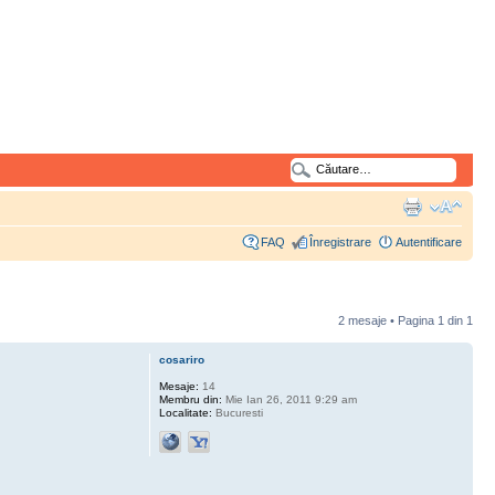
FAQ
Înregistrare
Autentificare
2 mesaje • Pagina
1
din
1
cosariro
Mesaje:
14
Membru din:
Mie Ian 26, 2011 9:29 am
Localitate:
Bucuresti