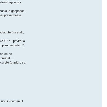
telor neplacute
mânia la gospodarii
nesupravegheate.
placute (incendii,
/2007 cu privire la
pierii voluntari ?
ana ce se
u prestat …
 curete (pardon, sa
e nou in domeniul