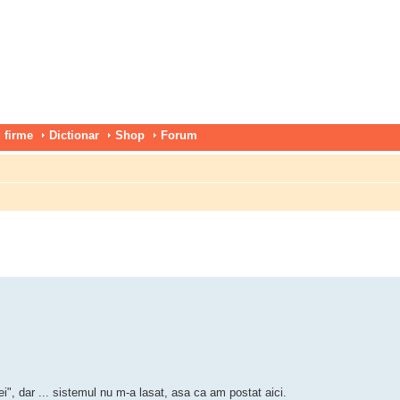
 firme
Dictionar
Shop
Forum
i", dar ... sistemul nu m-a lasat, asa ca am postat aici.