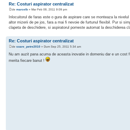
Re: Costuri aspirator centralizat
de
marcelb
» Mar Feb 08, 2011 9:09 pm
Inlocuitorul de faras este o gura de aspirare care se monteaza la nivelul p
altor mizerii de pe jos, fara a mai fi nevoie de furtunul flexibil. Pur si s
clapeta de deschidere, si aspiratorul porneste automat la deschiderea cla
Re: Costuri aspirator centralizat
de
soare_petre2010
» Dum Sep 25, 2011 5:34 am
Nu am auzit pana acuma de aceasta inovatie in domeniu dar e un cost fo
merita fiecare banut !