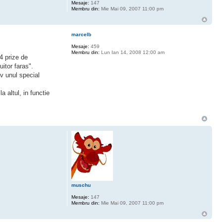
Mesaje:
147
Membru din:
Mie Mai 09, 2007 11:00 pm
marcelb
Mesaje:
459
Membru din:
Lun Ian 14, 2008 12:00 am
4 prize de
itor faras".
iv unul special
a altul, in functie
muschu
Mesaje:
147
Membru din:
Mie Mai 09, 2007 11:00 pm