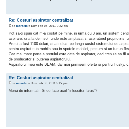
Re: Costuri aspirator centralizat
de
marcelb
» Dum Feb 06, 2011 9:22 am
Pot sa-ti spun cat m-a costat pe mine, in urma cu 3 ani, un sistem centra
aspirare, una la demisol, unde este amplasat si aspiratorul propriu-zis, u
Pretul a fost 1100 dolari, si a inclus, pe langa costul sistemului de aspir
pentru aspirat sub mobila sau in spatele mobilei, precum si un furtun flex
Cea mai mare parte a pretului este data de aspirator, deci trebuie sa fii a
de producator si puterea aspiratorului.
Aspiratorul meu este BEAM, dar mai primisem oferta si pentru Husky, 
Re: Costuri aspirator centralizat
de
muschu
» Dum Feb 06, 2011 5:27 pm
Merci de informatii. Si ce face acel "inlocuitor faras"?