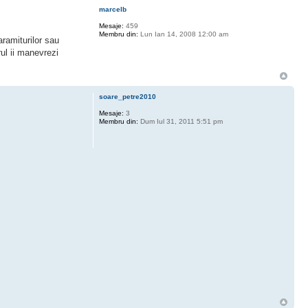
marcelb
Mesaje:
459
Membru din:
Lun Ian 14, 2008 12:00 am
aramiturilor sau
rul ii manevrezi
soare_petre2010
Mesaje:
3
Membru din:
Dum Iul 31, 2011 5:51 pm