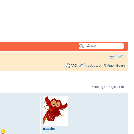
FAQ
Înregistrare
Autentificare
5 mesaje • Pagina
1
din
1
muschu