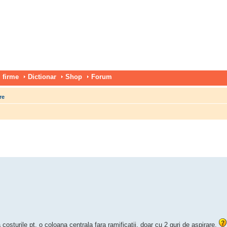
 firme
Dictionar
Shop
Forum
re
costurile pt. o coloana centrala fara ramificatii, doar cu 2 guri de aspirare.