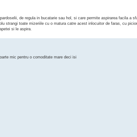
ardoselii, de regula in bucatarie sau hol, si care permite aspirarea facila a sf
implu strangi toate mizeriile cu o matura catre acest inlocuitor de faras, cu picio
petei si le aspira.
arte mic pentru o comoditate mare deci isi