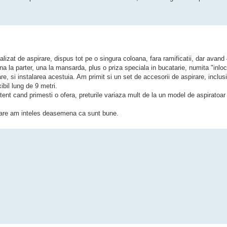
lizat de aspirare, dispus tot pe o singura coloana, fara ramificatii, dar avand 
na la parter, una la mansarda, plus o priza speciala in bucatarie, numita "inlocu
are, si instalarea acestuia. Am primit si un set de accesorii de aspirare, inclus
ibil lung de 9 metri.
tent cand primesti o ofera, preturile variaza mult de la un model de aspiratoar l
care am inteles deasemena ca sunt bune.