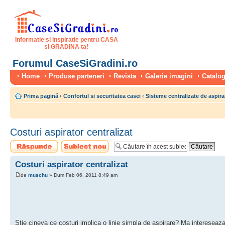
Informatie si inspiratie pentru CASA
si GRADINA ta!
Forumul CaseSiGradini.ro
Home
Produse parteneri
Revista
Galerie imagini
Catalog
Prima pagină
‹
Confortul si securitatea casei
‹
Sisteme centralizate de aspira
Costuri aspirator centralizat
Scrie un răspuns
Scrie un subiect
nou
Costuri aspirator centralizat
de
muschu
» Dum Feb 06, 2011 8:49 am
Stie cineva ce costuri implica o linie simpla de aspirare? Ma intereseaza 