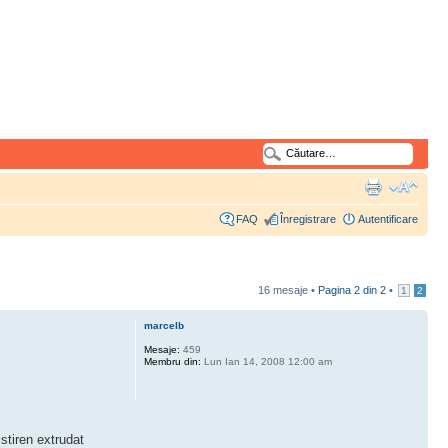
FAQ
Înregistrare
Autentificare
16 mesaje •
Pagina
2
din
2
•
1
2
marcelb
Mesaje:
459
Membru din:
Lun Ian 14, 2008 12:00 am
stiren extrudat