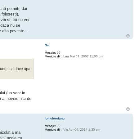
iti permiti, dar
folosesti),
 vei sti ca nu vei
r daca nu se
 alta poveste...
Nic
Mesaje:
26
Membru din:
Lun Mai 07, 2007 11:00 pm
au unde se duce apa
lui (un sant in
 ai nevoie nici de
ion cioroianu
Mesaje:
30
Membru din:
Vin Apr 04, 2014 1:35 pm
oizolatia ma
ltii,acela cu