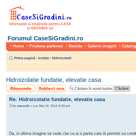
Informatie si inspiratie pentru CASA
si GRADINA ta!
Forumul CaseSiGradini.ro
Home
Produse parteneri
Revista
Galerie imagini
Catalog
Prima pagină
‹
Izolatii
‹
Hidroizolatii
Hidroizolatie fundatie, elevatie casa
Scrie un răspuns
Scrie un subiect
nou
Re: Hidroizolatie fundatie, elevatie casa
de
marcelb
» Lun Mai 19, 2014 9:29 pm
Da, in ultima imagine se vede clar ca ai o panta care iti permite sa condu