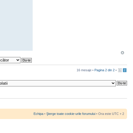
16 mesaje •
Pagina
2
din
2
•
1
2
Echipa
•
Şterge toate cookie-urile forumului
• Ora este UTC + 2