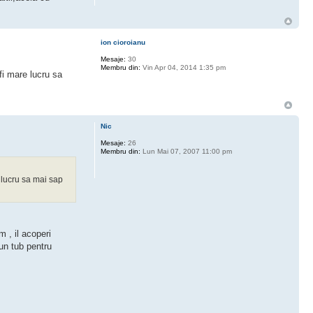
ion cioroianu
Mesaje:
30
Membru din:
Vin Apr 04, 2014 1:35 pm
fi mare lucru sa
Nic
Mesaje:
26
Membru din:
Lun Mai 07, 2007 11:00 pm
e lucru sa mai sap
 , il acoperi
 un tub pentru