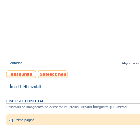
Anterior
Afişează mes
Scrie un răspuns
Scrie un subiect
nou
Înapoi la Hidroizolatii
CINE ESTE CONECTAT
Utilizatorii ce navighează pe acest forum: Niciun utilizator înregistrat şi 1 vizitator
Prima pagină