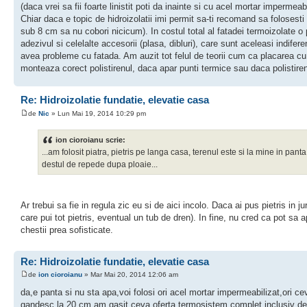
(daca vrei sa fii foarte linistit poti da inainte si cu acel mortar imperme
Chiar daca e topic de hidroizolatii imi permit sa-ti recomand sa folosesti
sub 8 cm sa nu cobori nicicum). In costul total al fatadei termoizolate
adezivul si celelalte accesorii (plasa, dibluri), care sunt aceleasi indifer
avea probleme cu fatada. Am auzit tot felul de teorii cum ca placarea cu
monteaza corect polistirenul, daca apar punti termice sau daca polistiren
Re: Hidroizolatie fundatie, elevatie casa
de
Nic
» Lun Mai 19, 2014 10:29 pm
ion cioroianu scrie:
...am folosit piatra, pietris pe langa casa, terenul este si la mine in
destul de repede dupa ploaie...
Ar trebui sa fie in regula zic eu si de aici incolo. Daca ai pus pietris in j
care pui tot pietris, eventual un tub de dren). In fine, nu cred ca pot s
chestii prea sofisticate.
Re: Hidroizolatie fundatie, elevatie casa
de
ion cioroianu
» Mar Mai 20, 2014 12:06 am
da,e panta si nu sta apa,voi folosi ori acel mortar impermeabilizat,ori 
gandesc la 20 cm,am gasit ceva oferta termosistem complet,inclusiv decor