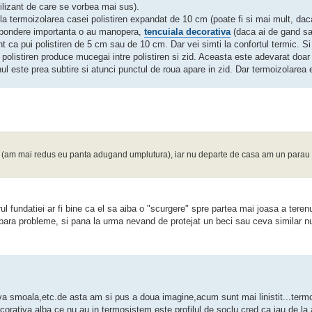
abilizant de care se vorbea mai sus).
 la termoizolarea casei polistiren expandat de 10 cm (poate fi si mai mult, daca 
 o pondere importanta o au manopera,
tencuiala decorativa
(daca ai de gand sa 
ent ca pui polistiren de 5 cm sau de 10 cm. Dar vei simti la confortul termic. Si
 polistiren produce mucegai intre polistiren si zid. Aceasta este adevarat doa
ul este prea subtire si atunci punctul de roua apare in zid. Dar termoizolarea e
 panta (am mai redus eu panta adugand umplutura), iar nu departe de casa am un par
urul fundatiei ar fi bine ca el sa aiba o "scurgere" spre partea mai joasa a terenu
a apara probleme, si pana la urma nevand de protejat un beci sau ceva similar nu
ceva smoala,etc.de asta am si pus a doua imagine,acum sunt mai linistit...term
ativa,alba,ce nu au in termosistem este profilul de soclu.cred ca iau de la a