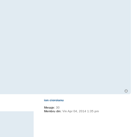
ion cioroianu
Mesaje:
30
Membru din:
Vin Apr 04, 2014 1:35 pm