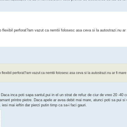
 flexibil perforat?am vazut ca nemtii folosesc asa ceva si la autostrazi.nu ar 
 flexibil perforat?am vazut ca nemtii folosesc asa ceva si la autostrazi.nu ar fi mar
aca inca poti sapa santul,pui in el un strat de refuz de ciur de vreo 20 -40 cm
pamant printre pietre. Daca apele ar avea debit mai mare, atunci poti sa pui si
esi mai ieftin dar pierzi putin timp ca sa-i faci gauri.