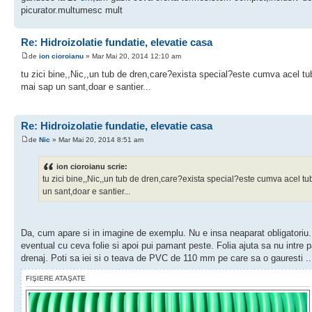
picurator.multumesc mult
Re: Hidroizolatie fundatie, elevatie casa
de
ion cioroianu
» Mar Mai 20, 2014 12:10 am
tu zici bine,,Nic,,un tub de dren,care?exista special?este cumva acel tub
mai sap un sant,doar e santier...
Re: Hidroizolatie fundatie, elevatie casa
de
Nic
» Mar Mai 20, 2014 8:51 am
ion cioroianu scrie:
tu zici bine,,Nic,,un tub de dren,care?exista special?este cumva acel tub
un sant,doar e santier...
Da, cum apare si in imagine de exemplu. Nu e insa neaparat obligatoriu. D
eventual cu ceva folie si apoi pui pamant peste. Folia ajuta sa nu intre 
drenaj. Poti sa iei si o teava de PVC de 110 mm pe care sa o gauresti ... i
FIŞIERE ATAŞATE